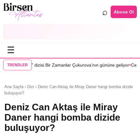
⌕
Abone Ol
☰
•
ir Zamanlar Çukurova’nın gününe geliyor
Cenan Çamyurdu Karakuyu d
TRENDLER
Ana Sayfa › Dizi › Deniz Can Aktaş ile Miray Daner hangi bomba dizide
buluşuyor?
Deniz Can Aktaş ile Miray
Daner hangi bomba dizide
buluşuyor?