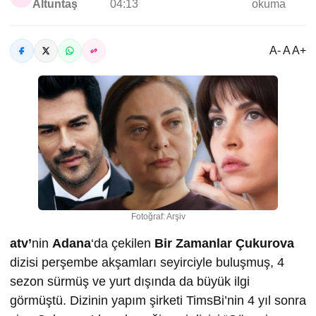
Altuntaş
04:13
okuma
A- A A+
Fotoğraf: Arşiv
atv’
nin
Adana
‘da çekilen
Bir Zamanlar Çukurova
dizisi perşembe akşamları seyirciyle buluşmuş, 4
sezon sürmüş ve yurt dışında da büyük ilgi
görmüştü. Dizinin yapım şirketi TimsBi’nin 4 yıl sonra