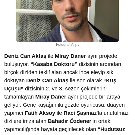
Fotoğraf: Arşiv
Deniz Can Aktaş
ile
Miray Daner
aynı projede
buluşuyor.
“Kasaba Doktoru”
dizisinin ardından
birçok diziden teklif alan ancak ince eleyip sık
dokuyan
Deniz Can Aktaş
ile son olarak
“Kuş
Uçuşu”
dizisinin 2. ve 3. sezon çekimlerini
tamamlayan
Miray Daner
aynı projede bir araya
geliyor. Genç kuşağın iki gözde oyuncusu, duayen
yapımcı
Fatih Aksoy
ile
Raci Şaşmaz
‘la unutulmaz
dizilere imza atan
Bahadır Özdener
‘in ortak
yapımcılığında hayata geçirilecek olan
“Hudutsuz