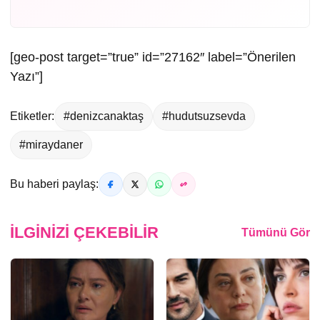
[geo-post target=”true” id=”27162″ label=”Önerilen
Yazı”]
Etiketler:
#denizcanaktaş
#hudutsuzsevda
#miraydaner
Bu haberi paylaş:
İLGINIZI ÇEKEBILIR
Tümünü Gör