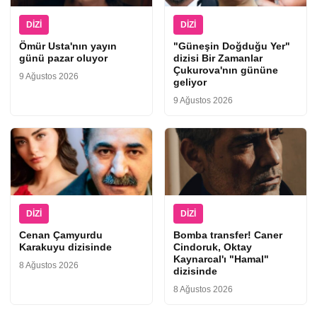
DIZI
DIZI
Ömür Usta'nın yayın
"Güneşin Doğduğu Yer"
günü pazar oluyor
dizisi Bir Zamanlar
Çukurova'nın gününe
9 Ağustos 2026
geliyor
9 Ağustos 2026
DIZI
DIZI
Cenan Çamyurdu
Bomba transfer! Caner
Karakuyu dizisinde
Cindoruk, Oktay
Kaynarcal'ı "Hamal"
8 Ağustos 2026
dizisinde
8 Ağustos 2026