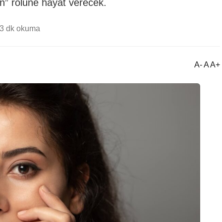
” rolüne hayat verecek.
3 dk okuma
A- A A+