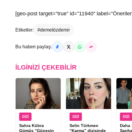
[geo-post target=”true” id=”11940″ label=”Önerilen
Etiketler:
#demetözdemir
Bu haberi paylaş:
İLGINIZI ÇEKEBILIR
DIZI
DIZI
DIZI
Sahra Kübra
Selin Türkmen
Daha 
Gümüş “Güneşin
“Karma” dizisinde
Sarıha