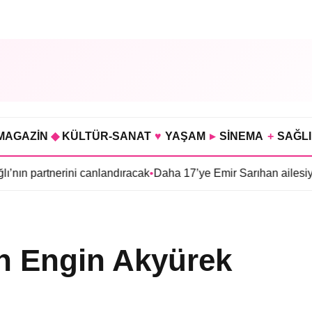
MAGAZİN
◆
KÜLTÜR-SANAT
♥
YAŞAM
▸
SİNEMA
+
SAĞL
nerini canlandıracak
•
Daha 17’ye Emir Sarıhan ailesiyle geliyor
•
n Engin Akyürek