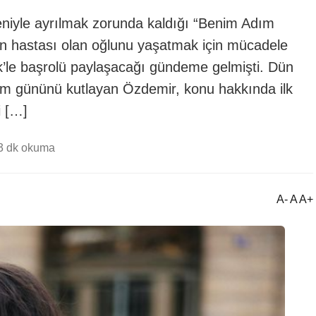
eniyle ayrılmak zorunda kaldığı “Benim Adım
alon hastası olan oğlunu yaşatmak için mücadele
k’le başrolü paylaşacağı gündeme gelmişti. Dün
m gününü kutlayan Özdemir, konu hakkında ilk
i […]
3 dk okuma
A- A A+