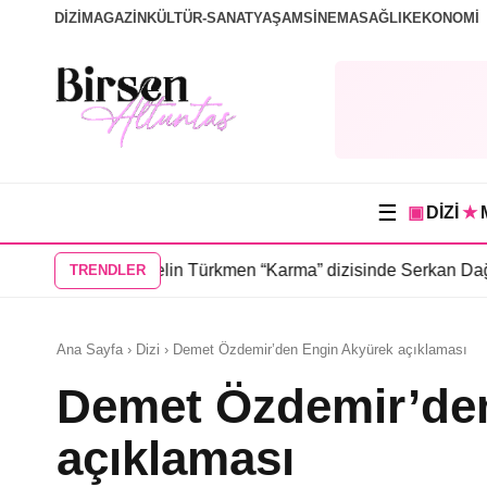
DİZİ
MAGAZİN
KÜLTÜR-SANAT
YAŞAM
SİNEMA
SAĞLIK
EKONOMİ
☰
▣
DİZİ
★
zisinde
•
Selin Türkmen “Karma” dizisinde Serkan Dağlı’nın part
TRENDLER
Ana Sayfa › Dizi › Demet Özdemir’den Engin Akyürek açıklaması
Demet Özdemir’de
açıklaması