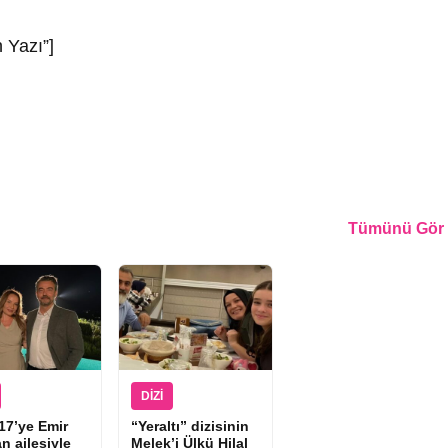
 Yazı”]
Tümünü Gör
DIZI
17’ye Emir
“Yeraltı” dizisinin
n ailesiyle
Melek’i Ülkü Hilal