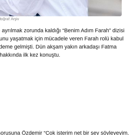
toğraf: Arşiv
e ayrılmak zorunda kaldığı “Benim Adım Farah” dizisi
oğlunu yaşatmak için mücadele veren Farah rolü kabul
ndeme gelmişti. Dün akşam yakın arkadaşı Fatma
akkında ilk kez konuştu.
sorusuna Özdemir “Çok isterim net bir şey söyleyeyim.