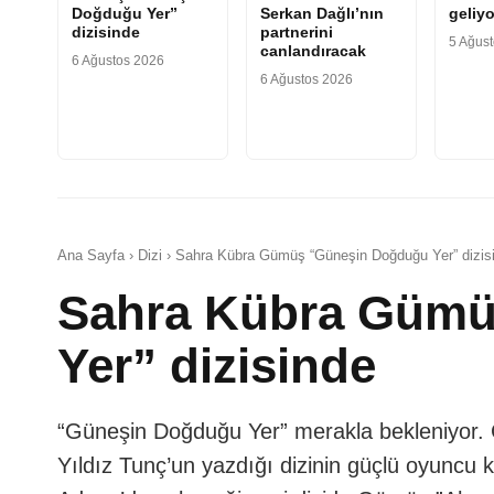
Doğduğu Yer”
Serkan Dağlı’nın
geliyo
dizisinde
partnerini
5 Ağus
canlandıracak
6 Ağustos 2026
6 Ağustos 2026
Ana Sayfa › Dizi › Sahra Kübra Gümüş “Güneşin Doğduğu Yer” dizis
Sahra Kübra Gümü
Yer” dizisinde
“Güneşin Doğduğu Yer” merakla bekleniyor. Ça
Yıldız Tunç’un yazdığı dizinin güçlü oyuncu