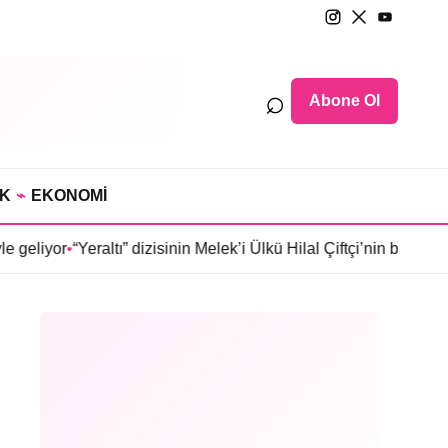
⌕
Abone Ol
IK
⌁
EKONOMİ
“Yeraltı” dizisinin Melek’i Ülkü Hilal Çiftçi’nin babası Ünal Çif