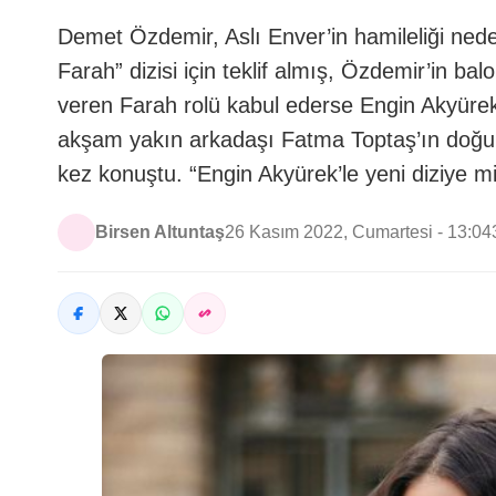
Demet Özdemir, Aslı Enver’in hamileliği ned
Farah” dizisi için teklif almış, Özdemir’in b
veren Farah rolü kabul ederse Engin Akyüre
akşam yakın arkadaşı Fatma Toptaş’ın doğu
kez konuştu. “Engin Akyürek’le yeni diziye m
Birsen Altuntaş
26 Kasım 2022, Cumartesi - 13:04