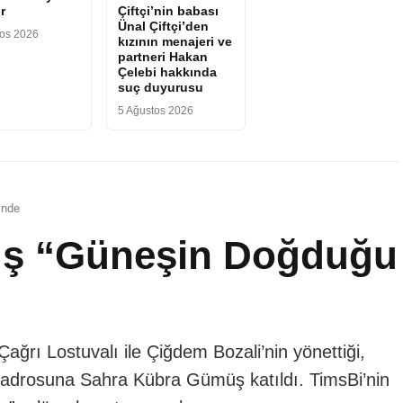
r
Çiftçi’nin babası
Ünal Çiftçi’den
tos 2026
kızının menajeri ve
partneri Hakan
Çelebi hakkında
suç duyurusu
5 Ağustos 2026
inde
ş “Güneşin Doğduğu
ğrı Lostuvalı ile Çiğdem Bozali’nin yönettiği,
 kadrosuna Sahra Kübra Gümüş katıldı. TimsBi’nin