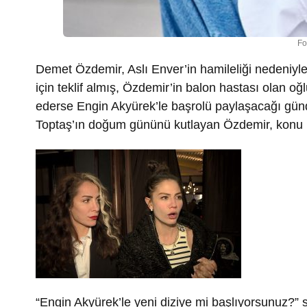
Fo
Demet Özdemir, Aslı Enver’in hamileliği nedeniyl
için teklif almış, Özdemir’in balon hastası olan 
ederse Engin Akyürek’le başrolü paylaşacağı gü
Toptaş’ın doğum gününü kutlayan Özdemir, konu h
“Engin Akyürek’le yeni diziye mi başlıyorsunuz?” 