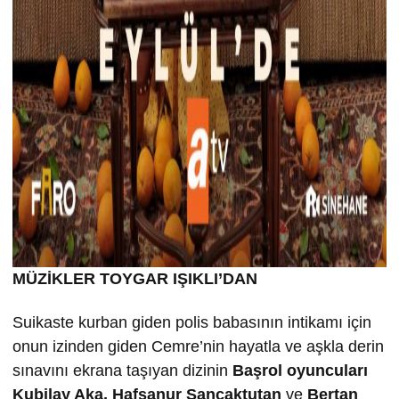
MÜZİKLER TOYGAR IŞIKLI’DAN
Suikaste kurban giden polis babasının intikamı için
onun izinden giden Cemre’nin hayatla ve aşkla derin
sınavını ekrana taşıyan dizinin
Ba
şrol oyuncuları
Kubilay Aka, Hafsanur Sancaktutan
ve
Bertan