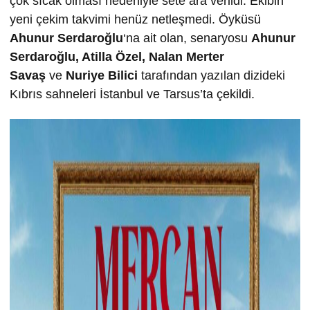
çok sıcak olması nedeniyle sete ara verildi. Ekibin
yeni çekim takvimi henüz netleşmedi. Öyküsü
Ahunur Serdaro
ğ
lu
‘na ait olan, senaryosu
Ahunur
Serdaro
ğ
lu, Atilla Özel, Nalan Merter
Sava
ş
ve
Nuriye Bilici
tarafından yazılan dizideki
Kıbrıs sahneleri İstanbul ve Tarsus’ta çekildi.