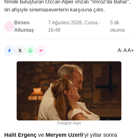
filmde buluşturan Özcan Alper imzalı “İmroz'da Bahar”,
ön afişiyle sinemaseverlerin karşısına çıktı.
Birsen
7 Ağustos 2026, Cuma -
3 dk
Altuntaş
16:48
okuma
A- A A+
Fotoğraf: Arşiv
Halit Ergenç
ve
Meryem Uzerli
‘yi yıllar sonra