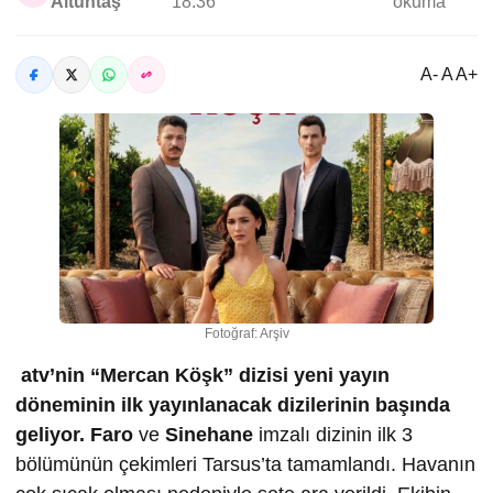
Altuntaş
18:36
okuma
A- A A+
Fotoğraf: Arşiv
atv’nin “Mercan Köşk” dizisi yeni yayın
döneminin ilk yayınlanacak dizilerinin başında
geliyor.
Faro
ve
Sinehane
imzalı dizinin ilk 3
bölümünün çekimleri Tarsus’ta tamamlandı. Havanın