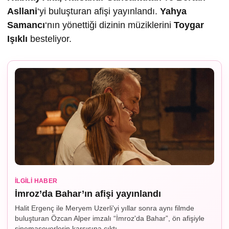
Asllani
‘yi buluşturan afişi yayınlandı.
Yahya
Samancı
‘nın yönettiği dizinin müziklerini
Toygar
I
ş
ıklı
besteliyor.
İLGILI HABER
İmroz’da Bahar’ın afişi yayınlandı
Halit Ergenç ile Meryem Uzerli'yi yıllar sonra aynı filmde
buluşturan Özcan Alper imzalı “İmroz'da Bahar”, ön afişiyle
sinemaseverlerin karşısına çıktı.