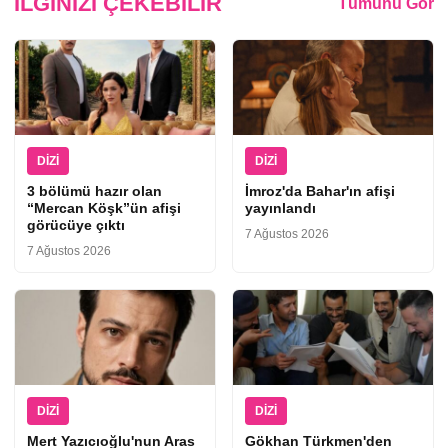
İLGINIZI ÇEKEBILIR
Tümünü Gör
DIZI
DIZI
3 bölümü hazır olan
İmroz'da Bahar'ın afişi
“Mercan Köşk”ün afişi
yayınlandı
görücüye çıktı
7 Ağustos 2026
7 Ağustos 2026
DIZI
DIZI
Mert Yazıcıoğlu'nun Aras
Gökhan Türkmen'den