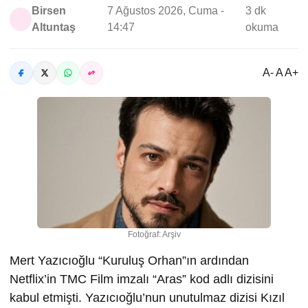
Birsen
7 Ağustos 2026, Cuma -
3 dk
Altuntaş
14:47
okuma
A- A A+
Fotoğraf: Arşiv
Mert Yazıcıoğlu “Kuruluş Orhan”ın ardından
Netflix’in TMC Film imzalı “Aras” kod adlı dizisini
kabul etmişti. Yazıcıoğlu’nun unutulmaz dizisi Kızıl