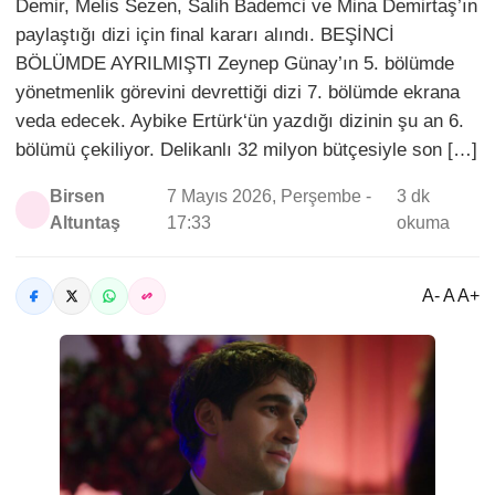
Demir, Melis Sezen, Salih Bademci ve Mina Demirtaş’ın
paylaştığı dizi için final kararı alındı. BEŞİNCİ
BÖLÜMDE AYRILMIŞTI Zeynep Günay’ın 5. bölümde
yönetmenlik görevini devrettiği dizi 7. bölümde ekrana
veda edecek. Aybike Ertürk‘ün yazdığı dizinin şu an 6.
bölümü çekiliyor. Delikanlı 32 milyon bütçesiyle son […]
Birsen
7 Mayıs 2026, Perşembe -
3 dk
Altuntaş
17:33
okuma
A- A A+