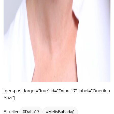
[geo-post target=”true” id=”Daha 17″ label=”Önerilen
Yazı”]
Etiketler:
#Daha17
#MelisBabadağ