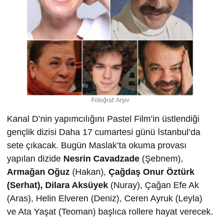
Fotoğraf: Arşiv
Kanal D’nin yapımcılığını Pastel Film’in üstlendiği
gençlik dizisi Daha 17 cumartesi günü İstanbul’da
sete çıkacak. Bugün Maslak’ta okuma provası
yapılan dizide
Nesrin Cavadzade
(Şebnem),
Armağan Oğuz
(Hakan),
Çağdaş Onur Öztürk
(Serhat), Dilara Aksüyek
(Nuray), Çağan Efe Ak
(Aras), Helin Elveren (Deniz), Ceren Ayruk (Leyla)
ve Ata Yaşat (Teoman) başlıca rollere hayat verecek.