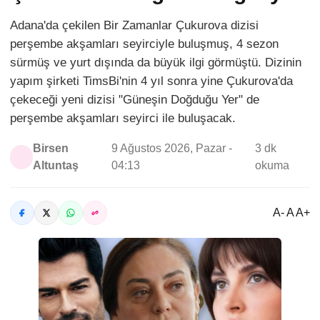
Adana'da çekilen Bir Zamanlar Çukurova dizisi
perşembe akşamları seyirciyle buluşmuş, 4 sezon
sürmüş ve yurt dışında da büyük ilgi görmüştü. Dizinin
yapım şirketi TimsBi'nin 4 yıl sonra yine Çukurova'da
çekeceği yeni dizisi "Güneşin Doğduğu Yer" de
perşembe akşamları seyirci ile buluşacak.
Birsen
9 Ağustos 2026, Pazar -
3 dk
Altuntaş
04:13
okuma
A- A A+