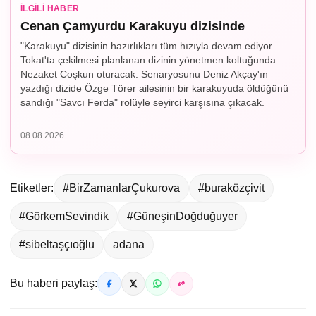
İLGILI HABER
Cenan Çamyurdu Karakuyu dizisinde
"Karakuyu" dizisinin hazırlıkları tüm hızıyla devam ediyor.
Tokat'ta çekilmesi planlanan dizinin yönetmen koltuğunda
Nezaket Coşkun oturacak. Senaryosunu Deniz Akçay'ın
yazdığı dizide Özge Törer ailesinin bir karakuyuda öldüğünü
sandığı "Savcı Ferda" rolüyle seyirci karşısına çıkacak.
08.08.2026
Etiketler:
#BirZamanlarÇukurova
#buraközçivit
#GörkemSevindik
#GüneşinDoğduğuyer
#sibeltaşçıoğlu
adana
Bu haberi paylaş: