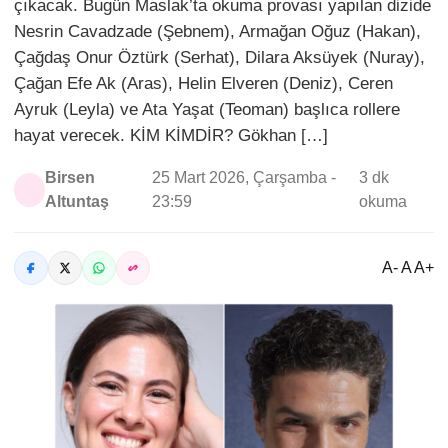
çıkacak. Bugün Maslak’ta okuma provası yapılan dizide
Nesrin Cavadzade (Şebnem), Armağan Oğuz (Hakan),
Çağdaş Onur Öztürk (Serhat), Dilara Aksüyek (Nuray),
Çağan Efe Ak (Aras), Helin Elveren (Deniz), Ceren
Ayruk (Leyla) ve Ata Yaşat (Teoman) başlıca rollere
hayat verecek. KİM KİMDİR? Gökhan […]
Birsen
25 Mart 2026, Çarşamba -
3 dk
Altuntaş
23:59
okuma
A- A A+