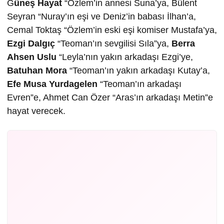
G
üneş Hayat
“Özlem’in annesi Suna’ya, Bülent
Seyran “Nuray’ın eşi ve Deniz’in babası İlhan’a,
Cemal Toktaş “Özlem’in eski eşi komiser Mustafa’ya,
Ezgi Dalgıç
“Teoman’ın sevgilisi Sıla”ya,
Berra
Ahsen Uslu
“Leyla’nın yakın arkadaşı Ezgi’ye,
Batuhan Mora
“Teoman’ın yakın arkadaşı Kutay’a,
Efe Musa Yurdagelen
“Teoman’ın arkadaşı
Evren”e, Ahmet Can Özer “Aras’ın arkadaşı Metin”e
hayat verecek.