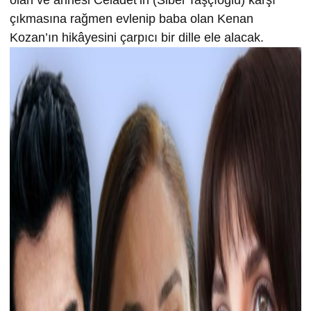
olan ve annesi Celadet’in (Sibel Taşçıoğlu) karşı
çıkmasına rağmen evlenip baba olan Kenan
Kozan’ın hikâyesini çarpıcı bir dille ele alacak.