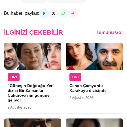
Bu haberi paylaş:
İLGINIZI ÇEKEBILIR
Tümünü Gör
DIZI
DIZI
"Güneşin Doğduğu Yer"
Cenan Çamyurdu
dizisi Bir Zamanlar
Karakuyu dizisinde
Çukurova'nın gününe
8 Ağustos 2026
geliyor
9 Ağustos 2026