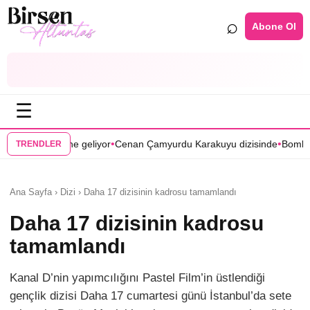
⌕
Abone Ol
☰
•
•
yor
Cenan Çamyurdu Karakuyu dizisinde
Bomba transfer! Caner Cindor
TRENDLER
Ana Sayfa › Dizi › Daha 17 dizisinin kadrosu tamamlandı
Daha 17 dizisinin kadrosu
tamamlandı
Kanal D’nin yapımcılığını Pastel Film’in üstlendiği
gençlik dizisi Daha 17 cumartesi günü İstanbul’da sete