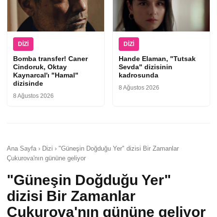
DIZI
DIZI
Bomba transfer! Caner
Hande Elaman, "Tutsak
Cindoruk, Oktay
Sevda" dizisinin
Kaynarcal'ı "Hamal"
kadrosunda
dizisinde
8 Ağustos 2026
8 Ağustos 2026
Ana Sayfa › Dizi › "Güneşin Doğduğu Yer" dizisi Bir Zamanlar
Çukurova'nın gününe geliyor
"Güneşin Doğduğu Yer"
dizisi Bir Zamanlar
Çukurova'nın gününe geliyor