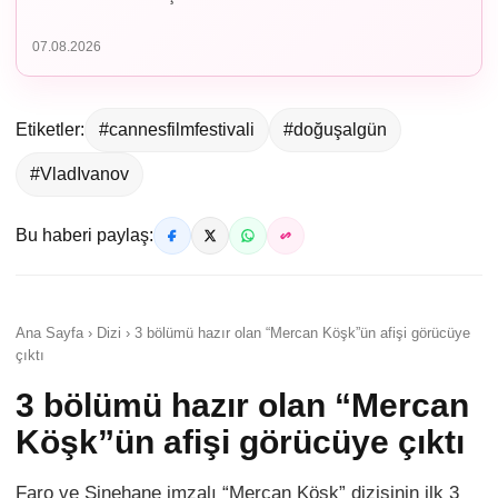
07.08.2026
Etiketler:
#cannesfilmfestivali
#doğuşalgün
#VladIvanov
Bu haberi paylaş:
Ana Sayfa › Dizi › 3 bölümü hazır olan “Mercan Köşk”ün afişi görücüye
çıktı
3 bölümü hazır olan “Mercan
Köşk”ün afişi görücüye çıktı
Faro ve Sinehane imzalı “Mercan Köşk” dizisinin ilk 3