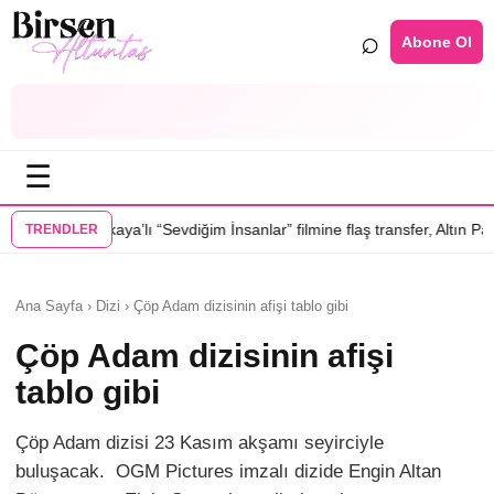
⌕
Abone Ol
☰
ı “Sevdiğim İnsanlar” filmine flaş transfer, Altın Palmiye’li Vlad Ivanov
TRENDLER
Ana Sayfa › Dizi › Çöp Adam dizisinin afişi tablo gibi
Çöp Adam dizisinin afişi
tablo gibi
Çöp Adam dizisi 23 Kasım akşamı seyirciyle
buluşacak. OGM Pictures imzalı dizide Engin Altan