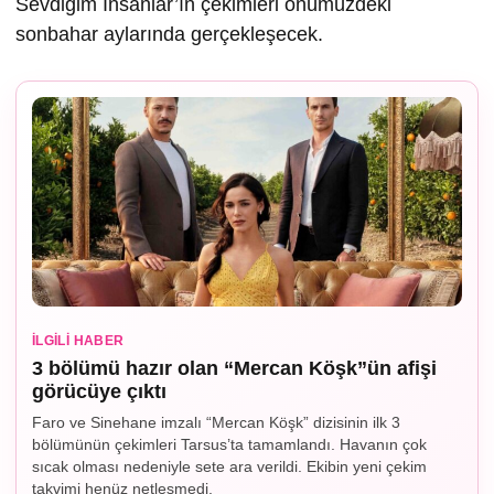
Sevdiğim İnsanlar’ın çekimleri önümüzdeki
sonbahar aylarında gerçekleşecek.
İLGILI HABER
3 bölümü hazır olan “Mercan Köşk”ün afişi
görücüye çıktı
Faro ve Sinehane imzalı “Mercan Köşk” dizisinin ilk 3
bölümünün çekimleri Tarsus’ta tamamlandı. Havanın çok
sıcak olması nedeniyle sete ara verildi. Ekibin yeni çekim
takvimi henüz netleşmedi.