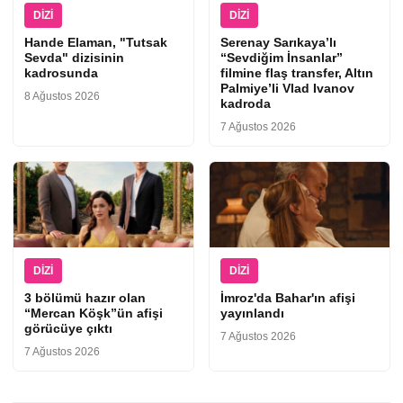
DIZI
DIZI
Hande Elaman, "Tutsak
Serenay Sarıkaya’lı
Sevda" dizisinin
“Sevdiğim İnsanlar”
kadrosunda
filmine flaş transfer, Altın
Palmiye’li Vlad Ivanov
8 Ağustos 2026
kadroda
7 Ağustos 2026
DIZI
DIZI
3 bölümü hazır olan
İmroz'da Bahar'ın afişi
“Mercan Köşk”ün afişi
yayınlandı
görücüye çıktı
7 Ağustos 2026
7 Ağustos 2026