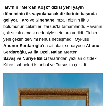
atv’nin “Mercan Köşk” dizisi yeni yayın
döneminin ilk yayınlanacak dizilerinin başında
geliyor.
Faro
ve
Sinehane
imzalı dizinin ilk 3
bölümünün çekimleri Tarsus’ta tamamlandı. Havanın
çok sıcak olması nedeniyle sete ara verildi. Ekibin
yeni çekim takvimi henüz netleşmedi. Öyküsü
Ahunur Serdaro
ğ
lu
‘na ait olan, senaryosu
Ahunur
Serdaro
ğ
lu, Atilla Özel, Nalan Merter
Sava
ş
ve
Nuriye Bilici
tarafından yazılan dizideki
Kıbrıs sahneleri İstanbul ve Tarsus’ta çekildi.