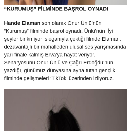
“KURUMU
Ş” FİLMİND
E BA
ŞROL OYNADI
Hande Elaman
son olarak Onur Ünlü’nün
“Kurumuş” filminde başrol oynadı. Ünlü’nün ‘İyi
şeyler birikmiyor’ sloganıyla çektiği filmde Elaman,
dezavantajlı bir mahalleden ulusal ses yarışmasında
yarı finale kalmış Erva’ya hayat veriyor.
Senaryosunu Onur Ünlü ve Çağrı Erdoğdu’nun
yazdığı, günümüz dünyasına ayna tutan gençlik
filminde gelişmeleri ‘TikTok’ üzerinden izliyoruz.