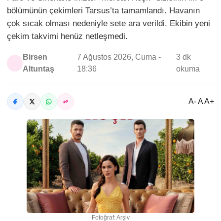
bölümünün çekimleri Tarsus’ta tamamlandı. Havanın
çok sıcak olması nedeniyle sete ara verildi. Ekibin yeni
çekim takvimi henüz netleşmedi.
Birsen
7 Ağustos 2026, Cuma -
3 dk
Altuntaş
18:36
okuma
A- A A+
Fotoğraf: Arşiv