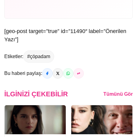
[geo-post target=”true” id=”11490″ label=”Önerilen
Yazı”]
Etiketler:
#çöpadam
Bu haberi paylaş:
İLGINIZI ÇEKEBILIR
Tümünü Gör