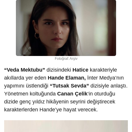
Fotoğraf: Arşiv
“Veda Mektubu”
dizisindeki
Hatice
karakteriyle
akıllarda yer eden
Hande Elaman,
İnter Medya’nın
yapımını üstlendiği
“Tutsak Sevda”
dizisiyle anlaştı.
Yönetmen koltuğunda
Canan Çelik
‘in oturduğu
dizide genç yıldız hikâyenin seyrini değiştirecek
karakterlerden Hande’ye hayat verecek.