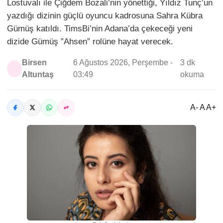
Lostuvalı ile Çiğdem Bozali’nin yönettiği, Yıldız Tunç’un
yazdığı dizinin güçlü oyuncu kadrosuna Sahra Kübra
Gümüş katıldı. TimsBi’nin Adana’da çekeceği yeni
dizide Gümüş ”Ahsen” rolüne hayat verecek.
Birsen
6 Ağustos 2026, Perşembe -
3 dk
Altuntaş
03:49
okuma
A- A A+