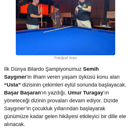
Fotoğraf: Arşiv
İlk Dünya Bilardo Şampiyonumuz
Semih
Saygıner
’in ilham veren yaşam öyküsü konu alan
“Usta”
dizisinin çekimleri eylül sonunda başlayacak.
Başar Başaran
’ın yazdığı,
Umur Turagay
’ın
yöneteceği dizinin provaları devam ediyor. Dizide
Saygıner’in çocukluk yıllarından başlayarak
günümüze kadar gelen hikâyesi etkileyici bir dille ele
alınacak.