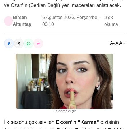
ve Ozan’ın (Serkan Dağlı) yeni maceraları anlatılacak.
Birsen
6 Ağustos 2026, Perşembe -
3 dk
Altuntaş
00:10
okuma
A- A A+
Fotoğraf: Arşiv
İlk sezonu çok sevilen
Exxen
’in
“Karma”
dizisinin