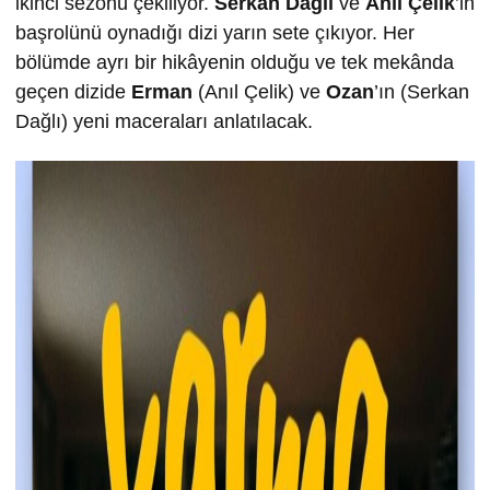
ikinci sezonu çekiliyor.
Serkan Dağlı
ve
Anıl Çelik
’in
başrolünü oynadığı dizi yarın sete çıkıyor. Her
bölümde ayrı bir hikâyenin olduğu ve tek mekânda
geçen dizide
Erman
(Anıl Çelik) ve
Ozan
’ın (Serkan
Dağlı) yeni maceraları anlatılacak.