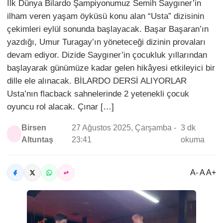
İlk Dünya Bilardo Şampiyonumuz Semih Saygıner’in
ilham veren yaşam öyküsü konu alan “Usta” dizisinin
çekimleri eylül sonunda başlayacak. Başar Başaran’ın
yazdığı, Umur Turagay’ın yöneteceği dizinin provaları
devam ediyor. Dizide Saygıner’in çocukluk yıllarından
başlayarak günümüze kadar gelen hikâyesi etkileyici bir
dille ele alınacak. BİLARDO DERSİ ALIYORLAR
Usta’nın flacback sahnelerinde 2 yetenekli çocuk
oyuncu rol alacak. Çınar […]
Birsen
27 Ağustos 2025, Çarşamba -
3 dk
Altuntaş
23:41
okuma
A- A A+