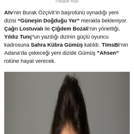
Fotoğraf: Arşiv
Atv
’nin Burak Özçivit’in başrolünü oynadığı yeni
dizisi
“Güneşin Doğduğu Yer”
merakla bekleniyor.
Çağrı Lostuvalı
ile
Çiğdem Bozali
’nin yönettiği,
Yıldız Tunç’
un yazdığı dizinin güçlü oyuncu
kadrosuna
Sahra Kübra Gümüş
katıldı.
TimsBi
’nin
Adana’da çekeceği yeni dizide Gümüş
”Ahsen”
rolüne hayat verecek.