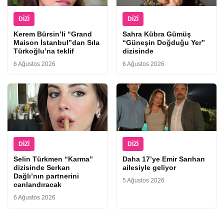
DIZI
DIZI
Kerem Bürsin’li “Grand
Sahra Kübra Gümüş
Maison İstanbul”dan Sıla
“Güneşin Doğduğu Yer”
Türkoğlu’na teklif
dizisinde
6 Ağustos 2026
6 Ağustos 2026
DIZI
DIZI
Selin Türkmen “Karma”
Daha 17’ye Emir Sarıhan
dizisinde Serkan
ailesiyle geliyor
Dağlı’nın partnerini
5 Ağustos 2026
canlandıracak
6 Ağustos 2026