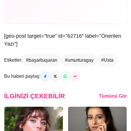
[geo-post target=”true” id=”62716″ label=”Önerilen
Yazı”]
Etiketler:
#başarbaşaran
#umurturagay
#Usta
Bu haberi paylaş:
İLGINIZI ÇEKEBILIR
Tümünü Gör