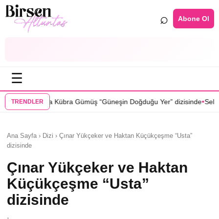
⌕
Abone Ol
☰
•
ümüş “Güneşin Doğduğu Yer” dizisinde
Selin Türkmen “Karma” dizisin
TRENDLER
Ana Sayfa › Dizi › Çınar Yükçeker ve Haktan Küçükçeşme “Usta”
dizisinde
Çınar Yükçeker ve Haktan
Küçükçeşme “Usta”
dizisinde