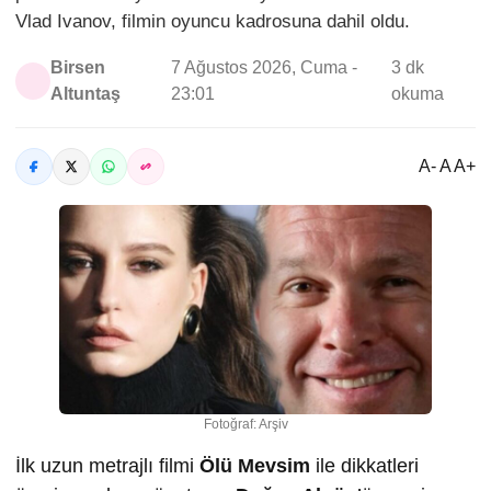
Vlad Ivanov, filmin oyuncu kadrosuna dahil oldu.
Birsen
7 Ağustos 2026, Cuma -
3 dk
Altuntaş
23:01
okuma
A- A A+
Fotoğraf: Arşiv
İlk uzun metrajlı filmi
Ölü Mevsim
ile dikkatleri