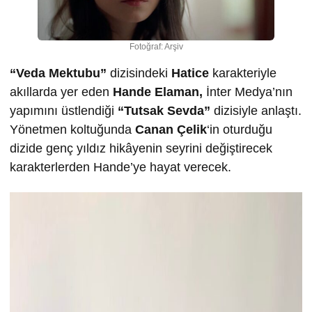
Fotoğraf: Arşiv
“Veda Mektubu”
dizisindeki
Hatice
karakteriyle
akıllarda yer eden
Hande Elaman,
İnter Medya’nın
yapımını üstlendiği
“Tutsak Sevda”
dizisiyle anlaştı.
Yönetmen koltuğunda
Canan Çelik
‘in oturduğu
dizide genç yıldız hikâyenin seyrini değiştirecek
karakterlerden Hande’ye hayat verecek.