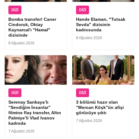
DIZI
DIZI
Bomba transfer! Caner
Hande Elaman, "Tutsak
Cindoruk, Oktay
Sevda" dizisinin
Kaynarcal'ı "Hamal"
kadrosunda
dizisinde
8 Ağustos 2026
8 Ağustos 2026
DIZI
DIZI
Serenay Sarıkaya’lı
3 bölümü hazır olan
“Sevdiğim İnsanlar”
“Mercan Köşk”ün afişi
filmine flaş transfer, Altın
görücüye çıktı
Palmiye’li Vlad Ivanov
7 Ağustos 2026
kadroda
7 Ağustos 2026