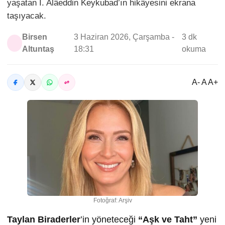
yaşatan I. Alâeddin Keykubad’ın hikâyesini ekrana
taşıyacak.
Birsen
3 Haziran 2026, Çarşamba -
3 dk
Altuntaş
18:31
okuma
A- A A+
Fotoğraf: Arşiv
Taylan Biraderler
’in yöneteceği
“Aşk ve Taht”
yeni