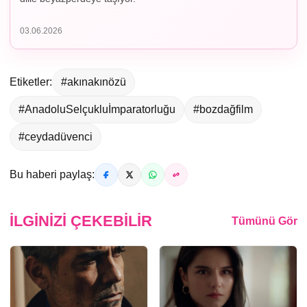
03.06.2026
Etiketler:
#akınakınözü
#AnadoluSelçukluİmparatorluğu
#bozdağfilm
#ceydadüvenci
Bu haberi paylaş:
İLGINIZI ÇEKEBILIR
Tümünü Gör