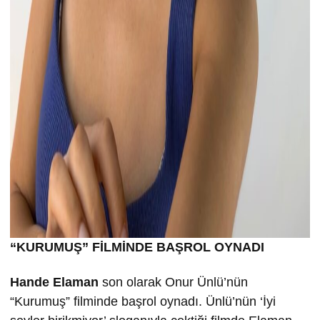
“KURUMU
Ş” FİLMİND
E BA
ŞROL OYNADI
Hande Elaman
son olarak Onur Ünlü’nün
“Kurumuş” filminde başrol oynadı. Ünlü’nün ‘İyi