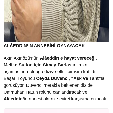
ALÂEDDİN’İN ANNESİNİ OYNAYACAK
Akın Akınözü’nün
Alâeddin’e hayat vereceği,
Melike Sultan için Simay Barlas’
ın imza
aşamasında olduğu diziye etkili bir isim katıldı.
Başarılı oyuncu
Ceyda Düvenci,
“Aşk ve Taht”
la
görüşüyor. Düvenci merakla beklenen dizide
Ümmühan Hatun rolünü canlandıracak ve
Alâeddin’
in annesi olarak seyirci karşısına çıkacak.