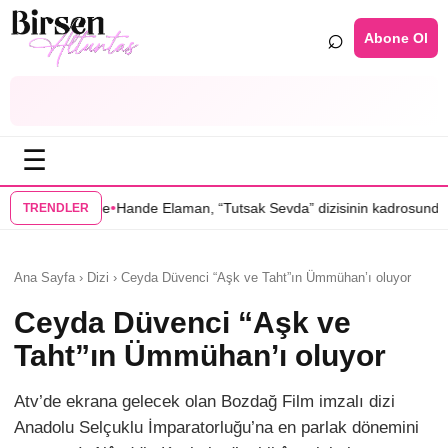
⌕
Abone Ol
☰
•
e Elaman, “Tutsak Sevda” dizisinin kadrosunda
Serenay Sarıkaya’lı “Se
TRENDLER
Ana Sayfa › Dizi › Ceyda Düvenci “Aşk ve Taht”ın Ümmühan’ı oluyor
Ceyda Düvenci “Aşk ve
Taht”ın Ümmühan’ı oluyor
Atv’de ekrana gelecek olan Bozdağ Film imzalı dizi
Anadolu Selçuklu İmparatorluğu’na en parlak dönemini