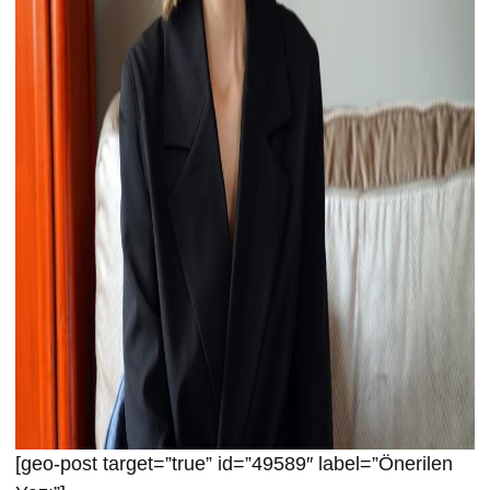
[geo-post target=”true” id=”49589″ label=”Önerilen