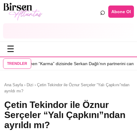
⌕
Abone Ol
☰
•
rma” dizisinde Serkan Dağlı’nın partnerini canlandıracak
Daha 17’ye Em
TRENDLER
Ana Sayfa › Dizi › Çetin Tekindor ile Öznur Serçeler “Yalı Çapkını”ndan
ayrıldı mı?
Çetin Tekindor ile Öznur
Serçeler “Yalı Çapkını”ndan
ayrıldı mı?