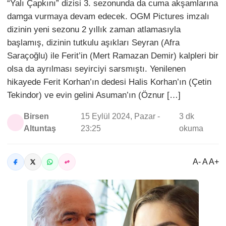
“Yalı Çapkını” dizisi 3. sezonunda da cuma akşamlarına
damga vurmaya devam edecek. OGM Pictures imzalı
dizinin yeni sezonu 2 yıllık zaman atlamasıyla
başlamış, dizinin tutkulu aşıkları Seyran (Afra
Saraçoğlu) ile Ferit’in (Mert Ramazan Demir) kalpleri bir
olsa da ayrılması seyirciyi sarsmıştı. Yenilenen
hikayede Ferit Korhan’ın dedesi Halis Korhan’ın (Çetin
Tekindor) ve evin gelini Asuman’ın (Öznur […]
Birsen
15 Eylül 2024, Pazar -
3 dk
Altuntaş
23:25
okuma
A- A A+