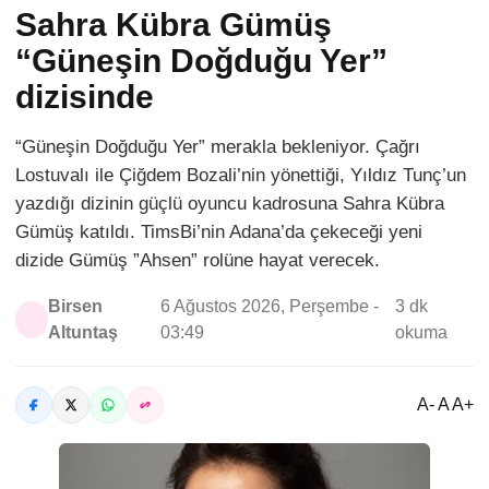
Sahra Kübra Gümüş
“Güneşin Doğduğu Yer”
dizisinde
“Güneşin Doğduğu Yer” merakla bekleniyor. Çağrı
Lostuvalı ile Çiğdem Bozali’nin yönettiği, Yıldız Tunç’un
yazdığı dizinin güçlü oyuncu kadrosuna Sahra Kübra
Gümüş katıldı. TimsBi’nin Adana’da çekeceği yeni
dizide Gümüş ”Ahsen” rolüne hayat verecek.
Birsen
6 Ağustos 2026, Perşembe -
3 dk
Altuntaş
03:49
okuma
A- A A+