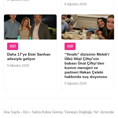
6 Ağustos 2026
DIZI
DIZI
Daha 17’ye Emir Sarıhan
“Yeraltı” dizisinin Melek’i
ailesiyle geliyor
Ülkü Hilal Çiftçi’nin
babası Ünal Çiftçi’den
5 Ağustos 2026
kızının menajeri ve
partneri Hakan Çelebi
hakkında suç duyurusu
5 Ağustos 2026
Ana Sayfa › Dizi › Sahra Kübra Gümüş “Güneşin Doğduğu Yer” dizisinde