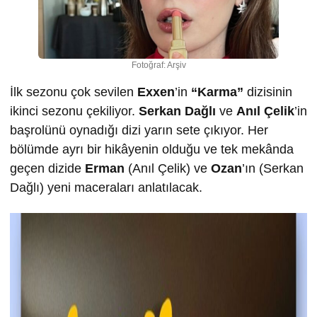
Fotoğraf: Arşiv
İlk sezonu çok sevilen
Exxen
’in
“Karma”
dizisinin
ikinci sezonu çekiliyor.
Serkan Dağlı
ve
Anıl Çelik
’in
başrolünü oynadığı dizi yarın sete çıkıyor. Her
bölümde ayrı bir hikâyenin olduğu ve tek mekânda
geçen dizide
Erman
(Anıl Çelik) ve
Ozan
’ın (Serkan
Dağlı) yeni maceraları anlatılacak.