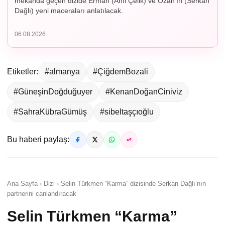
mekânda geçen dizide Erman (Anıl Çelik) ve Ozan’ın (Serkan
Dağlı) yeni maceraları anlatılacak.
06.08.2026
Etiketler:
#almanya
#ÇiğdemBozali
#GüneşinDoğduğuyer
#KenanDoğanCiniviz
#SahraKübraGümüş
#sibeltaşçıoğlu
Bu haberi paylaş:
Ana Sayfa › Dizi › Selin Türkmen “Karma” dizisinde Serkan Dağlı’nın
partnerini canlandıracak
Selin Türkmen “Karma”