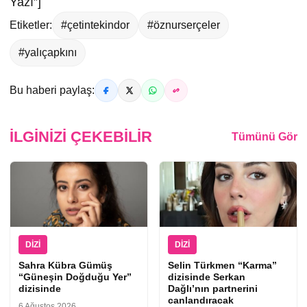
Yazı”]
Etiketler:
#çetintekindor
#öznurserçeler
#yalıçapkını
Bu haberi paylaş:
İLGINIZI ÇEKEBILIR
Tümünü Gör
DIZI
DIZI
Sahra Kübra Gümüş
Selin Türkmen “Karma”
“Güneşin Doğduğu Yer”
dizisinde Serkan
dizisinde
Dağlı’nın partnerini
canlandıracak
6 Ağustos 2026