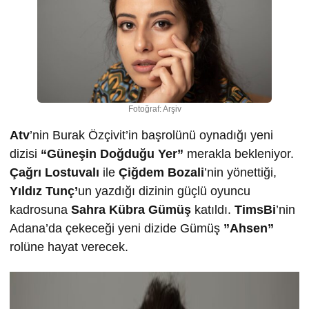
Fotoğraf: Arşiv
Atv
’nin Burak Özçivit’in başrolünü oynadığı yeni
dizisi
“Güneşin Doğduğu Yer”
merakla bekleniyor.
Çağrı Lostuvalı
ile
Çiğdem Bozali
’nin yönettiği,
Yıldız Tunç’
un yazdığı dizinin güçlü oyuncu
kadrosuna
Sahra Kübra Gümüş
katıldı.
TimsBi
’nin
Adana’da çekeceği yeni dizide Gümüş
”Ahsen”
rolüne hayat verecek.