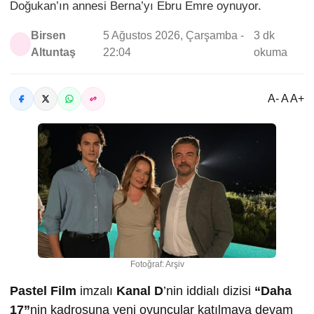
Doğukan’ın annesi Berna’yı Ebru Emre oynuyor.
Birsen
5 Ağustos 2026, Çarşamba -
3 dk
Altuntaş
22:04
okuma
A- A A+
Fotoğraf: Arşiv
Pastel Film
imzalı
Kanal D
’nin iddialı dizisi
“Daha
17”
nin kadrosuna yeni oyuncular katılmaya devam