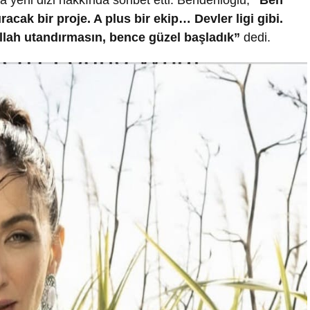
 yeni dizi hakkında sohbet etti. Benderlioğlu,
“Ben
acak bir proje. A plus bir ekip… Devler ligi gibi.
lah utandırmasın, bence güzel başladık”
dedi.