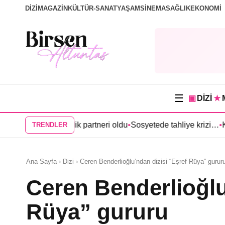
DİZİ
MAGAZİN
KÜLTÜR-SANAT
YAŞAM
SİNEMA
SAĞLIK
EKONOMİ
☰
▣
DİZİ
★
 Anıl Çelik partneri oldu
•
Sosyetede tahliye krizi…
•
Kerem Bürsin
TRENDLER
Ana Sayfa › Dizi › Ceren Benderlioğlu’ndan dizisi “Eşref Rüya” gurur
Ceren Benderlioğlu
Rüya” gururu