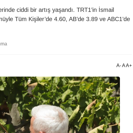
rinde ciddi bir artış yaşandı. TRT1’in İsmail
ümüyle Tüm Kişiler’de 4.60, AB’de 3.89 ve ABC1’de
uma
A- A A+