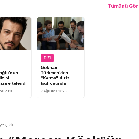
Tümünü Gör
DIZI
Gökhan
ıoğlu'nun
Türkmen'den
izisi
"Karma" dizisi
ara ertelendi
kadrosunda
tos 2026
7 Ağustos 2026
ye çıktı