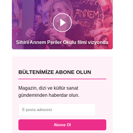
Sihirli Annem Periler Okulu filmi vizyonda
BÜLTENIMIZE ABONE OLUN
Magazin, dizi ve kültür sanat
gündeminden haberdar olun.
Abone Ol