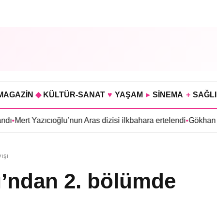
MAGAZİN
◆
KÜLTÜR-SANAT
♥
YAŞAM
▸
SİNEMA
+
SAĞL
ıcıoğlu’nun Aras dizisi ilkbahara ertelendi
•
Gökhan Türkmen’den 
yışı
ı’ndan 2. bölümde