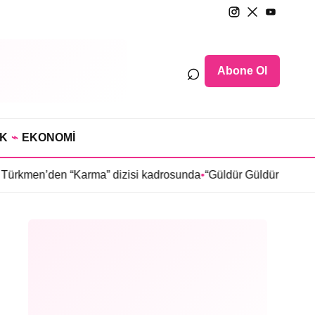
⌕
Abone Ol
IK
⌁
EKONOMİ
“Karma” dizisi kadrosunda
•
“Güldür Güldür Show”un yıldızları 