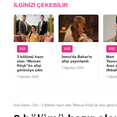
İLGINIZI ÇEKEBILIR
DIZI
DIZI
DIZI
3 bölümü hazır
İmroz'da Bahar'ın
Mert
olan “Mercan
afişi yayınlandı
Yazıc
Köşk”ün afişi
Aras d
7 Ağustos 2026
görücüye çıktı
ilkbah
7 Ağustos 2026
7 Ağus
Ana Sayfa › Dizi › 3 bölümü hazır olan “Mercan Köşk”ün afişi görücü