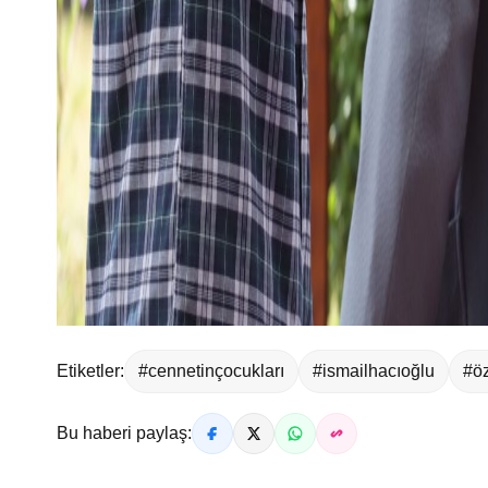
Etiketler:
#cennetinçocukları
#ismailhacıoğlu
#ö
Bu haberi paylaş: