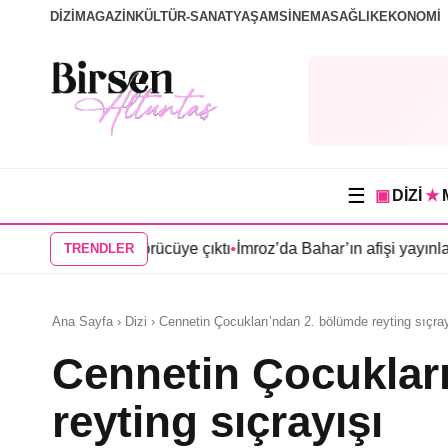
DİZİ
MAGAZİN
KÜLTÜR-SANAT
YAŞAM
SİNEMA
SAĞLIK
EKONOMİ
☰
▣
DİZİ
★
afişi görücüye çıktı
•
İmroz’da Bahar’ın afişi yayınlandı
•
Mert Yaz
TRENDLER
Ana Sayfa › Dizi › Cennetin Çocukları’ndan 2. bölümde reyting sıçra
Cennetin Çocuklar
reyting sıçrayışı