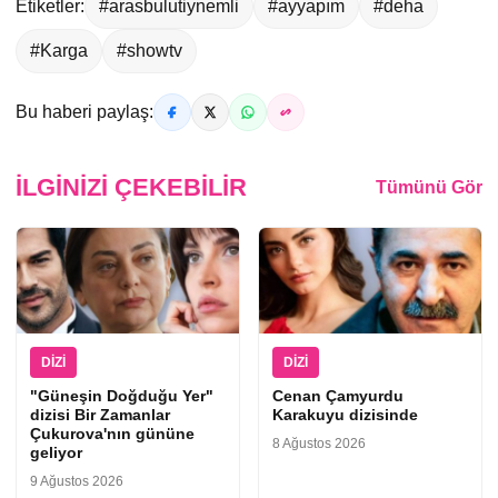
Etiketler:
#arasbulutiynemli
#ayyapım
#deha
#Karga
#showtv
Bu haberi paylaş:
İLGINIZI ÇEKEBILIR
Tümünü Gör
DIZI
DIZI
"Güneşin Doğduğu Yer"
Cenan Çamyurdu
dizisi Bir Zamanlar
Karakuyu dizisinde
Çukurova'nın gününe
8 Ağustos 2026
geliyor
9 Ağustos 2026