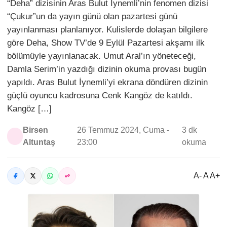
“Deha” dizisinin Aras Bulut İynemli’nin fenomen dizisi
“Çukur”un da yayın günü olan pazartesi günü
yayınlanması planlanıyor. Kulislerde dolaşan bilgilere
göre Deha, Show TV’de 9 Eylül Pazartesi akşamı ilk
bölümüyle yayınlanacak. Umut Aral’ın yöneteceği,
Damla Serim’in yazdığı dizinin okuma provası bugün
yapıldı. Aras Bulut İynemli’yi ekrana döndüren dizinin
güçlü oyuncu kadrosuna Cenk Kangöz de katıldı.
Kangöz […]
Birsen
26 Temmuz 2024, Cuma -
3 dk
Altuntaş
23:00
okuma
A- A A+