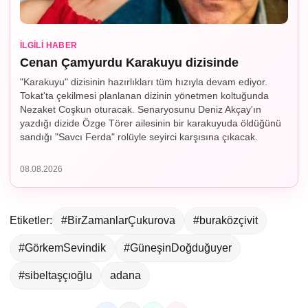
İLGILI HABER
Cenan Çamyurdu Karakuyu dizisinde
"Karakuyu" dizisinin hazırlıkları tüm hızıyla devam ediyor.
Tokat'ta çekilmesi planlanan dizinin yönetmen koltuğunda
Nezaket Coşkun oturacak. Senaryosunu Deniz Akçay'ın
yazdığı dizide Özge Törer ailesinin bir karakuyuda öldüğünü
sandığı "Savcı Ferda" rolüyle seyirci karşısına çıkacak.
08.08.2026
Etiketler:
#BirZamanlarÇukurova
#buraközçivit
#GörkemSevindik
#GüneşinDoğduğuyer
#sibeltaşçıoğlu
adana