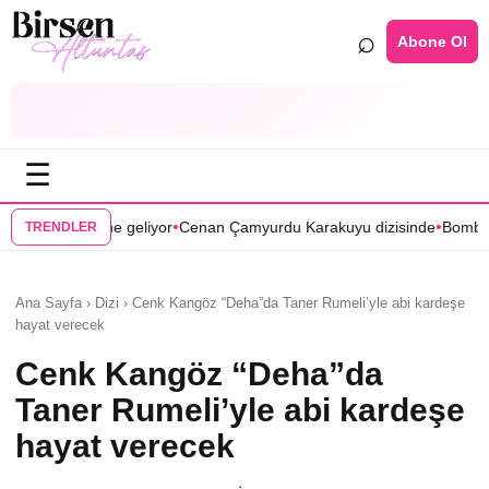
⌕
Abone Ol
☰
•
•
yor
Cenan Çamyurdu Karakuyu dizisinde
Bomba transfer! Caner Cindor
TRENDLER
Ana Sayfa › Dizi › Cenk Kangöz “Deha”da Taner Rumeli’yle abi kardeşe
hayat verecek
Cenk Kangöz “Deha”da
Taner Rumeli’yle abi kardeşe
hayat verecek