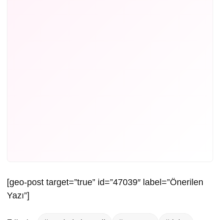
[geo-post target=”true” id=”47039″ label=”Önerilen
Yazı”]