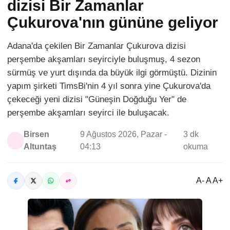
dizisi Bir Zamanlar
Çukurova'nın gününe geliyor
Adana'da çekilen Bir Zamanlar Çukurova dizisi
perşembe akşamları seyirciyle buluşmuş, 4 sezon
sürmüş ve yurt dışında da büyük ilgi görmüştü. Dizinin
yapım şirketi TimsBi'nin 4 yıl sonra yine Çukurova'da
çekeceği yeni dizisi "Güneşin Doğduğu Yer" de
perşembe akşamları seyirci ile buluşacak.
Birsen
9 Ağustos 2026, Pazar -
3 dk
Altuntaş
04:13
okuma
A- A A+