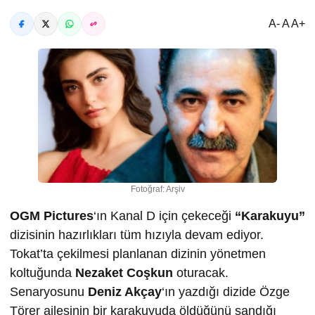
A- A A+
Fotoğraf: Arşiv
OGM Pictures
‘ın Kanal D için çekeceği
“Karakuyu”
dizisinin hazırlıkları tüm hızıyla devam ediyor.
Tokat’ta çekilmesi planlanan dizinin yönetmen
koltuğunda
Nezaket Coşkun
oturacak.
Senaryosunu
Deniz Akçay
‘ın yazdığı dizide Özge
Törer ailesinin bir karakuyuda öldüğünü sandığı