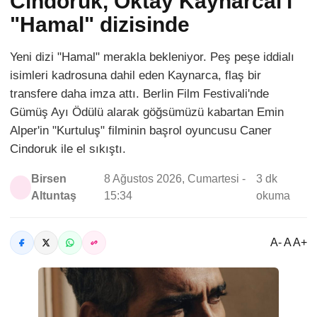
Cindoruk, Oktay Kaynarcal'ı
"Hamal" dizisinde
Yeni dizi "Hamal" merakla bekleniyor. Peş peşe iddialı
isimleri kadrosuna dahil eden Kaynarca, flaş bir
transfere daha imza attı. Berlin Film Festivali'nde
Gümüş Ayı Ödülü alarak göğsümüzü kabartan Emin
Alper'in "Kurtuluş" filminin başrol oyuncusu Caner
Cindoruk ile el sıkıştı.
Birsen
8 Ağustos 2026, Cumartesi -
3 dk
Altuntaş
15:34
okuma
A- A A+