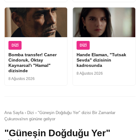
DIZI
DIZI
Bomba transfer! Caner
Hande Elaman, "Tutsak
Cindoruk, Oktay
Sevda" dizisinin
Kaynarcal'ı "Hamal"
kadrosunda
dizisinde
8 Ağustos 2026
8 Ağustos 2026
Ana Sayfa › Dizi › "Güneşin Doğduğu Yer" dizisi Bir Zamanlar
Çukurova'nın gününe geliyor
"Güneşin Doğduğu Yer"