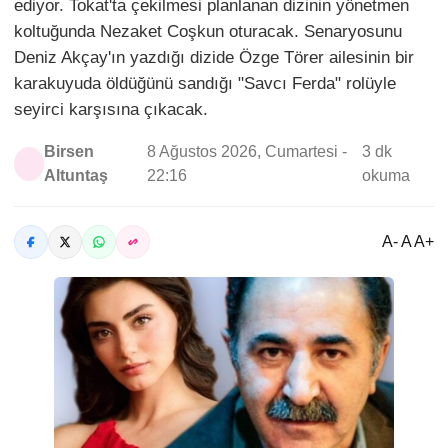
ediyor. Tokat'ta çekilmesi planlanan dizinin yönetmen
koltuğunda Nezaket Coşkun oturacak. Senaryosunu
Deniz Akçay'ın yazdığı dizide Özge Törer ailesinin bir
karakuyuda öldüğünü sandığı "Savcı Ferda" rolüyle
seyirci karşısına çıkacak.
Birsen
8 Ağustos 2026, Cumartesi -
3 dk
Altuntaş
22:16
okuma
A- A A+