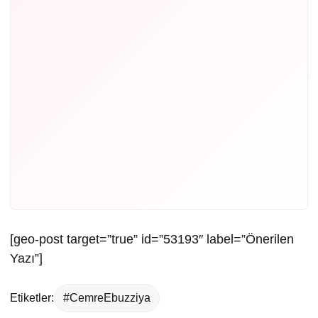
[geo-post target=”true” id=”53193″ label=”Önerilen
Yazı”]
Etiketler:
#CemreEbuzziya