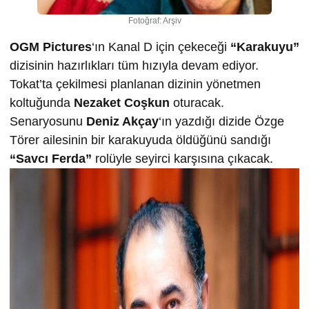
Fotoğraf: Arşiv
OGM Pictures
‘ın Kanal D için çekeceği
“Karakuyu”
dizisinin hazırlıkları tüm hızıyla devam ediyor.
Tokat’ta çekilmesi planlanan dizinin yönetmen
koltuğunda
Nezaket Coşkun
oturacak.
Senaryosunu
Deniz Akçay
‘ın yazdığı dizide Özge
Törer ailesinin bir karakuyuda öldüğünü sandığı
“Savcı Ferda”
rolüyle seyirci karşısına çıkacak.