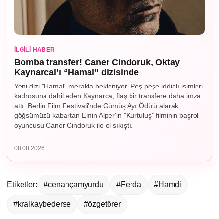
İLGILI HABER
Bomba transfer! Caner Cindoruk, Oktay
Kaynarcal’ı “Hamal” dizisinde
Yeni dizi "Hamal" merakla bekleniyor. Peş peşe iddialı isimleri
kadrosuna dahil eden Kaynarca, flaş bir transfere daha imza
attı. Berlin Film Festivali'nde Gümüş Ayı Ödülü alarak
göğsümüzü kabartan Emin Alper'in "Kurtuluş" filminin başrol
oyuncusu Caner Cindoruk ile el sıkıştı.
08.08.2026
Etiketler:
#cenançamyurdu
#Ferda
#Hamdi
#kralkaybederse
#özgetörer