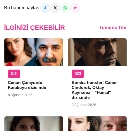
Bu haberi paylaş:
İLGINIZI ÇEKEBILIR
Tümünü Gör
DIZI
DIZI
Cenan Çamyurdu
Bomba transfer! Caner
Karakuyu dizisinde
Cindoruk, Oktay
Kaynarcal'ı "Hamal"
8 Ağustos 2026
dizisinde
8 Ağustos 2026