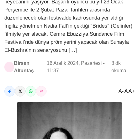
heyecanını yaşıyor. Başarılı oyuncu bu yıl 23 Ocak
Perşembe ile 2 Şubat Pazar tarihleri arasında
düzenlenecek olan festivalde kadrosunda yer aldığı
İngiliz yönetmen Nadia Fall’in çektiği “Brides” (Gelinler)
filmiyle yer alacak. Cemre Ebuzziya Sundance Film
Festivali’nde dünya prömiyerini yapacak olan Suhayla
El-Bushra’nın senaryosunu […]
Birsen
16 Aralık 2024, Pazartesi -
3 dk
Altuntaş
11:37
okuma
A- A A+