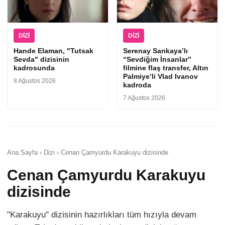
DIZI
DIZI
Hande Elaman, "Tutsak
Serenay Sarıkaya’lı
Sevda" dizisinin
“Sevdiğim İnsanlar”
kadrosunda
filmine flaş transfer, Altın
Palmiye’li Vlad Ivanov
8 Ağustos 2026
kadroda
7 Ağustos 2026
Ana Sayfa › Dizi › Cenan Çamyurdu Karakuyu dizisinde
Cenan Çamyurdu Karakuyu
dizisinde
"Karakuyu" dizisinin hazırlıkları tüm hızıyla devam