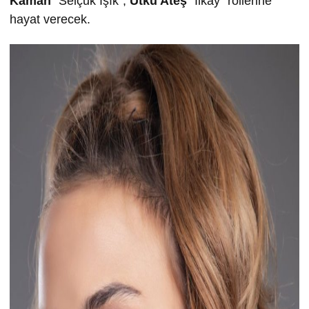
Kaman
“Selçuk Işık”,
Utku Ateş
“İlkay” rollerine
hayat verecek.