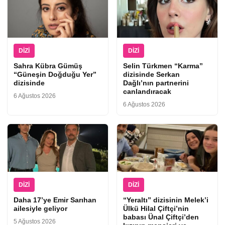
DIZI
DIZI
Sahra Kübra Gümüş
Selin Türkmen “Karma”
“Güneşin Doğduğu Yer”
dizisinde Serkan
dizisinde
Dağlı’nın partnerini
canlandıracak
6 Ağustos 2026
6 Ağustos 2026
DIZI
DIZI
Daha 17’ye Emir Sarıhan
“Yeraltı” dizisinin Melek’i
ailesiyle geliyor
Ülkü Hilal Çiftçi’nin
babası Ünal Çiftçi’den
5 Ağustos 2026