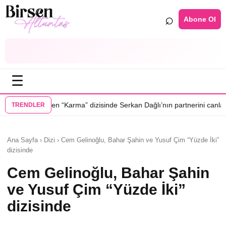
⌕
Abone Ol
☰
•
 dizisinde Serkan Dağlı’nın partnerini canlandıracak
Daha 17’ye Emir S
TRENDLER
Ana Sayfa › Dizi › Cem Gelinoğlu, Bahar Şahin ve Yusuf Çim “Yüzde İki”
dizisinde
Cem Gelinoğlu, Bahar Şahin
ve Yusuf Çim “Yüzde İki”
dizisinde