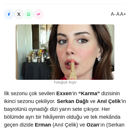
A- A A+
Fotoğraf: Arşiv
İlk sezonu çok sevilen
Exxen
’in
“Karma”
dizisinin
ikinci sezonu çekiliyor.
Serkan Dağlı
ve
Anıl Çelik
’in
başrolünü oynadığı dizi yarın sete çıkıyor. Her
bölümde ayrı bir hikâyenin olduğu ve tek mekânda
geçen dizide
Erman
(Anıl Çelik) ve
Ozan
’ın (Serkan