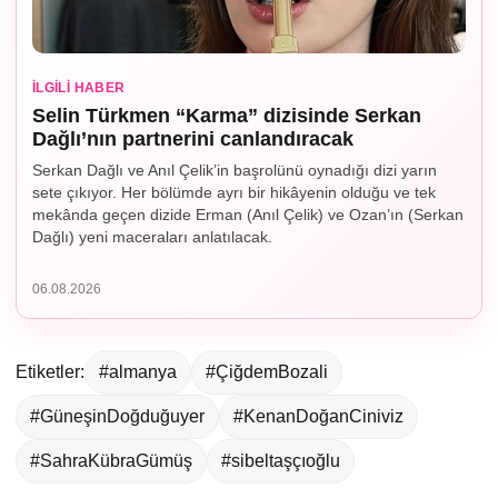
İLGILI HABER
Selin Türkmen “Karma” dizisinde Serkan
Dağlı’nın partnerini canlandıracak
Serkan Dağlı ve Anıl Çelik’in başrolünü oynadığı dizi yarın
sete çıkıyor. Her bölümde ayrı bir hikâyenin olduğu ve tek
mekânda geçen dizide Erman (Anıl Çelik) ve Ozan’ın (Serkan
Dağlı) yeni maceraları anlatılacak.
06.08.2026
Etiketler:
#almanya
#ÇiğdemBozali
#GüneşinDoğduğuyer
#KenanDoğanCiniviz
#SahraKübraGümüş
#sibeltaşçıoğlu