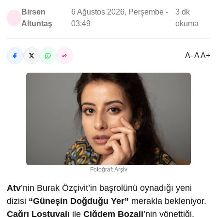
Birsen
6 Ağustos 2026, Perşembe -
3 dk
Altuntaş
03:49
okuma
A- A A+
Fotoğraf: Arşiv
Atv
’nin Burak Özçivit’in başrolünü oynadığı yeni
dizisi
“Güneşin Doğduğu Yer”
merakla bekleniyor.
Çağrı Lostuvalı
ile
Çiğdem Bozali
’nin yönettiği,