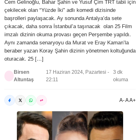
Cem Gelinoğlu, Bahar Şahin ve Yusuf Çim TRT tabii için
çekilecek olan “Yüzde İki” adlı komedi dizisinde
başrolleri paylaşacak. Ay sonunda Antalya’da sete
çıkacak, daha sonra İstanbul’a taşınacak olan 25 Film
imzalı dizinin okuma provası geçen Perşembe yapıldı.
Aynı zamanda senaryoyu da Murat ve Eray Kaman’la
beraber yazan Koray Şahin dizinin yönetmen koltuğunda
oturacak. 25 […]
Birsen
17 Haziran 2024, Pazartesi -
3 dk
Altuntaş
22:11
okuma
A- A A+