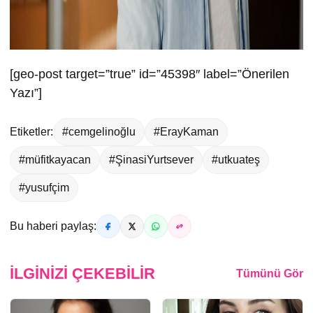
[geo-post target=”true” id=”45398″ label=”Önerilen
Yazı”]
Etiketler:
#cemgelinoğlu
#ErayKaman
#müfitkayacan
#ŞinasiYurtsever
#utkuateş
#yusufçim
Bu haberi paylaş:
İLGINIZI ÇEKEBILIR
Tümünü Gör