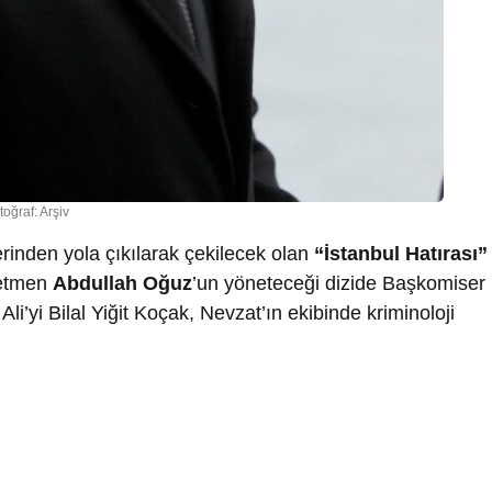
toğraf: Arşiv
erinden yola çıkılarak çekilecek olan
“İstanbul Hatırası”
önetmen
Abdullah Oğuz
’un yöneteceği dizide Başkomiser
li’yi Bilal Yiğit Koçak, Nevzat’ın ekibinde kriminoloji