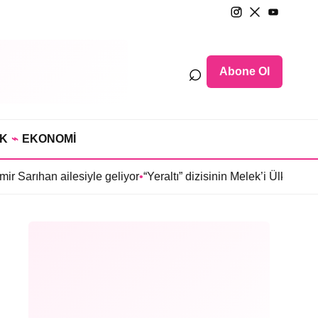
⌕
Abone Ol
IK
⌁
EKONOMİ
n ailesiyle geliyor
•
“Yeraltı” dizisinin Melek’i Ülkü Hilal Çiftç