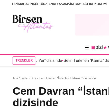
DİZİ
MAGAZİN
KÜLTÜR-SANAT
YAŞAM
SİNEMA
SAĞLIK
EKONOMİ
☰
▣
DİZİ
★
in Doğduğu Yer” dizisinde
•
Selin Türkmen “Karma” dizisinde S
TRENDLER
Ana Sayfa › Dizi › Cem Davran “İstanbul Hatırası” dizisinde
Cem Davran “İstanb
dizisinde