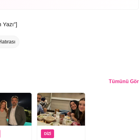
 Yazı”]
atırası
Tümünü Gör
DIZI