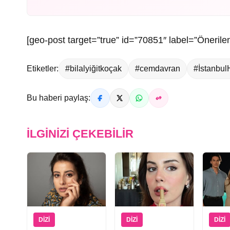
[geo-post target=”true” id=”70851″ label=”Önerilen
Etiketler:
#bilalyiğitkoçak
#cemdavran
#İstanbulH
Bu haberi paylaş:
İLGINIZI ÇEKEBILIR
DIZI
DIZI
DIZI