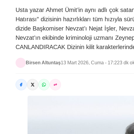
Usta yazar Ahmet Ümit’in aynı adlı çok satan
Hatırası” dizisinin hazırlıkları tüm hızıyla
dizide Başkomiser Nevzat’ı Nejat İşler, Nevzat
Nevzat’ın ekibinde kriminoloji uzmanı Zey
CANLANDIRACAK Dizinin kilit karakterlerin
Birsen Altuntaş
13 Mart 2026, Cuma - 17:22
3 dk 