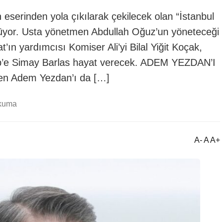
 eserinden yola çıkılarak çekilecek olan “İstanbul
 sürüyor. Usta yönetmen Abdullah Oğuz’un yöneteceği
’ın yardımcısı Komiser Ali’yi Bilal Yiğit Koçak,
nep’e Simay Barlas hayat verecek. ADEM YEZDAN’I
den Adem Yezdan’ı da […]
okuma
A- A A+