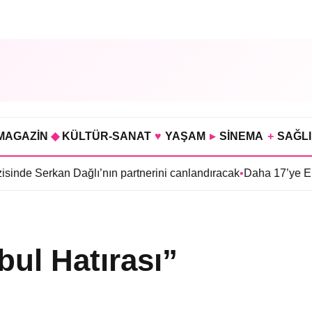
MAGAZİN
◆
KÜLTÜR-SANAT
♥
YAŞAM
▸
SİNEMA
+
SAĞL
erkan Dağlı’nın partnerini canlandıracak
•
Daha 17’ye Emir Sarıha
ul Hatırası”