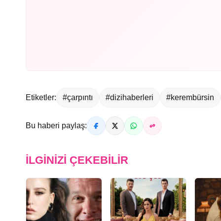
Etiketler:
#çarpıntı
#dizihaberleri
#kerembürsin
Bu haberi paylaş:
İLGINIZI ÇEKEBILIR