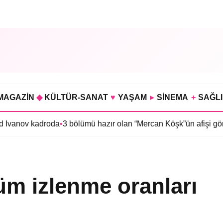
MAGAZİN
◆
KÜLTÜR-SANAT
♥
YAŞAM
▸
SİNEMA
+
SAĞL
kadroda
•
3 bölümü hazır olan “Mercan Köşk”ün afişi görücüye çıkt
lüm izlenme oranları