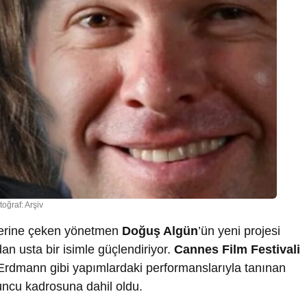
toğraf: Arşiv
üzerine çeken yönetmen
Doğuş Algün
’ün yeni projesi
n usta bir isimle güçlendiriyor.
Cannes Film Festivali
 Erdmann gibi yapımlardaki performanslarıyla tanınan
uncu kadrosuna dahil oldu.