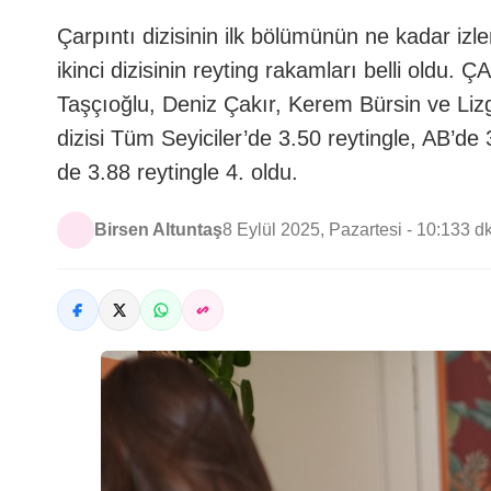
Çarpıntı dizisinin ilk bölümünün ne kadar i
ikinci dizisinin reyting rakamları belli ol
Taşçıoğlu, Deniz Çakır, Kerem Bürsin ve Liz
dizisi Tüm Seyiciler’de 3.50 reytingle, AB’d
de 3.88 reytingle 4. oldu.
Birsen Altuntaş
8 Eylül 2025, Pazartesi - 10:13
3 d