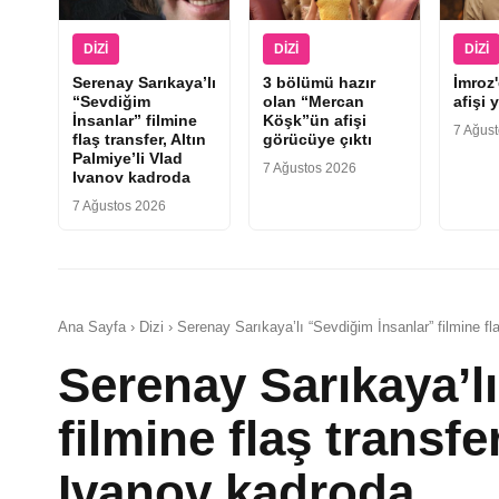
DIZI
DIZI
DIZI
Serenay Sarıkaya’lı
3 bölümü hazır
İmroz
“Sevdiğim
olan “Mercan
afişi 
İnsanlar” filmine
Köşk”ün afişi
7 Ağus
flaş transfer, Altın
görücüye çıktı
Palmiye’li Vlad
7 Ağustos 2026
Ivanov kadroda
7 Ağustos 2026
Ana Sayfa › Dizi › Serenay Sarıkaya’lı “Sevdiğim İnsanlar” filmine fl
Serenay Sarıkaya’l
filmine flaş transfe
Ivanov kadroda