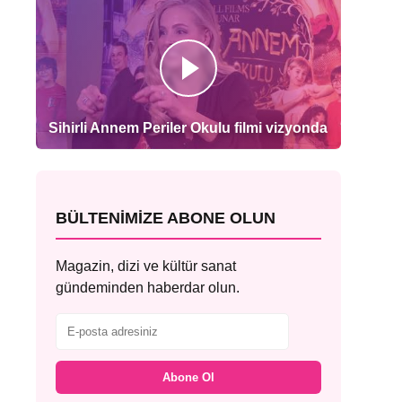
Sihirli Annem Periler Okulu filmi vizyonda
BÜLTENIMIZE ABONE OLUN
Magazin, dizi ve kültür sanat
gündeminden haberdar olun.
Abone Ol