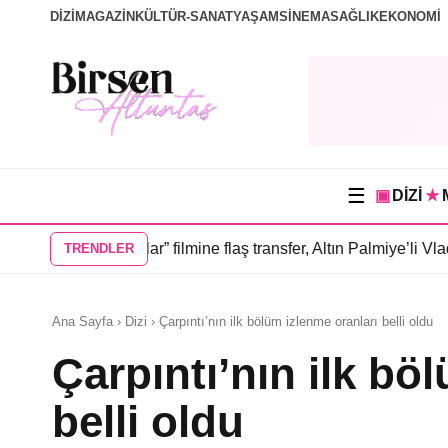
DİZİ
MAGAZİN
KÜLTÜR-SANAT
YAŞAM
SİNEMA
SAĞLIK
EKONOMİ
☰
▣
DİZİ
★
im İnsanlar” filmine flaş transfer, Altın Palmiye’li Vlad Ivanov 
TRENDLER
Ana Sayfa › Dizi › Çarpıntı’nın ilk bölüm izlenme oranları belli oldu
Çarpıntı’nın ilk bö
belli oldu