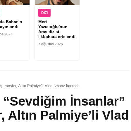
DIZI
'da Bahar'ın
Mert
yayınlandı
Yazıcıoğlu'nun
Aras dizisi
tos 2026
ilkbahara ertelendi
7 Ağustos 2026
aş transfer, Altın Palmiye’li Vlad Ivanov kadroda
ı “Sevdiğim İnsanlar”
r, Altın Palmiye’li Vlad