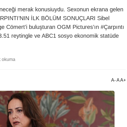
zleneceği merak konusiuydu. Sexonun ekrana gelen
du. ÇARPINTI’NIN İLK BÖLÜM SONUÇLARI Sibel
ge Cömert’i buluşturan OGM Pictures’ın #Çarpıntı
e 3.51 reytingle ve ABC1 sosyo ekonomik statüde
k okuma
A- A A+