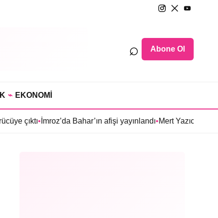
⌕
Abone Ol
IK
⌁
EKONOMİ
ı
•
İmroz’da Bahar’ın afişi yayınlandı
•
Mert Yazıcıoğlu’nun Aras diz