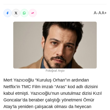
A- A A+
Fotoğraf: Arşiv
Mert Yazıcıoğlu “Kuruluş Orhan”ın ardından
Netflix’in TMC Film imzalı “Aras” kod adlı dizisini
kabul etmişti. Yazıcıoğlu’nun unutulmaz dizisi Kızıl
Goncalar’da beraber çalıştığı yönetmeni Ömür
Atay’la yeniden çalışacak olması da heyecan