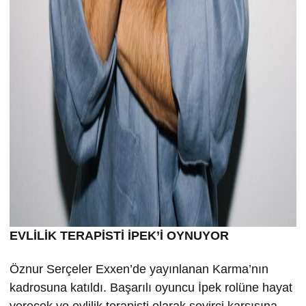
EVLİLİK TERAPİSTİ İPEK’İ OYNUYOR
Öznur Serçeler Exxen’de yayınlanan Karma’nın
kadrosuna katıldı. Başarılı oyuncu İpek rolüne hayat
verecek ve evlilik terapisti olarak seyirci karşısına