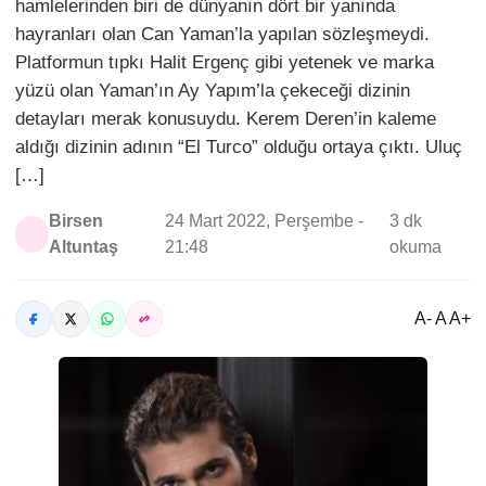
hamlelerinden biri de dünyanın dört bir yanında
hayranları olan Can Yaman’la yapılan sözleşmeydi.
Platformun tıpkı Halit Ergenç gibi yetenek ve marka
yüzü olan Yaman’ın Ay Yapım’la çekeceği dizinin
detayları merak konusuydu. Kerem Deren’in kaleme
aldığı dizinin adının “El Turco” olduğu ortaya çıktı. Uluç
[…]
Birsen
24 Mart 2022, Perşembe -
3 dk
Altuntaş
21:48
okuma
A- A A+