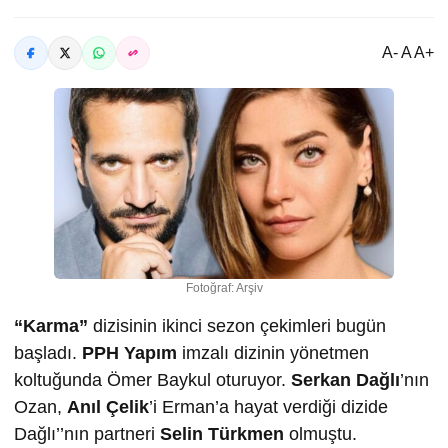
A- A A+
Fotoğraf: Arşiv
“Karma”
dizisinin ikinci sezon çekimleri bugün
başladı.
PPH Yapım
imzalı dizinin yönetmen
koltuğunda Ömer Baykul oturuyor.
Serkan Dağlı
’nın
Ozan,
Anıl Çelik
’i Erman’a hayat verdiği dizide
Dağlı’’nın partneri
Selin Türkmen
olmuştu.