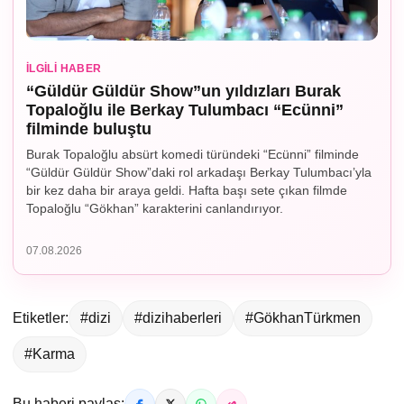
İLGILI HABER
“Güldür Güldür Show”un yıldızları Burak
Topaloğlu ile Berkay Tulumbacı “Ecünni”
filminde buluştu
Burak Topaloğlu absürt komedi türündeki “Ecünni” filminde
“Güldür Güldür Show”daki rol arkadaşı Berkay Tulumbacı’yla
bir kez daha bir araya geldi. Hafta başı sete çıkan filmde
Topaloğlu “Gökhan” karakterini canlandırıyor.
07.08.2026
Etiketler:
#dizi
#dizihaberleri
#GökhanTürkmen
#Karma
Bu haberi paylaş: