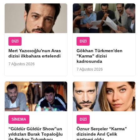
DIZI
DIZI
Mert Yazıcıoğlu'nun Aras
Gökhan Türkmen'den
dizisi ilkbahara ertelendi
"Karma" dizisi
kadrosunda
7 Ağustos 2026
7 Ağustos 2026
SINEMA
DIZI
“Güldür Güldür Show”un
Öznur Serçeler “Karma”
yıldızları Burak Topaloğlu
dizisinde Anıl Çelik
ile Berkay Tulumbacı
partneri oldu