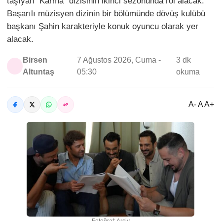
taşıyan "Karma" dizisinin ikinci sezonunda rol alacak.
Başarılı müzisyen dizinin bir bölümünde dövüş kulübü
başkanı Şahin karakteriyle konuk oyuncu olarak yer
alacak.
Birsen
7 Ağustos 2026, Cuma -
3 dk
Altuntaş
05:30
okuma
A- A A+
Fotoğraf: Arşiv