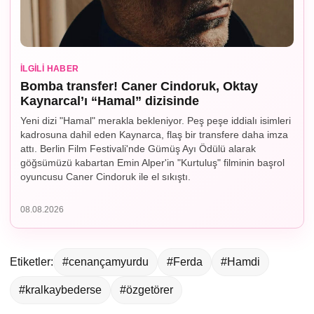
İLGILI HABER
Bomba transfer! Caner Cindoruk, Oktay
Kaynarcal’ı “Hamal” dizisinde
Yeni dizi "Hamal" merakla bekleniyor. Peş peşe iddialı isimleri
kadrosuna dahil eden Kaynarca, flaş bir transfere daha imza
attı. Berlin Film Festivali'nde Gümüş Ayı Ödülü alarak
göğsümüzü kabartan Emin Alper'in "Kurtuluş" filminin başrol
oyuncusu Caner Cindoruk ile el sıkıştı.
08.08.2026
Etiketler:
#cenançamyurdu
#Ferda
#Hamdi
#kralkaybederse
#özgetörer