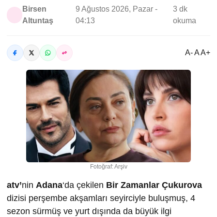
Birsen
9 Ağustos 2026, Pazar -
3 dk
Altuntaş
04:13
okuma
A- A A+
Fotoğraf: Arşiv
atv’
nin
Adana
‘da çekilen
Bir Zamanlar Çukurova
dizisi perşembe akşamları seyirciyle buluşmuş, 4
sezon sürmüş ve yurt dışında da büyük ilgi