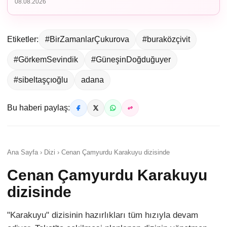
08.08.2026
Etiketler:
#BirZamanlarÇukurova
#buraközçivit
#GörkemSevindik
#GüneşinDoğduğuyer
#sibeltaşçıoğlu
adana
Bu haberi paylaş:
Ana Sayfa › Dizi › Cenan Çamyurdu Karakuyu dizisinde
Cenan Çamyurdu Karakuyu
dizisinde
"Karakuyu" dizisinin hazırlıkları tüm hızıyla devam