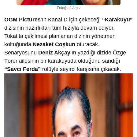
Fotoğraf: Arşiv
OGM Pictures
‘ın Kanal D için çekeceği
“Karakuyu”
dizisinin hazırlıkları tüm hızıyla devam ediyor.
Tokat’ta çekilmesi planlanan dizinin yönetmen
koltuğunda
Nezaket Coşkun
oturacak.
Senaryosunu
Deniz Akçay
‘ın yazdığı dizide Özge
Törer ailesinin bir karakuyuda öldüğünü sandığı
“Savcı Ferda”
rolüyle seyirci karşısına çıkacak.