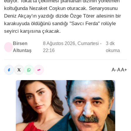
ediyor. Tokat'ta çekilmesi planlanan dizinin yönetmen
koltuğunda Nezaket Coşkun oturacak. Senaryosunu
Deniz Akçay'ın yazdığı dizide Özge Törer ailesinin bir
karakuyuda öldüğünü sandığı "Savcı Ferda" rolüyle
seyirci karşısına çıkacak.
Birsen
8 Ağustos 2026, Cumartesi -
3 dk
Altuntaş
22:16
okuma
A- A A+