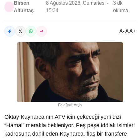
Birsen
8 Ağustos 2026, Cumartesi -
3 dk
Altuntaş
15:34
okuma
A- A A+
Fotoğraf: Arşiv
Oktay Kaynarca’nın ATV için çekeceği yeni dizi
“Hamal” merakla bekleniyor. Peş peşe iddialı isimleri
kadrosuna dahil eden Kaynarca, flaş bir transfere