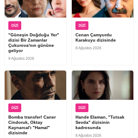
DIZI
DIZI
"Güneşin Doğduğu Yer"
Cenan Çamyurdu
dizisi Bir Zamanlar
Karakuyu dizisinde
Çukurova'nın gününe
8 Ağustos 2026
geliyor
9 Ağustos 2026
DIZI
DIZI
Bomba transfer! Caner
Hande Elaman, "Tutsak
Cindoruk, Oktay
Sevda" dizisinin
Kaynarcal'ı "Hamal"
kadrosunda
dizisinde
8 Ağustos 2026