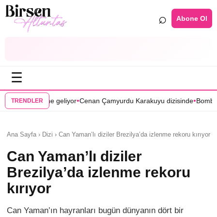
⌕
Abone Ol
☰
•
•
yor
Cenan Çamyurdu Karakuyu dizisinde
Bomba transfer! Caner Cindor
TRENDLER
Ana Sayfa › Dizi › Can Yaman’lı diziler Brezilya’da izlenme rekoru kırıyor
Can Yaman’lı diziler
Brezilya’da izlenme rekoru
kırıyor
Can Yaman’ın hayranları bugün dünyanın dört bir