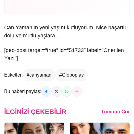
Can Yaman’ın yeni yaşını kutluyorum. Nice başarılı
dolu ve mutlu yaşlara…
[geo-post target=”true” id=”51733″ label=”Önerilen
Yazı”]
Etiketler:
#canyaman
#Globoplay
Bu haberi paylaş:
İLGINIZI ÇEKEBILIR
Tümünü Gör