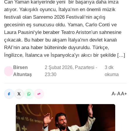
Can Yaman kariyerinde yeni bir başarıya daha imza
atıyor. Yakışıklı oyuncu, İtalya’nın en önemli müzik
festivali olan Sanremo 2026 Festivali‘nin açılış
gecesinin eş sunucusu oldu. Yaman, Carlo Conti ve
Laura Pausini‘yle beraber Teatro Ariston’un sahnesine
çıkacak. Bu haber bu akşam İtalya’nın devlet kanalı
RAI’nin ana haber bülteninde duyuruldu. Türkçe,
İngilizce, İtalanca ve İspanyolca’yı akıcı bir şekilde […]
Birsen
2 Şubat 2026, Pazartesi -
3 dk
Altuntaş
23:30
okuma
A- A A+