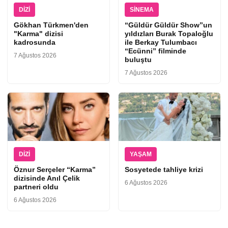
DIZI
SINEMA
Gökhan Türkmen'den
“Güldür Güldür Show”un
"Karma" dizisi
yıldızları Burak Topaloğlu
kadrosunda
ile Berkay Tulumbacı
“Ecünni” filminde
7 Ağustos 2026
buluştu
7 Ağustos 2026
DIZI
YAŞAM
Öznur Serçeler “Karma”
Sosyetede tahliye krizi
dizisinde Anıl Çelik
6 Ağustos 2026
partneri oldu
6 Ağustos 2026