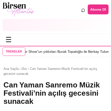
⌕
Abone Ol
☰
w”un yıldızları Burak Topaloğlu ile Berkay Tulumbacı “Ecünni” filminde
TRENDLER
Ana Sayfa › Dizi › Can Yaman Sanremo Müzik Festivali’nin açılış
gecesini sunacak
Can Yaman Sanremo Müzik
Festivali’nin açılış gecesini
sunacak