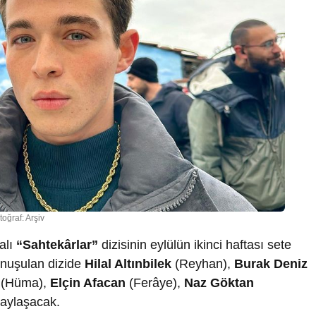
toğraf: Arşiv
alı
“Sahtekârlar”
dizisinin eylülün ikinci haftası sete
onuşulan dizide
Hilal Altınbilek
(Reyhan),
Burak Deniz
(Hüma),
Elçin Afacan
(Ferâye),
Naz Göktan
paylaşacak.