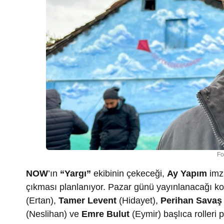
Fo
NOW
’ın
“Yargı”
ekibinin çekeceği,
Ay Yapım
imz
çıkması planlanıyor. Pazar günü yayınlanacağı k
(Ertan),
Tamer Levent
(Hidayet),
Perihan Savaş
(Neslihan) ve
Emre Bulut
(Eymir) başlıca rolleri 