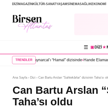
DİZİ
MAGAZİN
KÜLTÜR-SANAT
YAŞAM
SİNEMA
SAĞLIK
EKONOMİ
☰
▣
DİZİ
★
ktay Kaynarcal’ı “Hamal” dizisinde
•
Hande Elaman, “Tutsak Sev
TRENDLER
Ana Sayfa › Dizi › Can Bartu Arslan “Sahtekârlar” dizisinin Taha’sı o
Can Bartu Arslan “
Taha’sı oldu