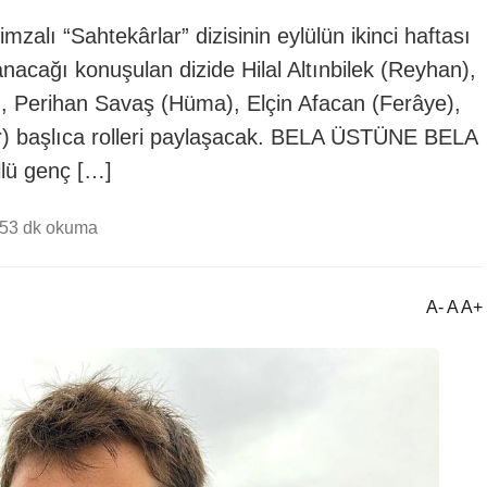
zalı “Sahtekârlar” dizisinin eylülün ikinci haftası
nacağı konuşulan dizide Hilal Altınbilek (Reyhan),
), Perihan Savaş (Hüma), Elçin Afacan (Ferâye),
r) başlıca rolleri paylaşacak. BELA ÜSTÜNE BELA
lü genç […]
35
3 dk okuma
A- A A+