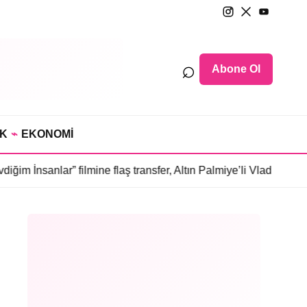
⌕
Abone Ol
IK
⌁
EKONOMİ
” filmine flaş transfer, Altın Palmiye’li Vlad Ivanov kadroda
•
3 b