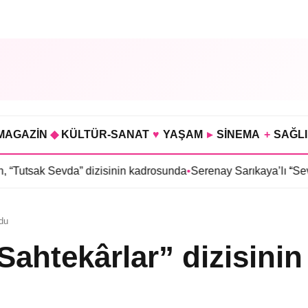
MAGAZİN
◆
KÜLTÜR-SANAT
♥
YAŞAM
▸
SİNEMA
+
SAĞL
da” dizisinin kadrosunda
•
Serenay Sarıkaya’lı “Sevdiğim İnsanlar
ldu
Sahtekârlar” dizisinin