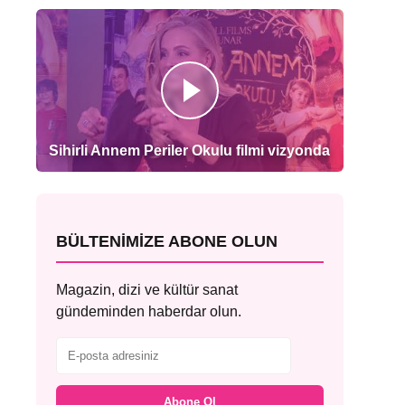
Sihirli Annem Periler Okulu filmi vizyonda
BÜLTENIMIZE ABONE OLUN
Magazin, dizi ve kültür sanat
gündeminden haberdar olun.
Abone Ol