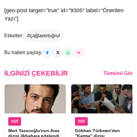
[geo-post target=”true” id=”9305″ label=”Önerilen
Yazı”]
Etiketler:
#çağlarertuğrul
Bu haberi paylaş:
İLGINIZI ÇEKEBILIR
Tümünü Gör
DIZI
DIZI
Mert Yazıcıoğlu'nun Aras
Gökhan Türkmen'den
dizisi ilkbahara ertelendi
"Karma" dizisi