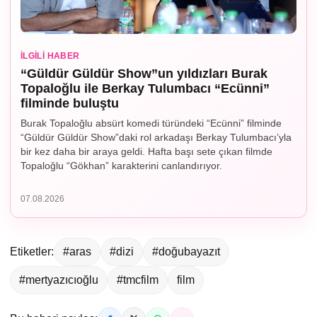
İLGILI HABER
“Güldür Güldür Show”un yıldızları Burak
Topaloğlu ile Berkay Tulumbacı “Ecünni”
filminde buluştu
Burak Topaloğlu absürt komedi türündeki “Ecünni” filminde
“Güldür Güldür Show”daki rol arkadaşı Berkay Tulumbacı’yla
bir kez daha bir araya geldi. Hafta başı sete çıkan filmde
Topaloğlu “Gökhan” karakterini canlandırıyor.
07.08.2026
Etiketler:
#aras
#dizi
#doğubayazıt
#mertyazıcıoğlu
#tmcfilm
film