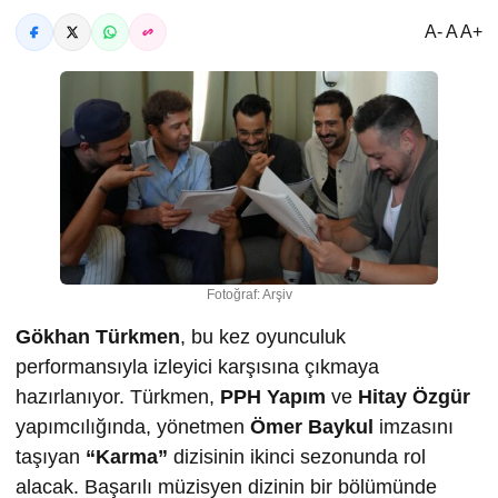
A- A A+
Fotoğraf: Arşiv
Gökhan Türkmen
, bu kez oyunculuk
performansıyla izleyici karşısına çıkmaya
hazırlanıyor. Türkmen,
PPH Yapım
ve
Hitay Özgür
yapımcılığında, yönetmen
Ömer Baykul
imzasını
taşıyan
“Karma”
dizisinin ikinci sezonunda rol
alacak. Başarılı müzisyen dizinin bir bölümünde