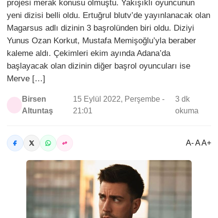
projesi merak konusu olmuştu. Yakışıklı oyuncunun
yeni dizisi belli oldu. Ertuğrul blutv’de yayınlanacak olan
Magarsus adlı dizinin 3 başrolünden biri oldu. Diziyi
Yunus Ozan Korkut, Mustafa Memişoğlu’yla beraber
kaleme aldı. Çekimleri ekim ayında Adana’da
başlayacak olan dizinin diğer başrol oyuncuları ise
Merve […]
Birsen
15 Eylül 2022, Perşembe -
3 dk
Altuntaş
21:01
okuma
A- A A+