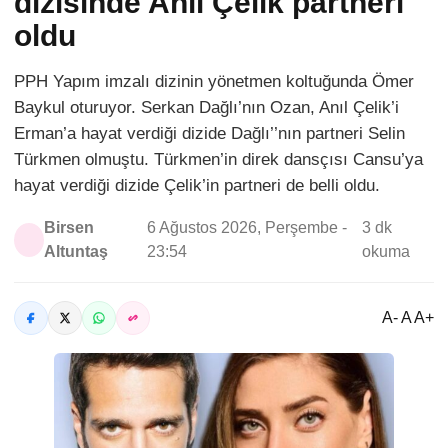
dizisinde Anıl Çelik partneri
oldu
PPH Yapım imzalı dizinin yönetmen koltuğunda Ömer
Baykul oturuyor. Serkan Dağlı’nın Ozan, Anıl Çelik’i
Erman’a hayat verdiği dizide Dağlı’’nın partneri Selin
Türkmen olmuştu. Türkmen’in direk dansçısı Cansu’ya
hayat verdiği dizide Çelik’in partneri de belli oldu.
Birsen
6 Ağustos 2026, Perşembe -
3 dk
Altuntaş
23:54
okuma
A- A A+