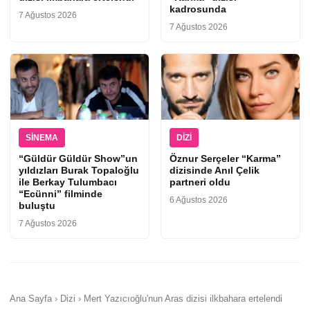
kadrosunda
7 Ağustos 2026
7 Ağustos 2026
SINEMA
DIZI
“Güldür Güldür Show”un
Öznur Serçeler “Karma”
yıldızları Burak Topaloğlu
dizisinde Anıl Çelik
ile Berkay Tulumbacı
partneri oldu
“Ecünni” filminde
6 Ağustos 2026
buluştu
7 Ağustos 2026
Ana Sayfa › Dizi › Mert Yazıcıoğlu'nun Aras dizisi ilkbahara ertelendi