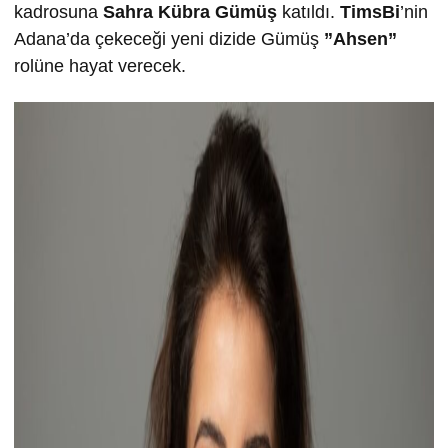
kadrosuna
Sahra Kübra Gümüş
katıldı.
TimsBi
’nin
Adana’da çekeceği yeni dizide Gümüş
”Ahsen”
rolüne hayat verecek.