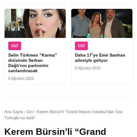
DIZI
DIZI
Selin Türkmen “Karma”
Daha 17’ye Emir Sarıhan
dizisinde Serkan
ailesiyle geliyor
Dağlı’nın partnerini
5 Ağustos 2026
canlandıracak
6 Ağustos 2026
Ana Sayfa › Dizi › Kerem Bürsin’li “Grand Maison İstanbul”dan Sıla
Türkoğlu’na teklif
Kerem Bürsin’li “Grand