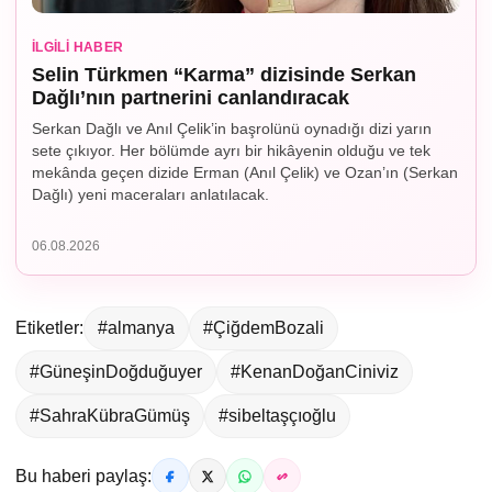
İLGILI HABER
Selin Türkmen “Karma” dizisinde Serkan
Dağlı’nın partnerini canlandıracak
Serkan Dağlı ve Anıl Çelik’in başrolünü oynadığı dizi yarın
sete çıkıyor. Her bölümde ayrı bir hikâyenin olduğu ve tek
mekânda geçen dizide Erman (Anıl Çelik) ve Ozan’ın (Serkan
Dağlı) yeni maceraları anlatılacak.
06.08.2026
Etiketler:
#almanya
#ÇiğdemBozali
#GüneşinDoğduğuyer
#KenanDoğanCiniviz
#SahraKübraGümüş
#sibeltaşçıoğlu
Bu haberi paylaş: