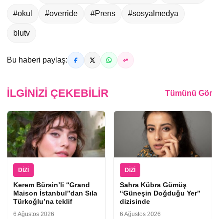
#okul
#override
#Prens
#sosyalmedya
blutv
Bu haberi paylaş:
İLGINIZI ÇEKEBILIR
Tümünü Gör
DIZI
DIZI
Kerem Bürsin’li “Grand
Sahra Kübra Gümüş
Maison İstanbul”dan Sıla
“Güneşin Doğduğu Yer”
Türkoğlu’na teklif
dizisinde
6 Ağustos 2026
6 Ağustos 2026