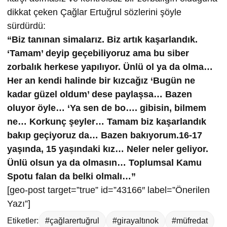
dikkat çeken Çağlar Ertuğrul sözlerini şöyle
sürdürdü:
“Biz tanınan simalarız. Biz artık kaşarlandık.
‘Tamam’ deyip geçebiliyoruz ama bu siber
zorbalık herkese yapılıyor. Ünlü ol ya da olma…
Her an kendi halinde bir kızcağız ‘Bugün ne
kadar güzel oldum’ dese paylaşsa… Bazen
oluyor öyle… ‘Ya sen de bo…. gibisin, bilmem
ne… Korkunç şeyler… Tamam biz kaşarlandık
bakıp geçiyoruz da… Bazen bakıyorum.16-17
yaşında, 15 yaşındaki kız… Neler neler geliyor.
Ünlü olsun ya da olmasın… Toplumsal Kamu
Spotu falan da belki olmalı…”
[geo-post target=”true” id=”43166″ label=”Önerilen
Yazı”]
Etiketler:
#çağlarertuğrul
#girayaltınok
#müfredat