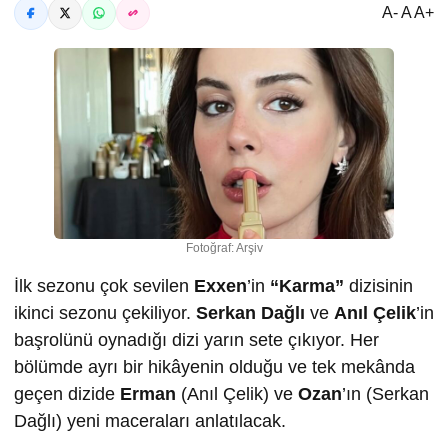
A- A A+
Fotoğraf: Arşiv
İlk sezonu çok sevilen
Exxen
’in
“Karma”
dizisinin
ikinci sezonu çekiliyor.
Serkan Dağlı
ve
Anıl Çelik
’in
başrolünü oynadığı dizi yarın sete çıkıyor. Her
bölümde ayrı bir hikâyenin olduğu ve tek mekânda
geçen dizide
Erman
(Anıl Çelik) ve
Ozan
’ın (Serkan
Dağlı) yeni maceraları anlatılacak.