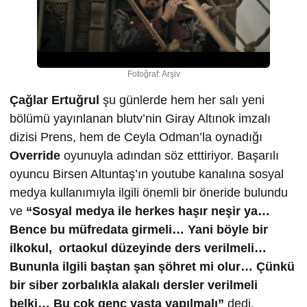
Fotoğraf: Arşiv
Çağlar Ertuğrul
şu günlerde hem her salı yeni
bölümü yayınlanan blutv’nin Giray Altınok imzalı
dizisi Prens, hem de Ceyla Odman’la oynadığı
Override
oyunuyla adından söz etttiriyor. Başarılı
oyuncu Birsen Altuntaş’ın youtube kanalına sosyal
medya kullanımıyla ilgili önemli bir öneride bulundu
ve
“Sosyal medya ile herkes haşır neşir ya…
Bence bu müfredata girmeli… Yani böyle bir
ilkokul, ortaokul düzeyinde ders verilmeli…
Bununla ilgili baştan şan şöhret mi olur… Çünkü
bir siber zorbalıkla alakalı dersler verilmeli
belki… Bu çok genç yaşta yapılmalı”
dedi.