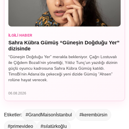
İLGILI HABER
Sahra Kübra Gümüş “Güneşin Doğduğu Yer”
dizisinde
“Güneşin Doğduğu Yer” merakla bekleniyor. Çağrı Lostuvalı
ile Çiğdem Bozali’nin yönettiği, Yıldız Tunç’un yazdığı dizinin
güçlü oyuncu kadrosuna Sahra Kübra Gümüş katıldı.
TimsBi’nin Adana’da çekeceği yeni dizide Gümüş ”Ahsen”
rolüne hayat verecek.
06.08.2026
Etiketler:
#GrandMaisonİstanbul
#kerembürsin
#primevideo
#sılatürkoğlu