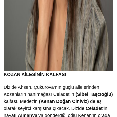
KOZAN AİLESİNİN KALFASI
Dizide Ahsen, Çukurova’nın güçlü ailelerinden
Kozanların hanımağası Celadet’in
(Sibel Taşçıoğlu)
kalfası, Medet’in
(Kenan Doğan Ciniviz)
de eşi
olarak seyirci karşısına çıkacak. Dizide
Celadet
’in
hayatı
Almanya
’ya gönderdiği oğlu Kenan’ın orada