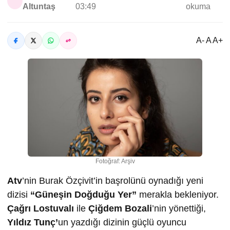
Altuntaş
03:49
okuma
A- A A+
Fotoğraf: Arşiv
Atv
’nin Burak Özçivit’in başrolünü oynadığı yeni
dizisi
“Güneşin Doğduğu Yer”
merakla bekleniyor.
Çağrı Lostuvalı
ile
Çiğdem Bozali
’nin yönettiği,
Yıldız Tunç’
un yazdığı dizinin güçlü oyuncu