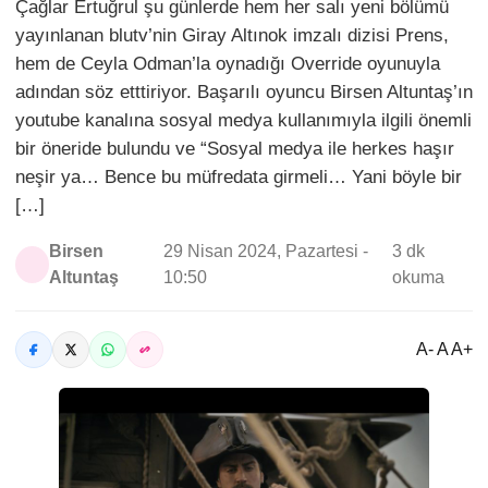
Çağlar Ertuğrul şu günlerde hem her salı yeni bölümü
yayınlanan blutv’nin Giray Altınok imzalı dizisi Prens,
hem de Ceyla Odman’la oynadığı Override oyunuyla
adından söz etttiriyor. Başarılı oyuncu Birsen Altuntaş’ın
youtube kanalına sosyal medya kullanımıyla ilgili önemli
bir öneride bulundu ve “Sosyal medya ile herkes haşır
neşir ya… Bence bu müfredata girmeli… Yani böyle bir
[…]
Birsen
29 Nisan 2024, Pazartesi -
3 dk
Altuntaş
10:50
okuma
A- A A+