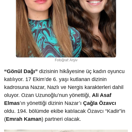
Fotoğraf: Arşiv
“Gönül Dağı”
dizisinin hikâyesine üç kadın oyuncu
katılıyor. 17 Ekim’de 6. yaşı kutlanan dizinin
kadrosuna Nazar, Nazlı ve Nergis karakterleri dahil
oluyor. Ozan Uzunoğlu’nun yönettiği,
Ali Asaf
Elmas
’ın yönettiği dizinin Nazar’ı
Çağla Özavcı
oldu. 194. bölümde ekibe katılacak Özavcı “Kadir”in
(
Emrah Kaman
) partneri olacak.