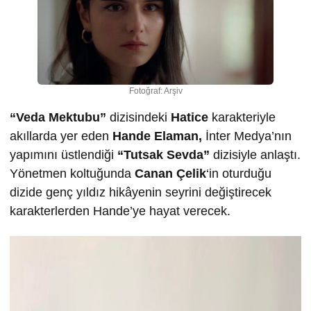
Fotoğraf: Arşiv
“Veda Mektubu”
dizisindeki
Hatice
karakteriyle
akıllarda yer eden
Hande Elaman,
İnter Medya’nın
yapımını üstlendiği
“Tutsak Sevda”
dizisiyle anlaştı.
Yönetmen koltuğunda
Canan Çelik
‘in oturduğu
dizide genç yıldız hikâyenin seyrini değiştirecek
karakterlerden Hande’ye hayat verecek.