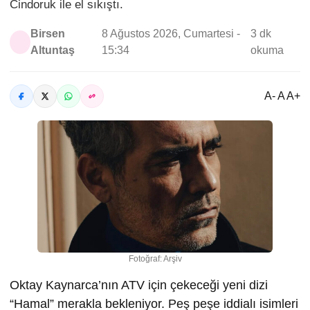
Cindoruk ile el sıkıştı.
Birsen
8 Ağustos 2026, Cumartesi -
3 dk
Altuntaş
15:34
okuma
A- A A+
Fotoğraf: Arşiv
Oktay Kaynarca’nın ATV için çekeceği yeni dizi
“Hamal” merakla bekleniyor. Peş peşe iddialı isimleri