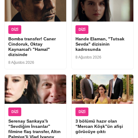
DIZI
DIZI
Bomba transfer! Caner
Hande Elaman, "Tutsak
Cindoruk, Oktay
Sevda" dizisinin
Kaynarcal'ı "Hamal"
kadrosunda
dizisinde
8 Ağustos 2026
8 Ağustos 2026
DIZI
DIZI
Serenay Sarıkaya’lı
3 bölümü hazır olan
“Sevdiğim İnsanlar”
“Mercan Köşk”ün afişi
filmine flaş transfer, Altın
görücüye çıktı
Palmiye’li Vlad Ivanov