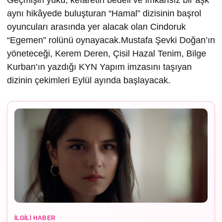
Geçmişin yükü, kefaretin bedeli ve imkânsız bir aşk
aynı hikâyede buluşturan “Hamal” dizisinin başrol
oyuncuları arasında yer alacak olan Cindoruk
“Egemen” rolünü oynayacak.Mustafa Şevki Doğan’ın
yöneteceği, Kerem Deren, Çisil Hazal Tenim, Bilge
Kurban’ın yazdığı KYN Yapım imzasını taşıyan
dizinin çekimleri Eylül ayında başlayacak.
İLGILI HABER