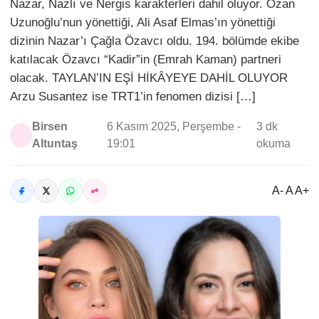
Nazar, Nazlı ve Nergis karakterleri dahil oluyor. Ozan
Uzunoğlu’nun yönettiği, Ali Asaf Elmas’ın yönettiği
dizinin Nazar’ı Çağla Özavcı oldu. 194. bölümde ekibe
katılacak Özavcı “Kadir”in (Emrah Kaman) partneri
olacak. TAYLAN’IN EŞİ HİKÂYEYE DAHİL OLUYOR
Arzu Susantez ise TRT1’in fenomen dizisi […]
Birsen
6 Kasım 2025, Perşembe -
3 dk
Altuntaş
19:01
okuma
A- A A+