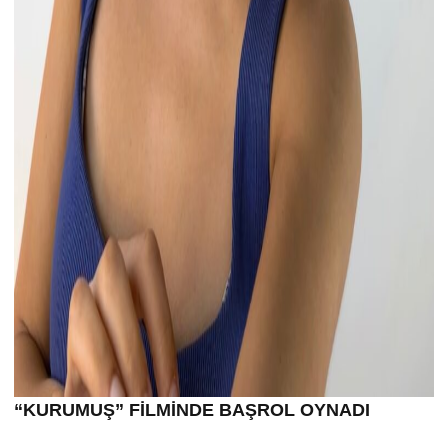
“KURUMU
Ş” FİLMİND
E BA
ŞROL OYNADI