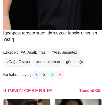
[geo-post target=”true” id=”66268″ label=”Önerilen
Yazı”]
Etiketler:
#AliAsafElmas
#ArzuSusantez
#ÇağlaÖzavcı
#emrahkaman
gönüldağı
Bu haberi paylaş:
İLGINIZI ÇEKEBILIR
Tümünü Gör