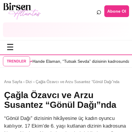
⌕
Abone Ol
☰
•
 Elaman, “Tutsak Sevda” dizisinin kadrosunda
Serenay Sarıkaya’lı “Se
TRENDLER
Ana Sayfa › Dizi › Çağla Özavcı ve Arzu Susantez “Gönül Dağı”nda
Çağla Özavcı ve Arzu
Susantez “Gönül Dağı”nda
“Gönül Dağı” dizisinin hikâyesine üç kadın oyuncu
katılıyor. 17 Ekim’de 6. yaşı kutlanan dizinin kadrosuna