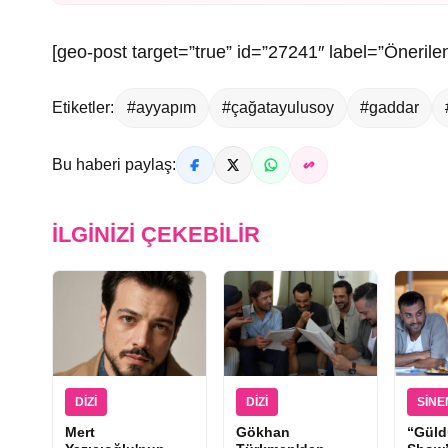
[geo-post target=”true” id=”27241″ label=”Önerilen
Etiketler:
#ayyapım
#çağatayulusoy
#gaddar
Bu haberi paylaş:
İLGINIZI ÇEKEBILIR
DIZI
DIZI
SIN
Mert
Gökhan
“Güld