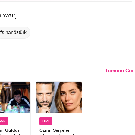
 Yazı”]
#sinanöztürk
Tümünü Gör
EMA
DIZI
ür Güldür
Öznur Serçeler