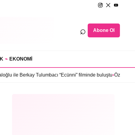
⌕
Abone Ol
IK
⌁
EKONOMİ
erkay Tulumbacı “Ecünni” filminde buluştu
•
Öznur Serçeler “Karma