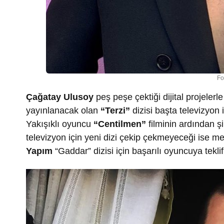
Fo
Çağatay Ulusoy
peş peşe çektiği dijital projel
yayınlanacak olan
“Terzi”
dizisi başta televizyon
Yakışıklı oyuncu
“Centilmen”
filminin ardından ş
televizyon için yeni dizi çekip çekmeyeceği ise m
Yapım
“Gaddar” dizisi için başarılı oyuncuya tekli