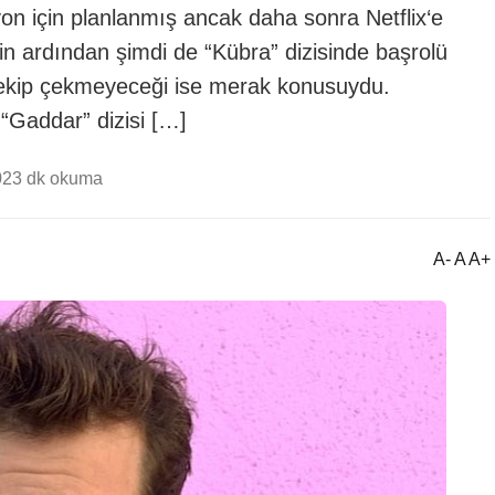
zyon için planlanmış ancak daha sonra Netflix‘e
nin ardından şimdi de “Kübra” dizisinde başrolü
i çekip çekmeyeceği ise merak konusuydu.
 “Gaddar” dizisi […]
02
3 dk okuma
A- A A+