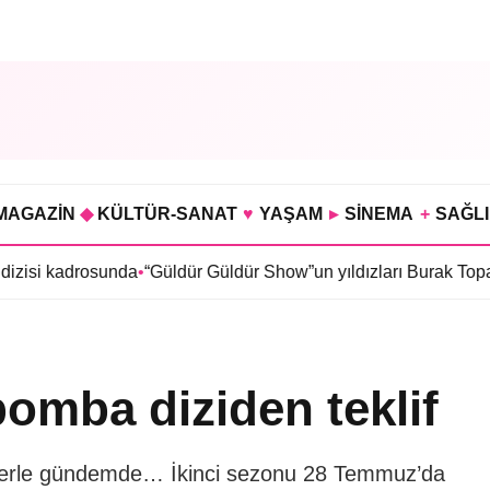
MAGAZİN
◆
KÜLTÜR-SANAT
♥
YAŞAM
▸
SİNEMA
+
SAĞL
osunda
•
“Güldür Güldür Show”un yıldızları Burak Topaloğlu ile B
omba diziden teklif
ojelerle gündemde… İkinci sezonu 28 Temmuz’da