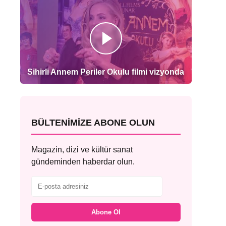
Sihirli Annem Periler Okulu filmi vizyonda
BÜLTENIMIZE ABONE OLUN
Magazin, dizi ve kültür sanat
gündeminden haberdar olun.
Abone Ol