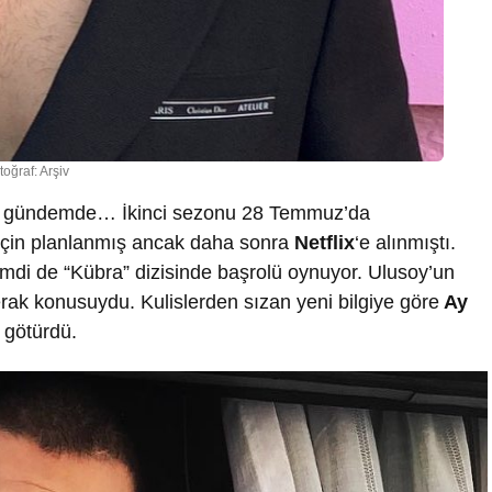
toğraf: Arşiv
erle gündemde… İkinci sezonu 28 Temmuz’da
 için planlanmış ancak daha sonra
Netflix
‘e alınmıştı.
imdi de “Kübra” dizisinde başrolü oynuyor. Ulusoy’un
erak konusuydu. Kulislerden sızan yeni bilgiye göre
Ay
f götürdü.