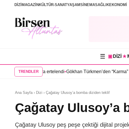
DİZİ
MAGAZİN
KÜLTÜR-SANAT
YAŞAM
SİNEMA
SAĞLIK
EKONOMİ
☰
▣
DİZİ
★
i ilkbahara ertelendi
•
Gökhan Türkmen’den “Karma” dizisi kadr
TRENDLER
Ana Sayfa › Dizi › Çağatay Ulusoy’a bomba diziden teklif
Çağatay Ulusoy’a b
Çağatay Ulusoy peş peşe çektiği dijital pr