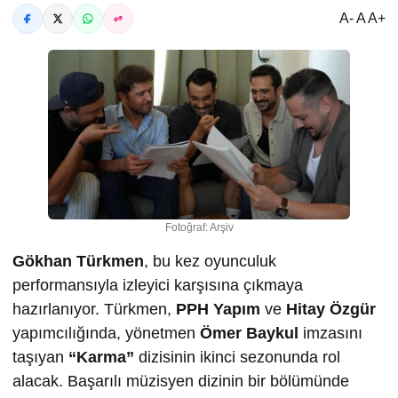
A- A A+
Fotoğraf: Arşiv
Gökhan Türkmen
, bu kez oyunculuk
performansıyla izleyici karşısına çıkmaya
hazırlanıyor. Türkmen,
PPH Yapım
ve
Hitay Özgür
yapımcılığında, yönetmen
Ömer Baykul
imzasını
taşıyan
“Karma”
dizisinin ikinci sezonunda rol
alacak. Başarılı müzisyen dizinin bir bölümünde