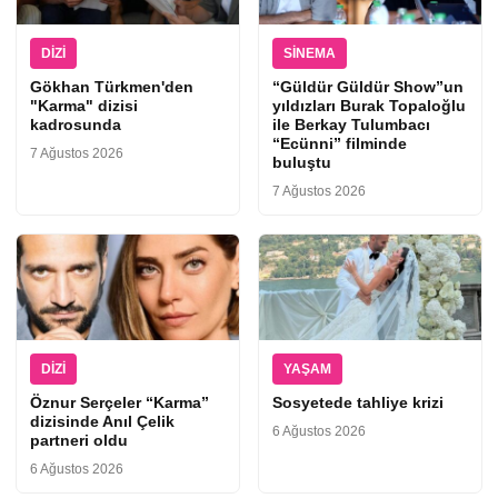
DIZI
SINEMA
Gökhan Türkmen'den
“Güldür Güldür Show”un
"Karma" dizisi
yıldızları Burak Topaloğlu
kadrosunda
ile Berkay Tulumbacı
“Ecünni” filminde
7 Ağustos 2026
buluştu
7 Ağustos 2026
DIZI
YAŞAM
Öznur Serçeler “Karma”
Sosyetede tahliye krizi
dizisinde Anıl Çelik
6 Ağustos 2026
partneri oldu
6 Ağustos 2026