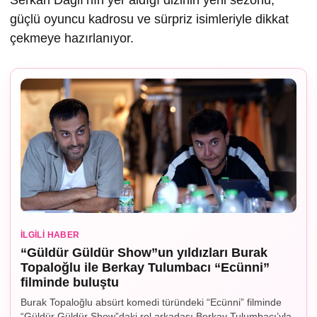
Serkan Dağlı’nın yer aldığı dizinin yeni sezonu,
güçlü oyuncu kadrosu ve sürpriz isimleriyle dikkat
çekmeye hazırlanıyor.
İLGILI HABER
“Güldür Güldür Show”un yıldızları Burak
Topaloğlu ile Berkay Tulumbacı “Ecünni”
filminde buluştu
Burak Topaloğlu absürt komedi türündeki “Ecünni” filminde
“Güldür Güldür Show”daki rol arkadaşı Berkay Tulumbacı’yla