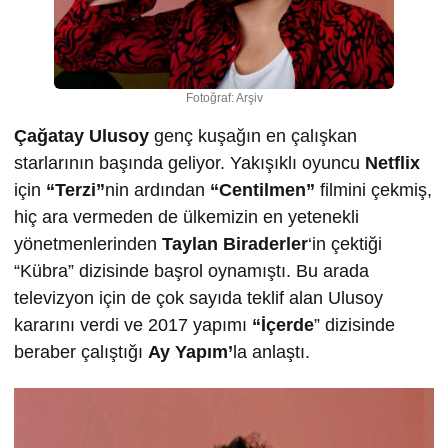
Fotoğraf: Arşiv
Çağatay Ulusoy
genç kuşağın en çalışkan
starlarının başında geliyor. Yakışıklı oyuncu
Netflix
için
“Terzi”
nin ardından
“Centilmen”
filmini çekmiş,
hiç ara vermeden de ülkemizin en yetenekli
yönetmenlerinden
Taylan Biraderler
‘in çektiği
“Kübra” dizisinde başrol oynamıştı. Bu arada
televizyon için de çok sayıda teklif alan Ulusoy
kararını verdi ve 2017 yapımı
“İçerde
” dizisinde
beraber çalıştığı
Ay Yapım’
la anlaştı.