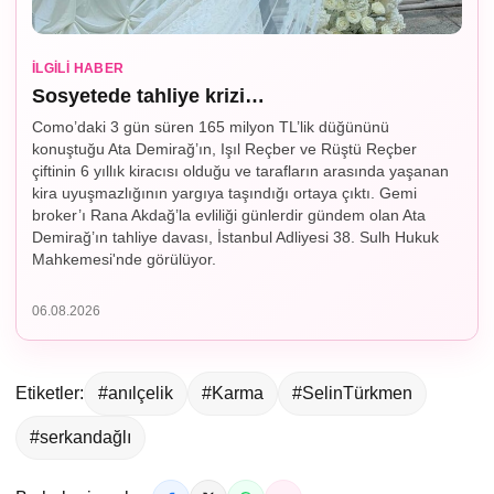
İLGILI HABER
Sosyetede tahliye krizi…
Como’daki 3 gün süren 165 milyon TL’lik düğününü
konuştuğu Ata Demirağ’ın, Işıl Reçber ve Rüştü Reçber
çiftinin 6 yıllık kiracısı olduğu ve tarafların arasında yaşanan
kira uyuşmazlığının yargıya taşındığı ortaya çıktı. Gemi
broker’ı Rana Akdağ’la evliliği günlerdir gündem olan Ata
Demirağ’ın tahliye davası, İstanbul Adliyesi 38. Sulh Hukuk
Mahkemesi'nde görülüyor.
06.08.2026
Etiketler:
#anılçelik
#Karma
#SelinTürkmen
#serkandağlı