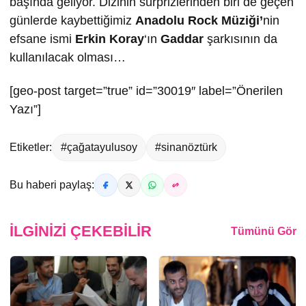
başında geliyor. Dizinin sürprizlerinden biri de geçen
günlerde kaybettiğimiz
Anadolu Rock Müziği’
nin
efsane ismi
Erkin Koray
‘ın
Gaddar
şarkısının da
kullanılacak olması…
[geo-post target=”true” id=”30019″ label=”Önerilen
Yazı”]
Etiketler:
#çağatayulusoy
#sinanöztürk
Bu haberi paylaş:
İLGINIZI ÇEKEBILIR
Tümünü Gör