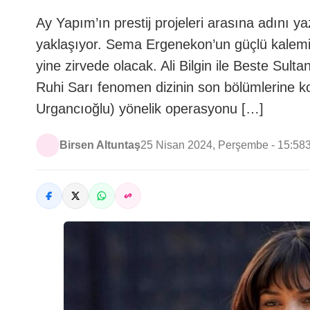
Ay Yapım’ın prestij projeleri arasına adını y
yaklaşıyor. Sema Ergenekon’un güçlü kalem
yine zirvede olacak. Ali Bilgin ile Beste Sultan
Ruhi Sarı fenomen dizinin son bölümlerine ko
Urgancıoğlu) yönelik operasyonu […]
Birsen Altuntaş
25 Nisan 2024, Perşembe - 15:58