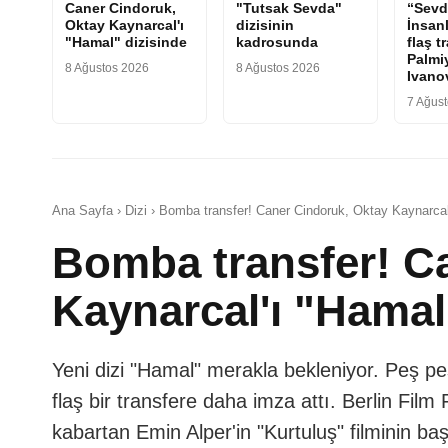
Caner Cindoruk,
"Tutsak Sevda"
“Sevd
Oktay Kaynarcal'ı
dizisinin
İnsanl
"Hamal" dizisinde
kadrosunda
flaş t
Palmiy
8 Ağustos 2026
8 Ağustos 2026
Ivano
7 Ağus
Ana Sayfa › Dizi › Bomba transfer! Caner Cindoruk, Oktay Kaynarcal
Bomba transfer! C
Kaynarcal'ı "Hamal
Yeni dizi "Hamal" merakla bekleniyor. Peş pe
flaş bir transfere daha imza attı. Berlin Fi
kabartan Emin Alper'in "Kurtuluş" filminin ba