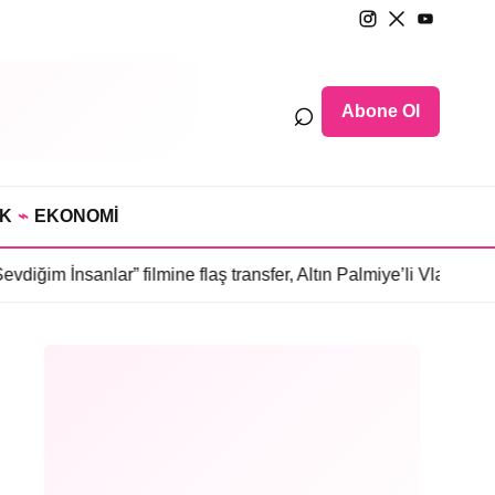
⌕
Abone Ol
IK
⌁
EKONOMİ
nlar” filmine flaş transfer, Altın Palmiye’li Vlad Ivanov kadroda