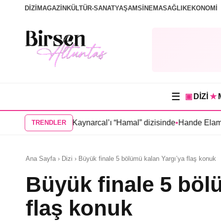
DİZİ
MAGAZİN
KÜLTÜR-SANAT
YAŞAM
SİNEMA
SAĞLIK
EKONOMİ
☰
▣
DİZİ
★
k, Oktay Kaynarcal’ı “Hamal” dizisinde
•
Hande Elaman, “Tutsak
TRENDLER
Ana Sayfa › Dizi › Büyük finale 5 bölümü kalan Yargı’ya flaş konuk
Büyük finale 5 böl
flaş konuk