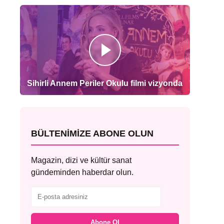
Sihirli Annem Periler Okulu filmi vizyonda
BÜLTENIMIZE ABONE OLUN
Magazin, dizi ve kültür sanat
gündeminden haberdar olun.
Abone Ol