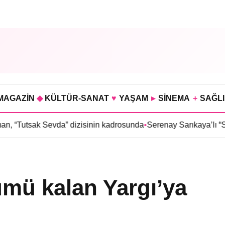
MAGAZİN
◆
KÜLTÜR-SANAT
♥
YAŞAM
▸
SİNEMA
+
SAĞL
 Sevda” dizisinin kadrosunda
•
Serenay Sarıkaya’lı “Sevdiğim İnsa
ümü kalan Yargı’ya