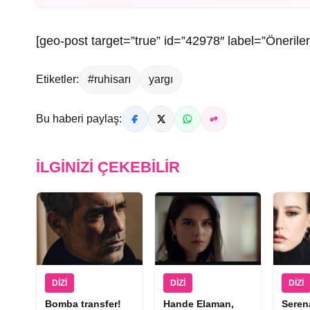
[geo-post target=”true” id=”42978″ label=”Önerilen
Etiketler:
#ruhisarı
yargı
Bu haberi paylaş:
İLGINIZI ÇEKEBILIR
DIZI
DIZI
DIZI
Bomba transfer!
Hande Elaman,
Seren