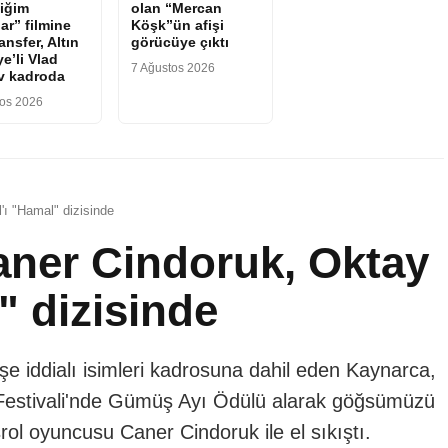
iğim
olan “Mercan
ar” filmine
Köşk”ün afişi
ransfer, Altın
görücüye çıktı
e’li Vlad
7 Ağustos 2026
v kadroda
tos 2026
'ı "Hamal" dizisinde
aner Cindoruk, Oktay
" dizisinde
şe iddialı isimleri kadrosuna dahil eden Kaynarca,
lm Festivali'nde Gümüş Ayı Ödülü alarak göğsümüzü
şrol oyuncusu Caner Cindoruk ile el sıkıştı.