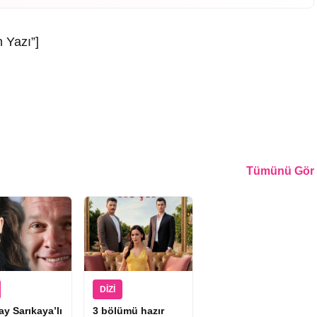
 Yazı”]
Tümünü Gör
DIZI
ay Sarıkaya’lı
3 bölümü hazır