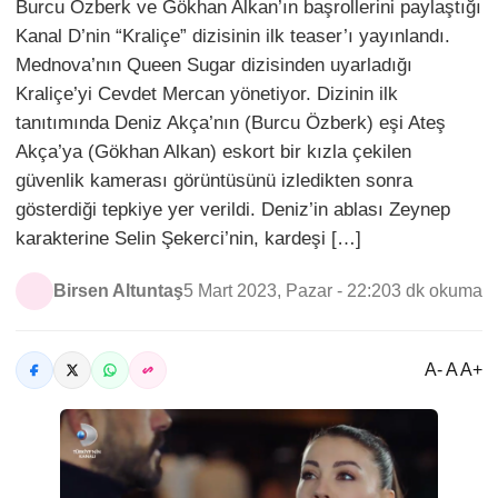
Burcu Özberk ve Gökhan Alkan’ın başrollerini paylaştığı
Kanal D’nin “Kraliçe” dizisinin ilk teaser’ı yayınlandı.
Mednova’nın Queen Sugar dizisinden uyarladığı
Kraliçe’yi Cevdet Mercan yönetiyor. Dizinin ilk
tanıtımında Deniz Akça’nın (Burcu Özberk) eşi Ateş
Akça’ya (Gökhan Alkan) eskort bir kızla çekilen
güvenlik kamerası görüntüsünü izledikten sonra
gösterdiği tepkiye yer verildi. Deniz’in ablası Zeynep
karakterine Selin Şekerci’nin, kardeşi […]
Birsen Altuntaş
5 Mart 2023, Pazar - 22:20
3 dk okuma
A- A A+