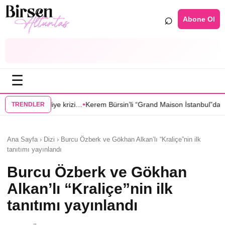
⌕
Abone Ol
☰
•
•
…
Kerem Bürsin’li “Grand Maison İstanbul”dan Sıla Türkoğlu’na teklif
Sa
TRENDLER
Ana Sayfa › Dizi › Burcu Özberk ve Gökhan Alkan’lı “Kraliçe”nin ilk
tanıtımı yayınlandı
Burcu Özberk ve Gökhan
Alkan’lı “Kraliçe”nin ilk
tanıtımı yayınlandı