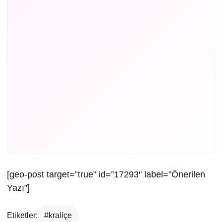
[geo-post target=”true” id=”17293″ label=”Önerilen
Yazı”]
Etiketler:
#kraliçe