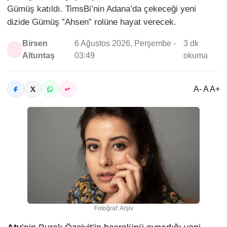
Gümüş katıldı. TimsBi’nin Adana’da çekeceği yeni
dizide Gümüş ”Ahsen” rolüne hayat verecek.
Birsen
6 Ağustos 2026, Perşembe -
3 dk
Altuntaş
03:49
okuma
A- A A+
Fotoğraf: Arşiv