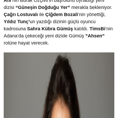
Atv
’nin Burak Özçivit’in başrolünü oynadığı yeni
dizisi
“Güneşin Doğduğu Yer”
merakla bekleniyor.
Çağrı Lostuvalı
ile
Çiğdem Bozali
’nin yönettiği,
Yıldız Tunç’
un yazdığı dizinin güçlü oyuncu
kadrosuna
Sahra Kübra Gümüş
katıldı.
TimsBi
’nin
Adana’da çekeceği yeni dizide Gümüş
”Ahsen”
rolüne hayat verecek.