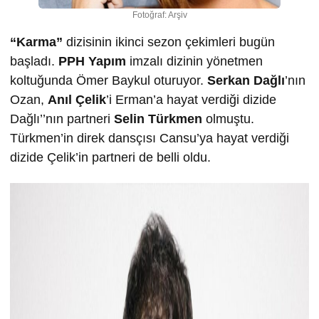
Fotoğraf: Arşiv
“Karma”
dizisinin ikinci sezon çekimleri bugün
başladı.
PPH Yapım
imzalı dizinin yönetmen
koltuğunda Ömer Baykul oturuyor.
Serkan Dağlı
’nın
Ozan,
Anıl Çelik
’i Erman’a hayat verdiği dizide
Dağlı’’nın partneri
Selin Türkmen
olmuştu.
Türkmen’in direk dansçısı Cansu’ya hayat verdiği
dizide Çelik’in partneri de belli oldu.