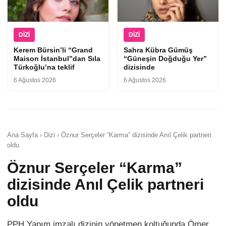
DIZI
DIZI
Kerem Bürsin’li “Grand
Sahra Kübra Gümüş
Maison İstanbul”dan Sıla
“Güneşin Doğduğu Yer”
Türkoğlu’na teklif
dizisinde
6 Ağustos 2026
6 Ağustos 2026
Ana Sayfa › Dizi › Öznur Serçeler “Karma” dizisinde Anıl Çelik partneri
oldu
Öznur Serçeler “Karma”
dizisinde Anıl Çelik partneri
oldu
PPH Yapım imzalı dizinin yönetmen koltuğunda Ömer