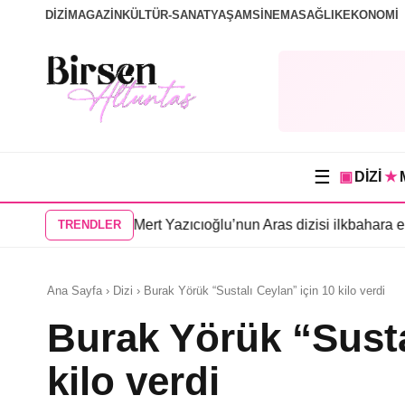
DİZİ
MAGAZİN
KÜLTÜR-SANAT
YAŞAM
SİNEMA
SAĞLIK
EKONOMİ
☰
▣
DİZİ
★
i yayınlandı
•
Mert Yazıcıoğlu’nun Aras dizisi ilkbahara ertelendi
•
TRENDLER
Ana Sayfa › Dizi › Burak Yörük “Sustalı Ceylan” için 10 kilo verdi
Burak Yörük “Susta
kilo verdi