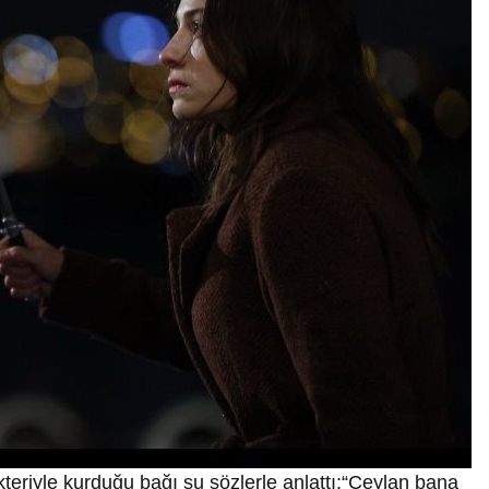
riyle kurduğu bağı şu sözlerle anlattı:“Ceylan bana