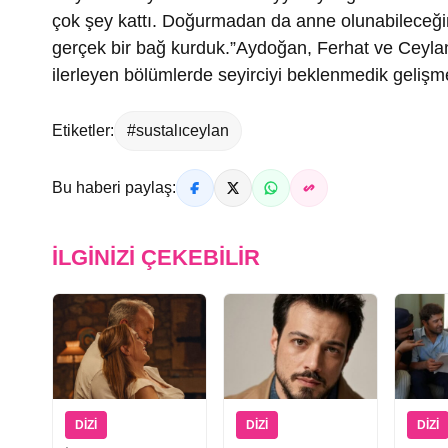
çok şey kattı. Doğurmadan da anne olunabileceğ
gerçek bir bağ kurduk.”Aydoğan, Ferhat ve Ceylan’ı
ilerleyen bölümlerde seyirciyi beklenmedik gelişmel
Etiketler:
#sustalıceylan
Bu haberi paylaş:
İLGINIZI ÇEKEBILIR
DIZI
DIZI
DIZI