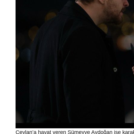
Ceylan’a hayat veren Sümeyye Aydoğan ise karakte