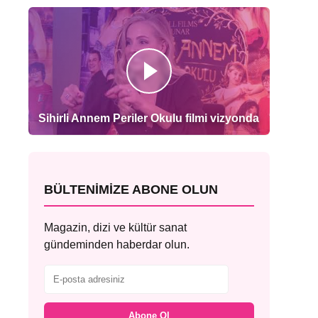
Sihirli Annem Periler Okulu filmi vizyonda
BÜLTENIMIZE ABONE OLUN
Magazin, dizi ve kültür sanat
gündeminden haberdar olun.
Abone Ol