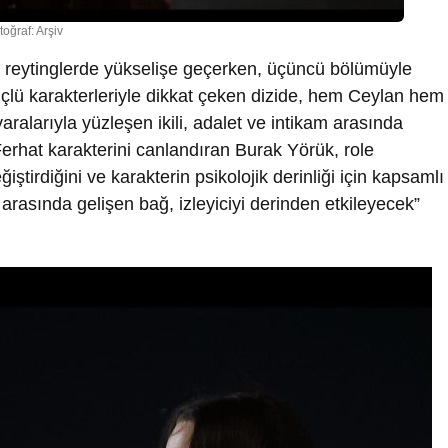
toğraf: Arşiv
e reytinglerde yükselişe geçerken, üçüncü bölümüyle
üçlü karakterleriyle dikkat çeken dizide, hem Ceylan hem
alarıyla yüzleşen ikili, adalet ve intikam arasında
Ferhat karakterini canlandıran Burak Yörük, role
iştirdiğini ve karakterin psikolojik derinliği için kapsamlı
 arasında gelişen bağ, izleyiciyi derinden etkileyecek”