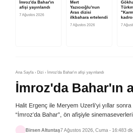
İmroz'da Bahar'ın
Mert
Gökh
afişi yayınlandı
Yazıcıoğlu'nun
Türkm
Aras dizisi
"Karm
7 Ağustos 2026
ilkbahara ertelendi
kadr
7 Ağustos 2026
7 Ağus
Ana Sayfa › Dizi › İmroz'da Bahar'ın afişi yayınlandı
İmroz'da Bahar'ın a
Halit Ergenç ile Meryem Uzerli'yi yıllar sonr
“İmroz'da Bahar”, ön afişiyle sinemaseverleri
Birsen Altuntaş
7 Ağustos 2026, Cuma - 16:48
3 d