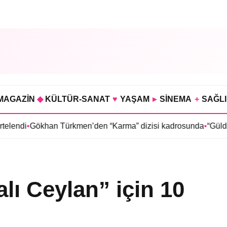
MAGAZİN
◆
KÜLTÜR-SANAT
♥
YAŞAM
▸
SİNEMA
+
SAĞL
Gökhan Türkmen’den “Karma” dizisi kadrosunda
•
“Güldür Güldür
lı Ceylan” için 10