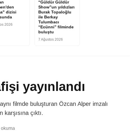
an
“Güldür Güldür
en'den
Show”un yıldızları
a" dizisi
Burak Topaloğlu
osunda
ile Berkay
Tulumbacı
tos 2026
“Ecünni” filminde
buluştu
7 Ağustos 2026
fişi yayınlandı
a aynı filmde buluşturan Özcan Alper imzalı
n karşısına çıktı.
k okuma