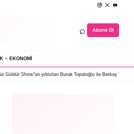
⌕
Abone Ol
IK
⌁
EKONOMİ
 Show”un yıldızları Burak Topaloğlu ile Berkay Tulumbacı “Ecün