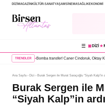
DİZİ
MAGAZİN
KÜLTÜR-SANAT
YAŞAM
SİNEMA
SAĞLIK
EKONOMİ
☰
▣
DİZİ
★
 dizisinde
•
Bomba transfer! Caner Cindoruk, Oktay Kaynarcal’ı
TRENDLER
Ana Sayfa › Dizi › Burak Sergen ile Murat Saraçoğlu “Siyah Kalp”in 
Burak Sergen ile M
“Siyah Kalp”in ard