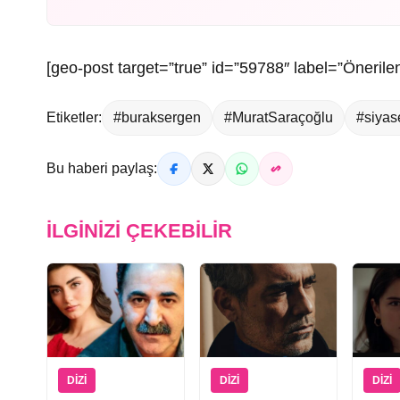
[geo-post target=”true” id=”59788″ label=”Önerilen
Etiketler:
#buraksergen
#MuratSaraçoğlu
#siya
Bu haberi paylaş:
İLGINIZI ÇEKEBILIR
DIZI
DIZI
DIZI