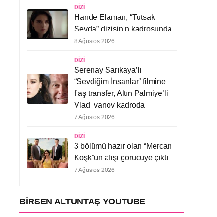
DIZI
Hande Elaman, “Tutsak
Sevda” dizisinin kadrosunda
8 Ağustos 2026
DIZI
Serenay Sarıkaya’lı
“Sevdiğim İnsanlar” filmine
flaş transfer, Altın Palmiye’li
Vlad Ivanov kadroda
7 Ağustos 2026
DIZI
3 bölümü hazır olan “Mercan
Köşk”ün afişi görücüye çıktı
7 Ağustos 2026
BIRSEN ALTUNTAŞ YOUTUBE