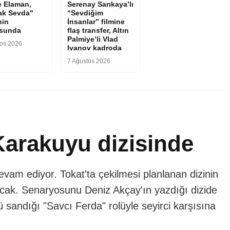
 Elaman,
Serenay Sarıkaya’lı
ak Sevda"
“Sevdiğim
nin
İnsanlar” filmine
osunda
flaş transfer, Altın
Palmiye’li Vlad
tos 2026
Ivanov kadroda
7 Ağustos 2026
arakuyu dizisinde
devam ediyor. Tokat'ta çekilmesi planlanan dizinin
ak. Senaryosunu Deniz Akçay'ın yazdığı dizide
 sandığı "Savcı Ferda" rolüyle seyirci karşısına