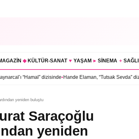
MAGAZİN
◆
KÜLTÜR-SANAT
♥
YAŞAM
▸
SİNEMA
+
SAĞL
 “Hamal” dizisinde
•
Hande Elaman, “Tutsak Sevda” dizisinin ka
ardından yeniden buluştu
urat Saraçoğlu
ından yeniden