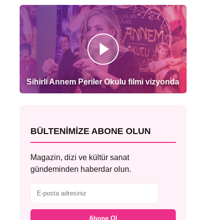
Sihirli Annem Periler Okulu filmi vizyonda
BÜLTENIMIZE ABONE OLUN
Magazin, dizi ve kültür sanat
gündeminden haberdar olun.
Abone Ol