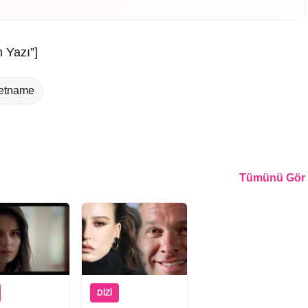
 Yazı”]
setname
Tümünü Gör
DIZI