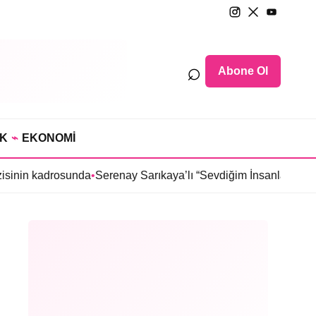
⌕
Abone Ol
IK
⌁
EKONOMİ
drosunda
•
Serenay Sarıkaya’lı “Sevdiğim İnsanlar” filmine flaş tr