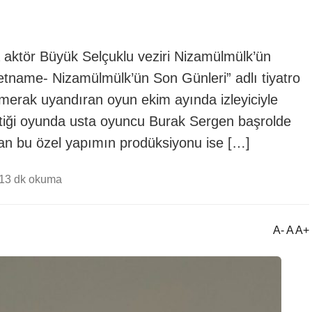
 aktör Büyük Selçuklu veziri Nizamülmülk’ün
etname- Nizamülmülk’ün Son Günleri” adlı tiyatro
merak uyandıran oyun ekim ayında izleyiciyle
tiği oyunda usta oyuncu Burak Sergen başrolde
ınan bu özel yapımın prodüksiyonu ise […]
1
3 dk okuma
A- A A+