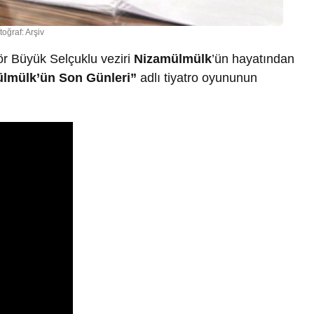
toğraf: Arşiv
ör Büyük Selçuklu veziri
Nizamülmülk
’ün hayatından
lmülk’ün Son Günleri”
adlı tiyatro oyununun