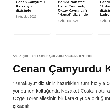
Cenan Çamyurdu
Bomba transfer!
Hande
Karakuyu
Caner Cindoruk,
"Tuts
dizisinde
Oktay Kaynarcal'ı
dizisi
"Hamal" dizisinde
kadr
8 Ağustos 2026
8 Ağustos 2026
8 Ağus
Ana Sayfa › Dizi › Cenan Çamyurdu Karakuyu dizisinde
Cenan Çamyurdu K
"Karakuyu" dizisinin hazırlıkları tüm hızıyla 
yönetmen koltuğunda Nezaket Coşkun oturac
Özge Törer ailesinin bir karakuyuda öldüğünü
çıkacak.