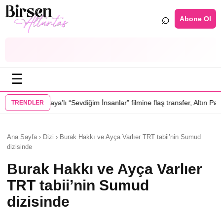
⌕
Abone Ol
☰
evdiğim İnsanlar” filmine flaş transfer, Altın Palmiye’li Vlad Ivanov kad
TRENDLER
Ana Sayfa › Dizi › Burak Hakkı ve Ayça Varlıer TRT tabii’nin Sumud
dizisinde
Burak Hakkı ve Ayça Varlıer
TRT tabii’nin Sumud
dizisinde