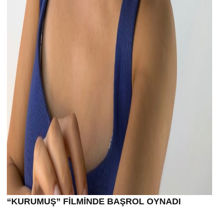
“KURUMU
Ş” FİLMİND
E BA
ŞROL OYNADI