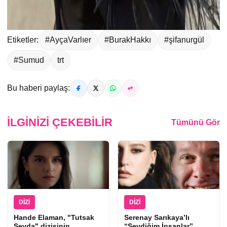
Etiketler:
#AyçaVarlıer
#BurakHakkı
#şifanurgül
#Sumud
trt
Bu haberi paylaş:
İLGINIZI ÇEKEBILIR
Tümünü Gör
DIZI
DIZI
Hande Elaman, "Tutsak
Serenay Sarıkaya’lı
Sevda" dizisinin
“Sevdiğim İnsanlar”