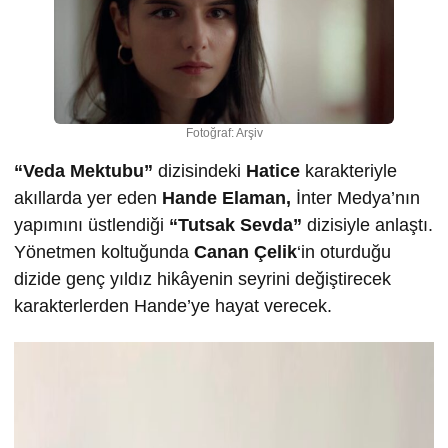
Fotoğraf: Arşiv
“Veda Mektubu”
dizisindeki
Hatice
karakteriyle
akıllarda yer eden
Hande Elaman,
İnter Medya’nın
yapımını üstlendiği
“Tutsak Sevda”
dizisiyle anlaştı.
Yönetmen koltuğunda
Canan Çelik
‘in oturduğu
dizide genç yıldız hikâyenin seyrini değiştirecek
karakterlerden Hande’ye hayat verecek.