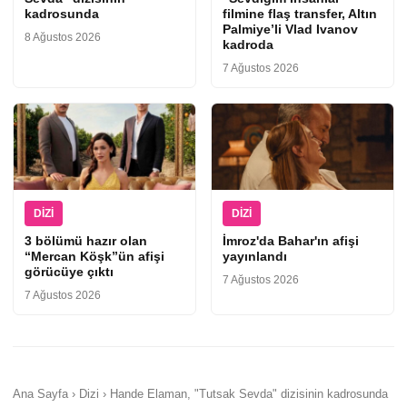
kadrosunda
filmine flaş transfer, Altın
Palmiye’li Vlad Ivanov
8 Ağustos 2026
kadroda
7 Ağustos 2026
DIZI
DIZI
3 bölümü hazır olan
İmroz'da Bahar'ın afişi
“Mercan Köşk”ün afişi
yayınlandı
görücüye çıktı
7 Ağustos 2026
7 Ağustos 2026
Ana Sayfa › Dizi › Hande Elaman, "Tutsak Sevda" dizisinin kadrosunda