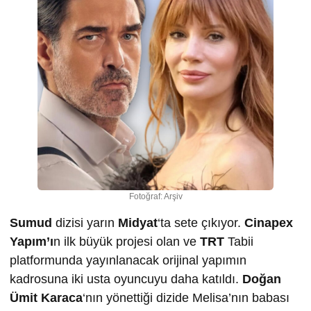
Fotoğraf: Arşiv
Sumud
dizisi yarın
Midyat
‘ta sete çıkıyor.
Cinapex
Yapım’ı
n ilk büyük projesi olan ve
TRT
Tabii
platformunda yayınlanacak orijinal yapımın
kadrosuna iki usta oyuncuyu daha katıldı.
Doğan
Ümit Karaca
‘nın yönettiği dizide Melisa’nın babası