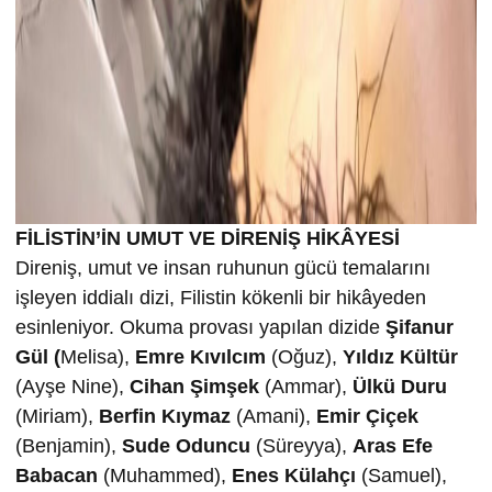
FİLİSTİN’İN UMUT VE DİRENİŞ HİKÂYESİ
Direniş, umut ve insan ruhunun gücü temalarını
işleyen iddialı dizi, Filistin kökenli bir hikâyeden
esinleniyor. Okuma provası yapılan dizide
Şifanur
Gül (
Melisa),
Emre Kıvılcım
(Oğuz),
Yıldız Kültür
(Ayşe Nine),
Cihan Şimşek
(Ammar),
Ülkü Duru
(Miriam),
Berfin Kıymaz
(Amani),
Emir Çiçek
(Benjamin),
Sude Oduncu
(Süreyya),
Aras Efe
Babacan
(Muhammed),
Enes Külahçı
(Samuel),