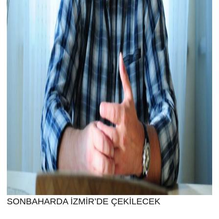
SONBAHARDA İZMİR’DE ÇEKİLECEK