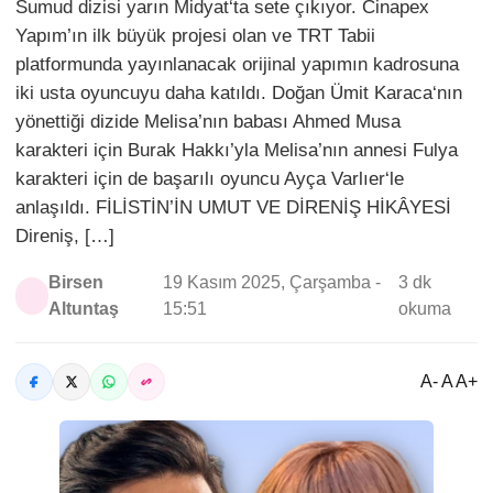
Sumud dizisi yarın Midyat‘ta sete çıkıyor. Cinapex
Yapım’ın ilk büyük projesi olan ve TRT Tabii
platformunda yayınlanacak orijinal yapımın kadrosuna
iki usta oyuncuyu daha katıldı. Doğan Ümit Karaca‘nın
yönettiği dizide Melisa’nın babası Ahmed Musa
karakteri için Burak Hakkı’yla Melisa’nın annesi Fulya
karakteri için de başarılı oyuncu Ayça Varlıer‘le
anlaşıldı. FİLİSTİN’İN UMUT VE DİRENİŞ HİKÂYESİ
Direniş, […]
Birsen
19 Kasım 2025, Çarşamba -
3 dk
Altuntaş
15:51
okuma
A- A A+