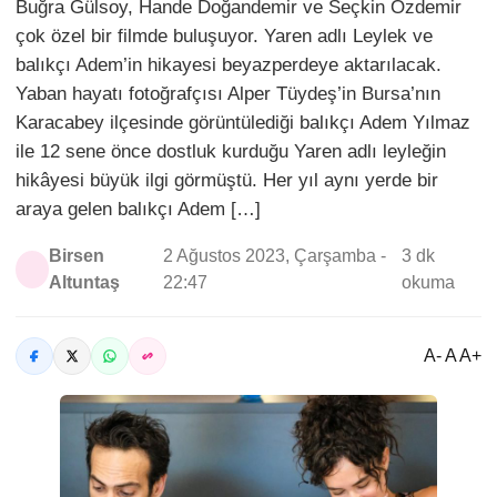
Buğra Gülsoy, Hande Doğandemir ve Seçkin Özdemir
çok özel bir filmde buluşuyor. Yaren adlı Leylek ve
balıkçı Adem’in hikayesi beyazperdeye aktarılacak.
Yaban hayatı fotoğrafçısı Alper Tüydeş’in Bursa’nın
Karacabey ilçesinde görüntülediği balıkçı Adem Yılmaz
ile 12 sene önce dostluk kurduğu Yaren adlı leyleğin
hikâyesi büyük ilgi görmüştü. Her yıl aynı yerde bir
araya gelen balıkçı Adem […]
Birsen
2 Ağustos 2023, Çarşamba -
3 dk
Altuntaş
22:47
okuma
A- A A+