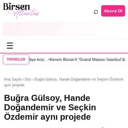
⌕
Abone Ol
☰
•
•
Kerem Bürsin’li “Grand Maison İstanbul”dan Sıla Türkoğlu’na teklif
Sa
TRENDLER
Ana Sayfa › Dizi › Buğra Gülsoy, Hande Doğandemir ve Seçkin Özdemir
aynı projede
Buğra Gülsoy, Hande
Doğandemir ve Seçkin
Özdemir aynı projede