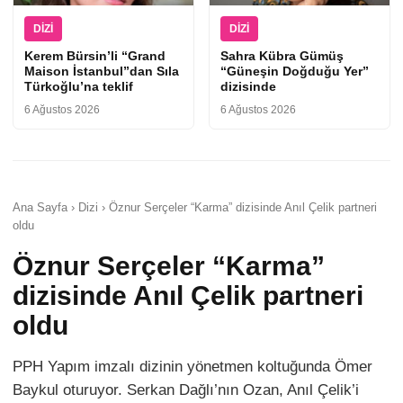
DIZI
DIZI
Kerem Bürsin’li “Grand
Sahra Kübra Gümüş
Maison İstanbul”dan Sıla
“Güneşin Doğduğu Yer”
Türkoğlu’na teklif
dizisinde
6 Ağustos 2026
6 Ağustos 2026
Ana Sayfa › Dizi › Öznur Serçeler “Karma” dizisinde Anıl Çelik partneri
oldu
Öznur Serçeler “Karma”
dizisinde Anıl Çelik partneri
oldu
PPH Yapım imzalı dizinin yönetmen koltuğunda Ömer
Baykul oturuyor. Serkan Dağlı’nın Ozan, Anıl Çelik’i