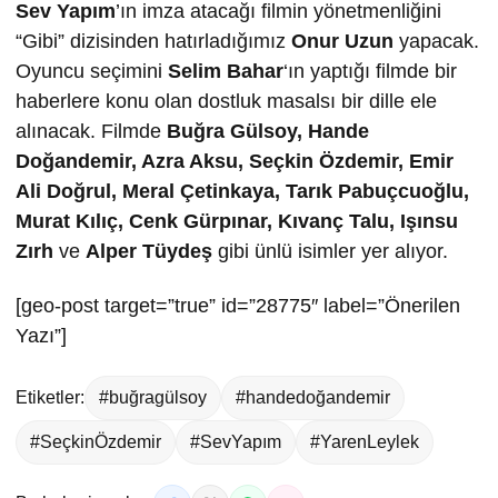
Sev Yapım
’ın imza atacağı filmin yönetmenliğini
“Gibi” dizisinden hatırladığımız
Onur Uzun
yapacak.
Oyuncu seçimini
Selim Bahar
‘ın yaptığı filmde bir
haberlere konu olan dostluk masalsı bir dille ele
alınacak. Filmde
Buğra Gülsoy, Hande
Doğandemir, Azra Aksu, Seçkin Özdemir, Emir
Ali Doğrul, Meral Çetinkaya, Tarık Pabuçcuoğlu,
Murat Kılıç, Cenk Gürpınar, Kıvanç Talu, Işınsu
Zırh
ve
Alper Tüydeş
gibi ünlü isimler yer alıyor.
[geo-post target=”true” id=”28775″ label=”Önerilen
Yazı”]
Etiketler:
#buğragülsoy
#handedoğandemir
#SeçkinÖzdemir
#SevYapım
#YarenLeylek