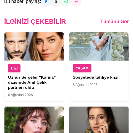
Bu haberi paylaş:
İLGINIZI ÇEKEBILIR
Tümünü Gör
DIZI
YAŞAM
Öznur Serçeler “Karma”
Sosyetede tahliye krizi
dizisinde Anıl Çelik
6 Ağustos 2026
partneri oldu
6 Ağustos 2026