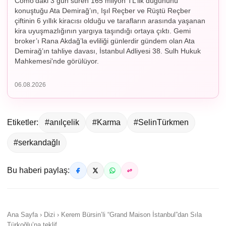
Como’daki 3 gün süren 165 milyon TL’lik düğününü
konuştuğu Ata Demirağ’ın, Işıl Reçber ve Rüştü Reçber
çiftinin 6 yıllık kiracısı olduğu ve tarafların arasında yaşanan
kira uyuşmazlığının yargıya taşındığı ortaya çıktı. Gemi
broker’ı Rana Akdağ’la evliliği günlerdir gündem olan Ata
Demirağ’ın tahliye davası, İstanbul Adliyesi 38. Sulh Hukuk
Mahkemesi'nde görülüyor.
06.08.2026
Etiketler:
#anılçelik
#Karma
#SelinTürkmen
#serkandağlı
Bu haberi paylaş:
Ana Sayfa › Dizi › Kerem Bürsin’li “Grand Maison İstanbul”dan Sıla
Türkoğlu’na teklif