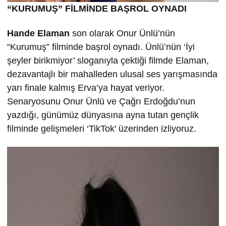
“KURUMU
Ş” FİLMİND
E BA
ŞROL OYNADI
Hande Elaman
son olarak Onur Ünlü’nün
“Kurumuş” filminde başrol oynadı. Ünlü’nün ‘İyi
şeyler birikmiyor’ sloganıyla çektiği filmde Elaman,
dezavantajlı bir mahalleden ulusal ses yarışmasında
yarı finale kalmış Erva’ya hayat veriyor.
Senaryosunu Onur Ünlü ve Çağrı Erdoğdu’nun
yazdığı, günümüz dünyasına ayna tutan gençlik
filminde gelişmeleri ‘TikTok’ üzerinden izliyoruz.