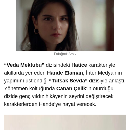
Fotoğraf: Arşiv
“Veda Mektubu”
dizisindeki
Hatice
karakteriyle
akıllarda yer eden
Hande Elaman,
İnter Medya’nın
yapımını üstlendiği
“Tutsak Sevda”
dizisiyle anlaştı.
Yönetmen koltuğunda
Canan Çelik
‘in oturduğu
dizide genç yıldız hikâyenin seyrini değiştirecek
karakterlerden Hande’ye hayat verecek.