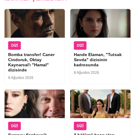
DIZI
DIZI
Bomba transfer! Caner
Hande Elaman, "Tutsak
Cindoruk, Oktay
Sevda" dizisinin
Kaynarcal'ı "Hamal"
kadrosunda
dizisinde
8 Ağustos 2026
8 Ağustos 2026
DIZI
DIZI