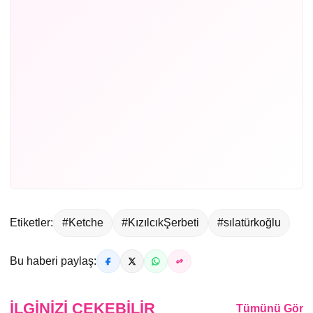
Etiketler:
#Ketche
#KızılcıkŞerbeti
#sılatürkoğlu
Bu haberi paylaş:
İLGINIZI ÇEKEBILIR
Tümünü Gör