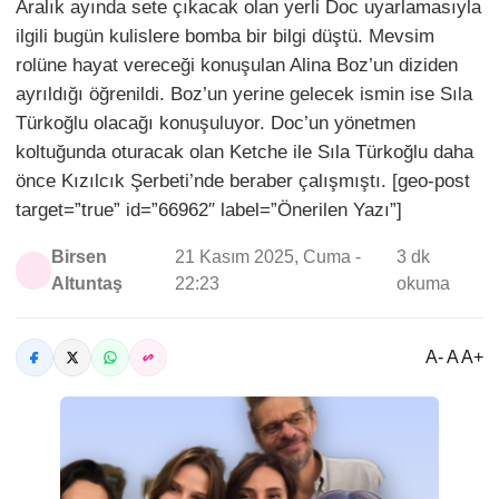
Aralık ayında sete çıkacak olan yerli Doc uyarlamasıyla
ilgili bugün kulislere bomba bir bilgi düştü. Mevsim
rolüne hayat vereceği konuşulan Alina Boz’un diziden
ayrıldığı öğrenildi. Boz’un yerine gelecek ismin ise Sıla
Türkoğlu olacağı konuşuluyor. Doc’un yönetmen
koltuğunda oturacak olan Ketche ile Sıla Türkoğlu daha
önce Kızılcık Şerbeti’nde beraber çalışmıştı. [geo-post
target=”true” id=”66962″ label=”Önerilen Yazı”]
Birsen
21 Kasım 2025, Cuma -
3 dk
Altuntaş
22:23
okuma
A- A A+