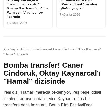
Serenay Sarıkaya’lı
3 bölümü hazır olan
“Sevdiğim İnsanlar”
“Mercan Köşk”ün afişi
filmine flaş transfer, Altın
görücüye çıktı
Palmiye’li Vlad Ivanov
7 Ağustos 2026
kadroda
7 Ağustos 2026
Ana Sayfa › Dizi › Bomba transfer! Caner Cindoruk, Oktay Kaynarcal'ı
"Hamal" dizisinde
Bomba transfer! Caner
Cindoruk, Oktay Kaynarcal'ı
"Hamal" dizisinde
Yeni dizi "Hamal" merakla bekleniyor. Peş peşe iddialı
isimleri kadrosuna dahil eden Kaynarca, flaş bir
transfere daha imza attı. Berlin Film Festivali'nde