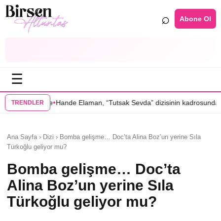
⌕
Abone Ol
☰
•
 Elaman, “Tutsak Sevda” dizisinin kadrosunda
Serenay Sarıkaya’lı “Sev
TRENDLER
Ana Sayfa › Dizi › Bomba gelişme… Doc’ta Alina Boz’un yerine Sıla
Türkoğlu geliyor mu?
Bomba gelişme… Doc’ta
Alina Boz’un yerine Sıla
Türkoğlu geliyor mu?