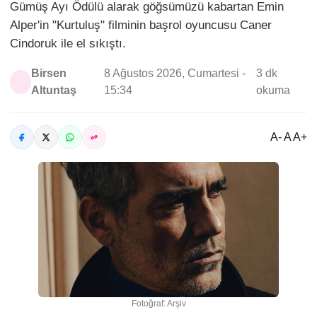
Gümüş Ayı Ödülü alarak göğsümüzü kabartan Emin
Alper'in "Kurtuluş" filminin başrol oyuncusu Caner
Cindoruk ile el sıkıştı.
Birsen
8 Ağustos 2026, Cumartesi -
3 dk
Altuntaş
15:34
okuma
A- A A+
Fotoğraf: Arşiv