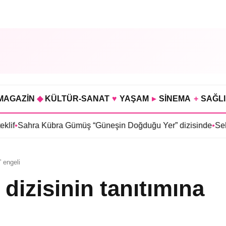
MAGAZİN
◆
KÜLTÜR-SANAT
♥
YAŞAM
▸
SİNEMA
+
SAĞL
bra Gümüş “Güneşin Doğduğu Yer” dizisinde
•
Selin Türkmen “K
” engeli
dizisinin tanıtımına