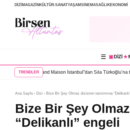
DİZİ
MAGAZİN
KÜLTÜR-SANAT
YAŞAM
SİNEMA
SAĞLIK
EKONOMİ
☰
▣
DİZİ
★
’li “Grand Maison İstanbul”dan Sıla Türkoğlu’na teklif
•
Sahra Kü
TRENDLER
Ana Sayfa › Dizi › Bize Bir Şey Olmaz dizisinin tanıtımına “Delikanlı
Bize Bir Şey Olmaz 
“Delikanlı” engeli