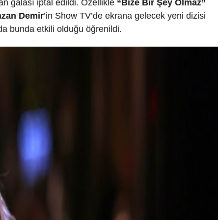
n galası iptal edildi. Özellikle
“Bize Bir Şey Olmaz”
zan Demir
’in Show TV’de ekrana gelecek yeni dizisi
a bunda etkili olduğu öğrenildi.