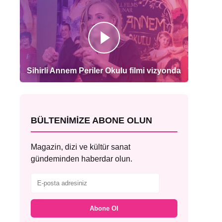
Sihirli Annem Periler Okulu filmi vizyonda
BÜLTENIMIZE ABONE OLUN
Magazin, dizi ve kültür sanat
gündeminden haberdar olun.
Abone Ol