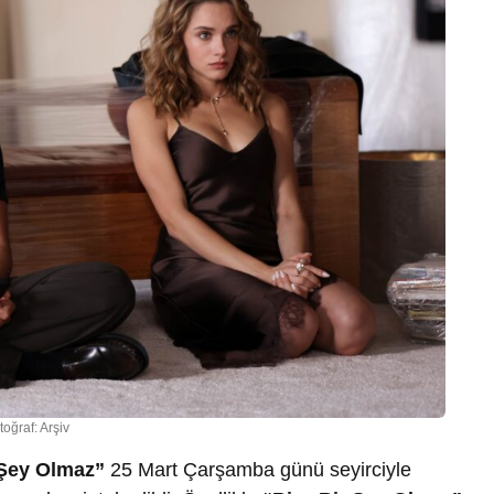
toğraf: Arşiv
 Şey Olmaz”
25 Mart Çarşamba günü seyirciyle