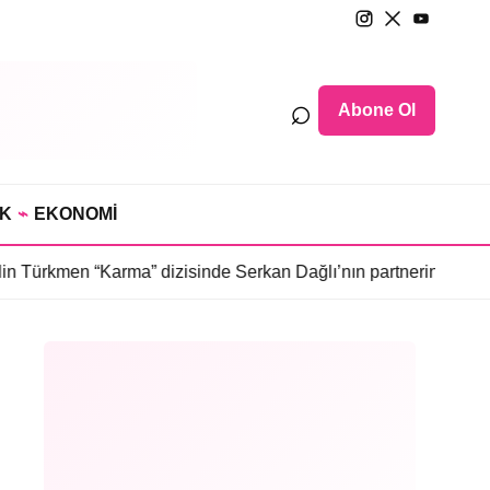
⌕
Abone Ol
IK
⌁
EKONOMİ
arma” dizisinde Serkan Dağlı’nın partnerini canlandıracak
•
Daha