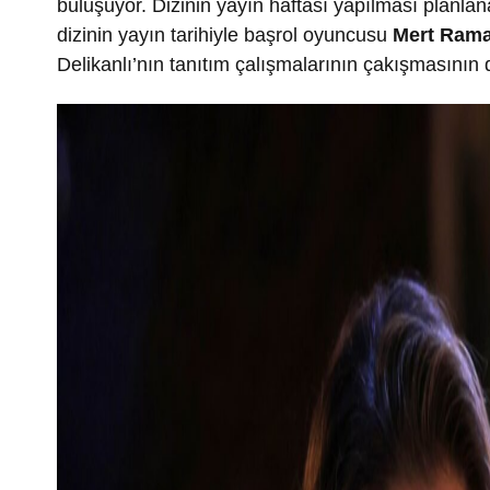
buluşuyor. Dizinin yayın haftası yapılması planlana
dizinin yayın tarihiyle başrol oyuncusu
Mert Rama
Delikanlı’nın tanıtım çalışmalarının çakışmasının d