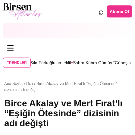
⌕
Abone Ol
☰
•
•
 teklif
Sahra Kübra Gümüş “Güneşin Doğduğu Yer” dizisinde
Selin T
TRENDLER
Ana Sayfa › Dizi › Birce Akalay ve Mert Fırat’lı “Eşiğin Ötesinde”
dizisinin adı değişti
Birce Akalay ve Mert Fırat’lı
“Eşiğin Ötesinde” dizisinin
adı değişti