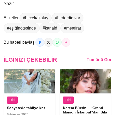
Yazı”]
Etiketler:
#bircekakalay
#birderdimvar
#eşiğinötesinde
#kanald
#mertfırat
Bu haberi paylaş:
İLGINIZI ÇEKEBILIR
Tümünü Gör
DIZI
DIZI
Sosyetede tahliye krizi
Kerem Bürsin’li “Grand
Maison İstanbul”dan Sıla
6 Ağustos 2026