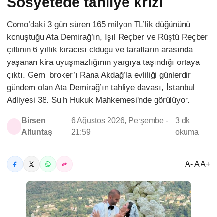
Sosyetede tahliye krizi
Como’daki 3 gün süren 165 milyon TL’lik düğününü
konuştuğu Ata Demirağ’ın, Işıl Reçber ve Rüştü Reçber
çiftinin 6 yıllık kiracısı olduğu ve tarafların arasında
yaşanan kira uyuşmazlığının yargıya taşındığı ortaya
çıktı. Gemi broker’ı Rana Akdağ’la evliliği günlerdir
gündem olan Ata Demirağ’ın tahliye davası, İstanbul
Adliyesi 38. Sulh Hukuk Mahkemesi'nde görülüyor.
Birsen
6 Ağustos 2026, Perşembe -
3 dk
Altuntaş
21:59
okuma
A- A A+