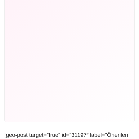
[geo-post target=”true” id=”31197″ label=”Önerilen