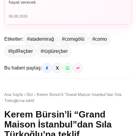
hayat verecek.
06.08.2026
Etiketler:
#atademirağ
#comıgölü
#como
#IşılReçber
#rüştüreçber
Bu haberi paylaş:
Ana Sayfa › Dizi › Kerem Bürsin’li “Grand Maison İstanbul”dan Sıla
Türkoğlu’na teklif
Kerem Bürsin’li “Grand
Maison İstanbul”dan Sıla
Türkoğlu’na teklif