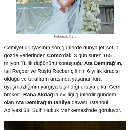
Fotoğraf: Arşiv
Cemiyet dünyasının son günlerde dünya jet-set’in
gözde yerlerinden
Como
’daki 3 gün süren 165
milyon TL’lik düğününü konuştuğu
Ata Demirağ’ın,
Işıl Reçber ve Rüştü Reçber çiftinin 6 yıllık kiracısı
olduğu ve tarafların arasında yaşanan kira
uyuşmazlığının yargıya taşındığı ortaya çıktı. Gemi
broker’ı
Rana Akdağ
’la evliliği günlerdir gündem
olan
Ata Demirağ’ın tahliye
davası, İstanbul
Adliyesi 38. Sulh Hukuk Mahkemesi’nde görülüyor.