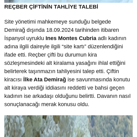
REÇBER ÇİFTİNİN TAHLİYE TALEBİ
Site yönetimi mahkemeye sunduğu belgede
Demirağ dışında 18.09.2024 tarihinden itibaren
İspanyol uyruklu
Ines Montes Cubria
adlı kadının
adına ilgili daireyle ilgili “site kartı” düzenlendiğini
ifade etti. Reçber çifti bu durumun kira
sözleşmesindeki alt kiralama yasağını ihlal ettiğini
belirterek taşınmazın tahliyesini talep etti. Çiftin
kiracısı
İlke
Ata Demira
ğ
ise savunmasında konutu
alt kiraya verdiği iddiasını reddetti ve bahsi geçen
kadının ise arkadaşı olduğunu belirtti. Davanın nasıl
sonuçlanacağı merak konusu oldu.