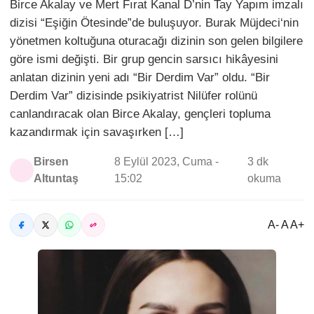
Birce Akalay ve Mert Fırat Kanal D’nin Tay Yapım imzalı
dizisi “Eşiğin Ötesinde”de buluşuyor. Burak Müjdeci‘nin
yönetmen koltuğuna oturacağı dizinin son gelen bilgilere
göre ismi değişti. Bir grup gencin sarsıcı hikâyesini
anlatan dizinin yeni adı “Bir Derdim Var” oldu. “Bir
Derdim Var” dizisinde psikiyatrist Nilüfer rolünü
canlandıracak olan Birce Akalay, gençleri topluma
kazandırmak için savaşırken […]
Birsen
8 Eylül 2023, Cuma -
3 dk
Altuntaş
15:02
okuma
A- A A+