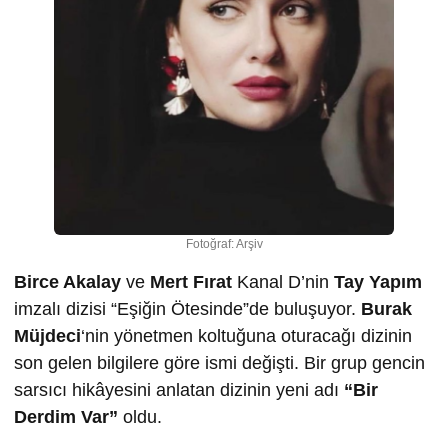
Fotoğraf: Arşiv
Birce Akalay
ve
Mert Fırat
Kanal D’nin
Tay Yapım
imzalı dizisi “Eşiğin Ötesinde”de buluşuyor.
Burak
Müjdeci
‘nin yönetmen koltuğuna oturacağı dizinin
son gelen bilgilere göre ismi değişti. Bir grup gencin
sarsıcı hikâyesini anlatan dizinin yeni adı
“Bir
Derdim Var”
oldu.