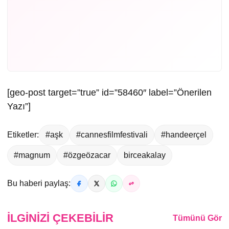
[geo-post target=”true” id=”58460″ label=”Önerilen
Yazı”]
Etiketler:
#aşk
#cannesfilmfestivali
#handeerçel
#magnum
#özgeözacar
birceakalay
Bu haberi paylaş:
İLGINIZI ÇEKEBILIR
Tümünü Gör