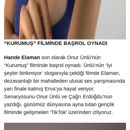
“KURUMU
Ş” FİLMİND
E BA
ŞROL OYNADI
Hande Elaman
son olarak Onur Ünlü’nün
“Kurumuş” filminde başrol oynadı. Ünlü’nün ‘İyi
şeyler birikmiyor’ sloganıyla çektiği filmde Elaman,
dezavantajlı bir mahalleden ulusal ses yarışmasında
yarı finale kalmış Erva’ya hayat veriyor.
Senaryosunu Onur Ünlü ve Çağrı Erdoğdu’nun
yazdığı, günümüz dünyasına ayna tutan gençlik
filminde gelişmeleri ‘TikTok’ üzerinden izliyoruz.