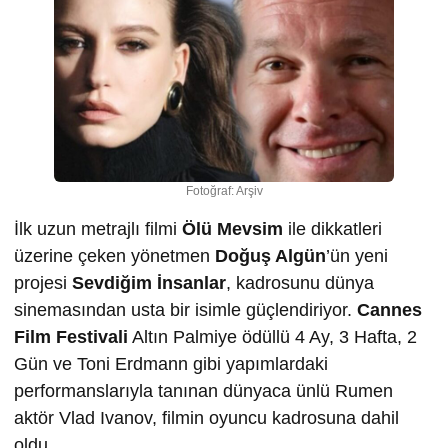
Fotoğraf: Arşiv
İlk uzun metrajlı filmi
Ölü Mevsim
ile dikkatleri
üzerine çeken yönetmen
Doğuş Algün
’ün yeni
projesi
Sevdiğim İnsanlar
, kadrosunu dünya
sinemasından usta bir isimle güçlendiriyor.
Cannes
Film Festivali
Altın Palmiye ödüllü 4 Ay, 3 Hafta, 2
Gün ve Toni Erdmann gibi yapımlardaki
performanslarıyla tanınan dünyaca ünlü Rumen
aktör Vlad Ivanov, filmin oyuncu kadrosuna dahil
oldu.