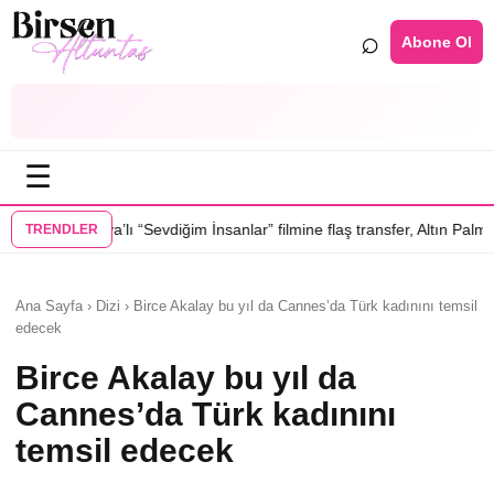
⌕
Abone Ol
☰
Sevdiğim İnsanlar” filmine flaş transfer, Altın Palmiye’li Vlad Ivanov kad
TRENDLER
Ana Sayfa › Dizi › Birce Akalay bu yıl da Cannes’da Türk kadınını temsil
edecek
Birce Akalay bu yıl da
Cannes’da Türk kadınını
temsil edecek