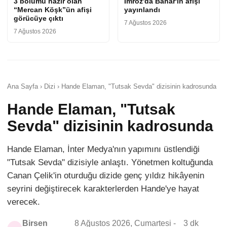
3 bölümü hazır olan
İmroz'da Bahar'ın afişi
“Mercan Köşk”ün afişi
yayınlandı
görücüye çıktı
7 Ağustos 2026
7 Ağustos 2026
Ana Sayfa › Dizi › Hande Elaman, "Tutsak Sevda" dizisinin kadrosunda
Hande Elaman, "Tutsak
Sevda" dizisinin kadrosunda
Hande Elaman, İnter Medya'nın yapımını üstlendiği
"Tutsak Sevda" dizisiyle anlaştı. Yönetmen koltuğunda
Canan Çelik'in oturduğu dizide genç yıldız hikâyenin
seyrini değiştirecek karakterlerden Hande'ye hayat
verecek.
Birsen
8 Ağustos 2026, Cumartesi -
3 dk