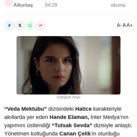
Altuntaş
04:29
okuma
A- A A+
Fotoğraf: Arşiv
“Veda Mektubu”
dizisindeki
Hatice
karakteriyle
akıllarda yer eden
Hande Elaman,
İnter Medya’nın
yapımını üstlendiği
“Tutsak Sevda”
dizisiyle anlaştı.
Yönetmen koltuğunda
Canan Çelik
‘in oturduğu