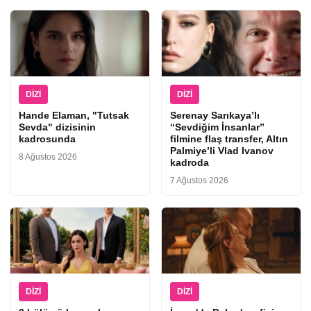
DIZI
DIZI
Hande Elaman, "Tutsak
Serenay Sarıkaya’lı
Sevda" dizisinin
“Sevdiğim İnsanlar”
kadrosunda
filmine flaş transfer, Altın
Palmiye’li Vlad Ivanov
8 Ağustos 2026
kadroda
7 Ağustos 2026
DIZI
DIZI