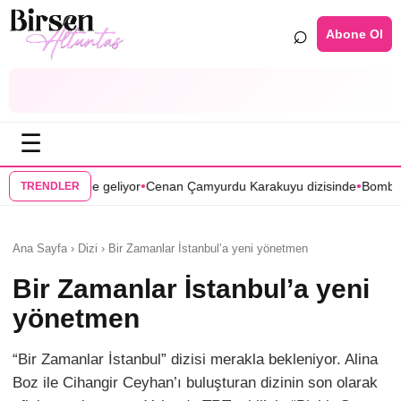
⌕
Abone Ol
☰
•
•
r
Cenan Çamyurdu Karakuyu dizisinde
Bomba transfer! Caner Cindoru
TRENDLER
Ana Sayfa › Dizi › Bir Zamanlar İstanbul’a yeni yönetmen
Bir Zamanlar İstanbul’a yeni
yönetmen
“Bir Zamanlar İstanbul” dizisi merakla bekleniyor. Alina
Boz ile Cihangir Ceyhan’ı buluşturan dizinin son olarak