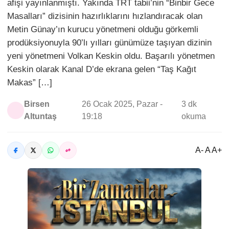
afişi yayınlanmıştı. Yakında TRT tabii’nin “Binbir Gece
Masalları” dizisinin hazırlıklarını hızlandıracak olan
Metin Günay’ın kurucu yönetmeni olduğu görkemli
prodüksiyonuyla 90’lı yılları günümüze taşıyan dizinin
yeni yönetmeni Volkan Keskin oldu. Başarılı yönetmen
Keskin olarak Kanal D’de ekrana gelen “Taş Kağıt
Makas” […]
Birsen
26 Ocak 2025, Pazar -
3 dk
Altuntaş
19:18
okuma
A- A A+