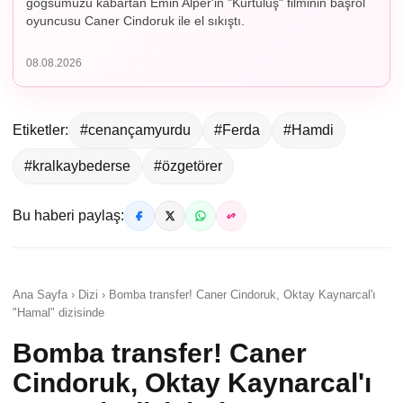
göğsümüzü kabartan Emin Alper'in "Kurtuluş" filminin başrol
oyuncusu Caner Cindoruk ile el sıkıştı.
08.08.2026
Etiketler:
#cenançamyurdu
#Ferda
#Hamdi
#kralkaybederse
#özgetörer
Bu haberi paylaş:
Ana Sayfa › Dizi › Bomba transfer! Caner Cindoruk, Oktay Kaynarcal'ı
"Hamal" dizisinde
Bomba transfer! Caner
Cindoruk, Oktay Kaynarcal'ı