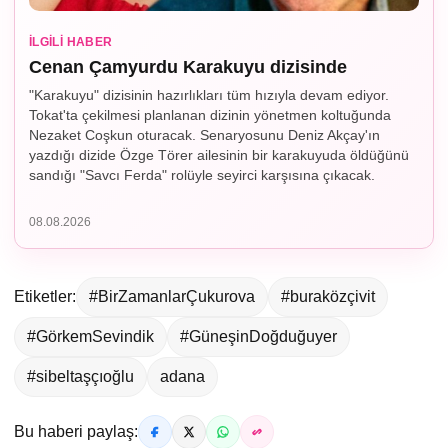
İLGILI HABER
Cenan Çamyurdu Karakuyu dizisinde
"Karakuyu" dizisinin hazırlıkları tüm hızıyla devam ediyor.
Tokat'ta çekilmesi planlanan dizinin yönetmen koltuğunda
Nezaket Coşkun oturacak. Senaryosunu Deniz Akçay'ın
yazdığı dizide Özge Törer ailesinin bir karakuyuda öldüğünü
sandığı "Savcı Ferda" rolüyle seyirci karşısına çıkacak.
08.08.2026
Etiketler:
#BirZamanlarÇukurova
#buraközçivit
#GörkemSevindik
#GüneşinDoğduğuyer
#sibeltaşçıoğlu
adana
Bu haberi paylaş: