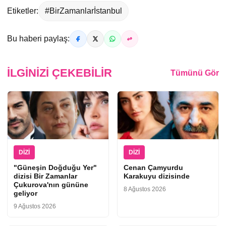
Etiketler:
#BirZamanlarİstanbul
Bu haberi paylaş:
İLGINIZI ÇEKEBILIR
Tümünü Gör
DIZI
DIZI
"Güneşin Doğduğu Yer"
Cenan Çamyurdu
dizisi Bir Zamanlar
Karakuyu dizisinde
Çukurova'nın gününe
8 Ağustos 2026
geliyor
9 Ağustos 2026