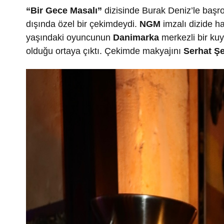
“Bir Gece Masalı”
dizisinde Burak Deniz’le başr
dışında özel bir çekimdeydi.
NGM
imzalı dizide h
yaşındaki oyuncunun
Danimarka
merkezli bir kuy
olduğu ortaya çıktı. Çekimde makyajını
Serhat Ş