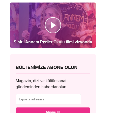
Sihirli Annem Periler Okulu filmi vizyonda
BÜLTENIMIZE ABONE OLUN
Magazin, dizi ve kültür sanat
gündeminden haberdar olun.
Abone Ol