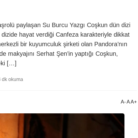
başrolü paylaşan Su Burcu Yazgı Coşkun dün dizi
dizide hayat verdiği Canfeza karakteriyle dikkat
kezli bir kuyumculuk şirketi olan Pandora’nın
imde makyajını Serhat Şen’in yaptığı Coşkun,
eki […]
3 dk okuma
A- A A+