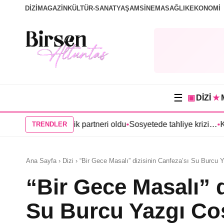
DİZİ
MAGAZİN
KÜLTÜR-SANAT
YAŞAM
SİNEMA
SAĞLIK
EKONOMİ
☰
▣
DİZİ
★
ıl Çelik partneri oldu
•
Sosyetede tahliye krizi…
•
Kerem Bürsin’li
TRENDLER
Ana Sayfa › Dizi › “Bir Gece Masalı” dizisinin Canfeza’sı Su Burcu
“Bir Gece Masalı” d
Su Burcu Yazgı Co