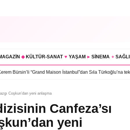
MAGAZİN
◆
KÜLTÜR-SANAT
♥
YAŞAM
▸
SİNEMA
+
SAĞL
 “Grand Maison İstanbul”dan Sıla Türkoğlu’na teklif
•
Sahra Kübr
 Yazgı Coşkun’dan yeni anlaşma
izisinin Canfeza’sı
şkun’dan yeni