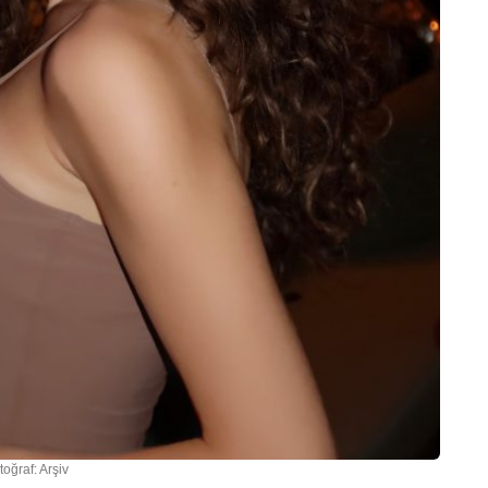
toğraf: Arşiv