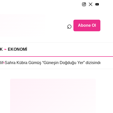
⌕
Abone Ol
IK
⌁
EKONOMİ
a Gümüş “Güneşin Doğduğu Yer” dizisinde
•
Selin Türkmen “Karm