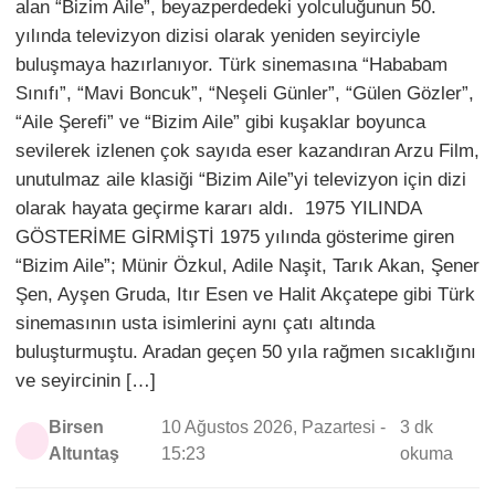
alan “Bizim Aile”, beyazperdedeki yolculuğunun 50.
yılında televizyon dizisi olarak yeniden seyirciyle
buluşmaya hazırlanıyor. Türk sinemasına “Hababam
Sınıfı”, “Mavi Boncuk”, “Neşeli Günler”, “Gülen Gözler”,
“Aile Şerefi” ve “Bizim Aile” gibi kuşaklar boyunca
sevilerek izlenen çok sayıda eser kazandıran Arzu Film,
unutulmaz aile klasiği “Bizim Aile”yi televizyon için dizi
olarak hayata geçirme kararı aldı. 1975 YILINDA
GÖSTERİME GİRMİŞTİ 1975 yılında gösterime giren
“Bizim Aile”; Münir Özkul, Adile Naşit, Tarık Akan, Şener
Şen, Ayşen Gruda, Itır Esen ve Halit Akçatepe gibi Türk
sinemasının usta isimlerini aynı çatı altında
buluşturmuştu. Aradan geçen 50 yıla rağmen sıcaklığını
ve seyircinin […]
Birsen
10 Ağustos 2026, Pazartesi -
3 dk
Altuntaş
15:23
okuma