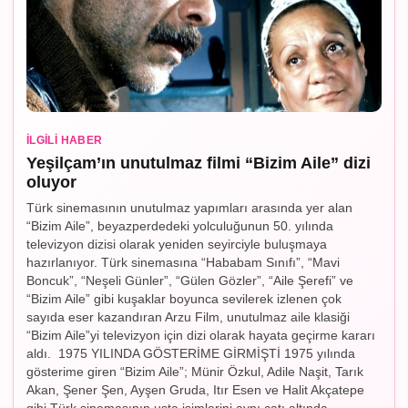
İLGILI HABER
Yeşilçam’ın unutulmaz filmi “Bizim Aile” dizi
oluyor
Türk sinemasının unutulmaz yapımları arasında yer alan
“Bizim Aile”, beyazperdedeki yolculuğunun 50. yılında
televizyon dizisi olarak yeniden seyirciyle buluşmaya
hazırlanıyor. Türk sinemasına “Hababam Sınıfı”, “Mavi
Boncuk”, “Neşeli Günler”, “Gülen Gözler”, “Aile Şerefi” ve
“Bizim Aile” gibi kuşaklar boyunca sevilerek izlenen çok
sayıda eser kazandıran Arzu Film, unutulmaz aile klasiği
“Bizim Aile”yi televizyon için dizi olarak hayata geçirme kararı
aldı. 1975 YILINDA GÖSTERİME GİRMİŞTİ 1975 yılında
gösterime giren “Bizim Aile”; Münir Özkul, Adile Naşit, Tarık
Akan, Şener Şen, Ayşen Gruda, Itır Esen ve Halit Akçatepe