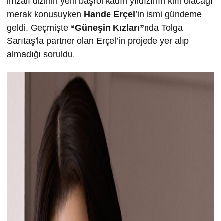
imzalı dizinin yeni başrol kadın yıldızının kim olacağı
merak konusuyken
Hande Erçel
’in ismi gündeme
geldi. Geçmişte
“Güneşin Kızları”
nda Tolga
Sarıtaş’la partner olan Erçel’in projede yer alıp
almadığı soruldu.