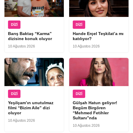
DIZI
DIZI
Barış Baktaş “Karma”
Hande Erçel Teşkilat’a mı
dizisine konuk oluyor
katılıyor?
10 Ağustos 2026
10 Ağustos 2026
DIZI
DIZI
Yeşilçam’ın unutulmaz
Gülşah Hatun geliyor!
filmi “Bizim Aile” dizi
Begüm Birgören
oluyor
“Mehmed Fetihler
Sultanı”nda
10 Ağustos 2026
10 Ağustos 2026