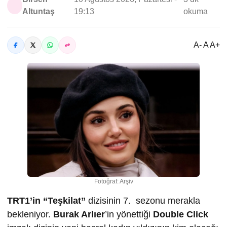
Altuntaş
19:13
okuma
A- A A+
Fotoğraf: Arşiv
TRT1’in “Teşkilat”
dizisinin 7. sezonu merakla
bekleniyor.
Burak Arlıer
’in yönettiği
Double Click