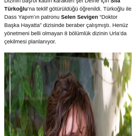
Dizinin başrol kadın karakteri şef Defne için
Sıla
Türkoğlu
’na teklif götürüldüğü öğrenildi. Türkoğlu ile
Dass Yapım’ın patronu
Selen Sevigen
“Doktor
Başka Hayatta” dizisinde beraber çalışmıştı. Henüz
yönetmeni belli olmayan 8 bölümlük dizinin Urla’da
çekilmesi planlanıyor.