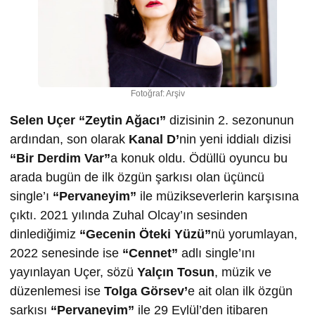
Fotoğraf: Arşiv
Selen Uçer “Zeytin Ağacı”
dizisinin 2. sezonunun
ardından, son olarak
Kanal D’
nin yeni iddialı dizisi
“Bir Derdim Var”
a konuk oldu. Ödüllü oyuncu bu
arada bugün de ilk özgün şarkısı olan üçüncü
single’ı
“Pervaneyim”
ile müzikseverlerin karşısına
çıktı. 2021 yılında Zuhal Olcay’ın sesinden
dinlediğimiz
“Gecenin Öteki Yüzü”
nü yorumlayan,
2022 senesinde ise
“Cennet”
adlı single’ını
yayınlayan Uçer, sözü
Yalçın Tosun
, müzik ve
düzenlemesi ise
Tolga Görsev’
e ait olan ilk özgün
şarkısı
“Pervaneyim”
ile 29 Eylül’den itibaren