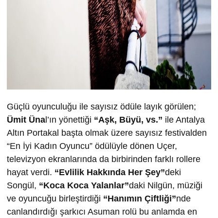
Güçlü oyunculuğu ile sayısız ödüle layık görülen;
Ümit Üna
l’ın yönettiği
“Aşk, Büyü, vs.”
ile Antalya
Altın Portakal başta olmak üzere sayısız festivalden
“En İyi Kadın Oyuncu” ödülüyle dönen Uçer,
televizyon ekranlarında da birbirinden farklı rollere
hayat verdi.
“Evlilik Hakkında Her Şey”
deki
Songül,
“Koca Koca Yalanlar”
daki Nilgün, müziği
ve oyuncuğu birleştirdiği
“Hanımın Çiftliği”
nde
canlandırdığı şarkıcı Asuman rolü bu anlamda en