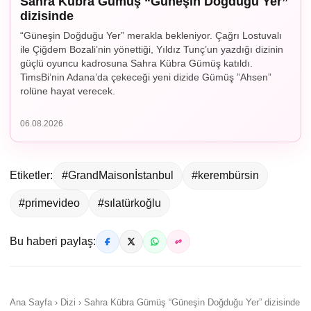
Sahra Kübra Gümüş “Güneşin Doğduğu Yer”
dizisinde
“Güneşin Doğduğu Yer” merakla bekleniyor. Çağrı Lostuvalı
ile Çiğdem Bozali’nin yönettiği, Yıldız Tunç’un yazdığı dizinin
güçlü oyuncu kadrosuna Sahra Kübra Gümüş katıldı.
TimsBi’nin Adana’da çekeceği yeni dizide Gümüş ”Ahsen”
rolüne hayat verecek.
06.08.2026
Etiketler:
#GrandMaisonİstanbul
#kerembürsin
#primevideo
#sılatürkoğlu
Bu haberi paylaş:
Ana Sayfa › Dizi › Sahra Kübra Gümüş “Güneşin Doğduğu Yer” dizisinde