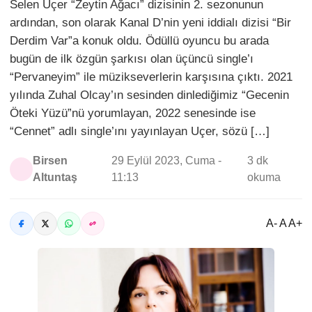
Selen Uçer “Zeytin Ağacı” dizisinin 2. sezonunun
ardından, son olarak Kanal D’nin yeni iddialı dizisi “Bir
Derdim Var”a konuk oldu. Ödüllü oyuncu bu arada
bugün de ilk özgün şarkısı olan üçüncü single’ı
“Pervaneyim” ile müzikseverlerin karşısına çıktı. 2021
yılında Zuhal Olcay’ın sesinden dinlediğimiz “Gecenin
Öteki Yüzü”nü yorumlayan, 2022 senesinde ise
“Cennet” adlı single’ını yayınlayan Uçer, sözü […]
Birsen
29 Eylül 2023, Cuma -
3 dk
Altuntaş
11:13
okuma
A- A A+