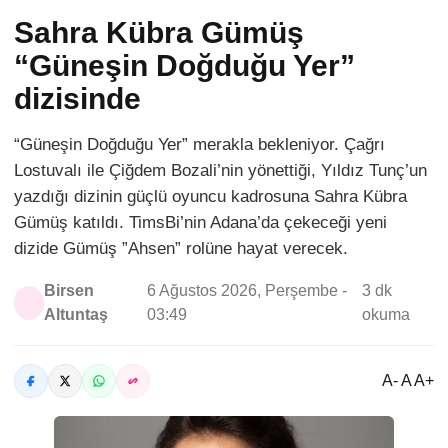
Sahra Kübra Gümüş
“Güneşin Doğduğu Yer”
dizisinde
“Güneşin Doğduğu Yer” merakla bekleniyor. Çağrı
Lostuvalı ile Çiğdem Bozali’nin yönettiği, Yıldız Tunç’un
yazdığı dizinin güçlü oyuncu kadrosuna Sahra Kübra
Gümüş katıldı. TimsBi’nin Adana’da çekeceği yeni
dizide Gümüş ”Ahsen” rolüne hayat verecek.
Birsen
6 Ağustos 2026, Perşembe -
3 dk
Altuntaş
03:49
okuma
A- A A+