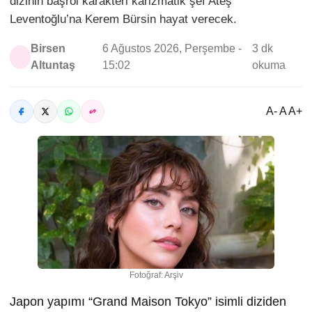
dizinin başrol karakteri karizmatik şef Ateş
Leventoğlu’na Kerem Bürsin hayat verecek.
Birsen
6 Ağustos 2026, Perşembe -
3 dk
Altuntaş
15:02
okuma
A- A A+
Fotoğraf: Arşiv
Japon yapımı “Grand Maison Tokyo” isimli diziden