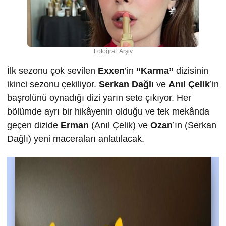
Fotoğraf: Arşiv
İlk sezonu çok sevilen
Exxen
’in
“Karma”
dizisinin
ikinci sezonu çekiliyor.
Serkan Dağlı
ve
Anıl Çelik
’in
başrolünü oynadığı dizi yarın sete çıkıyor. Her
bölümde ayrı bir hikâyenin olduğu ve tek mekânda
geçen dizide
Erman
(Anıl Çelik) ve
Ozan
’ın (Serkan
Dağlı) yeni maceraları anlatılacak.