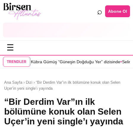
⌕
Abone Ol
☰
•
 Gümüş “Güneşin Doğduğu Yer” dizisinde
Selin Türkmen “Karma” dizis
TRENDLER
Ana Sayfa › Dizi › “Bir Derdim Var”ın ilk bölümüne konuk olan Selen
Uçer’in yeni single’ı yayında
“Bir Derdim Var”ın ilk
bölümüne konuk olan Selen
Uçer’in yeni single’ı yayında