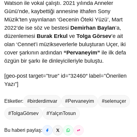
Watson ile vokal çalıştı. 2021 yılında Anneler
Günü’nde, kaybettiği annesine ithafen Sony
Müzik’ten yayınlanan ‘Gecenin Öteki Yüzü’, Mart
2022’de ise söz ve bestesi
Demirhan Baylan
’a,
düzenlemesi
Burak Erkul
ve
Tolga Görsev
’e ait
olan ‘Cennet’i müzikseverlerle buluşturan Uçer, iki
cover şarkının ardından
“Pervaneyim”
ile ilk defa
özgün bir şarkı ile dinleyicileriyle buluştu.
[geo-post target=”true” id=”32460″ label=”Önerilen
Yazı”]
Etiketler:
#birderdimvar
#Pervaneyim
#selenuçer
#TolgaGörsev
#YalçınTosun
Bu haberi paylaş: