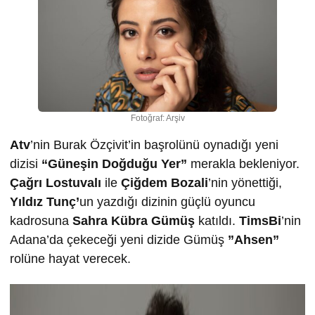
Fotoğraf: Arşiv
Atv
’nin Burak Özçivit’in başrolünü oynadığı yeni
dizisi
“Güneşin Doğduğu Yer”
merakla bekleniyor.
Çağrı Lostuvalı
ile
Çiğdem Bozali
’nin yönettiği,
Yıldız Tunç’
un yazdığı dizinin güçlü oyuncu
kadrosuna
Sahra Kübra Gümüş
katıldı.
TimsBi
’nin
Adana’da çekeceği yeni dizide Gümüş
”Ahsen”
rolüne hayat verecek.