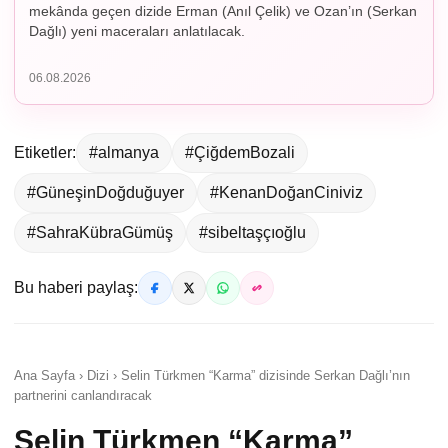
mekânda geçen dizide Erman (Anıl Çelik) ve Ozan’ın (Serkan
Dağlı) yeni maceraları anlatılacak.
06.08.2026
Etiketler:
#almanya
#ÇiğdemBozali
#GüneşinDoğduğuyer
#KenanDoğanCiniviz
#SahraKübraGümüş
#sibeltaşçıoğlu
Bu haberi paylaş:
Ana Sayfa › Dizi › Selin Türkmen “Karma” dizisinde Serkan Dağlı’nın
partnerini canlandıracak
Selin Türkmen “Karma”