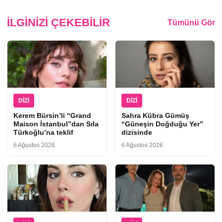
İLGINIZI ÇEKEBILIR
Tümünü Gör
DIZI
DIZI
Kerem Bürsin’li “Grand
Sahra Kübra Gümüş
Maison İstanbul”dan Sıla
“Güneşin Doğduğu Yer”
Türkoğlu’na teklif
dizisinde
6 Ağustos 2026
6 Ağustos 2026