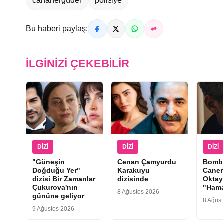
cananergüder
polisiye
Bu haberi paylaş:
İLGINIZI ÇEKEBILIR
DIZI
DIZI
DIZI
"Güneşin
Cenan Çamyurdu
Bomba
Doğduğu Yer"
Karakuyu
Caner
dizisi Bir Zamanlar
dizisinde
Oktay
Çukurova'nın
"Hama
8 Ağustos 2026
gününe geliyor
8 Ağus
9 Ağustos 2026