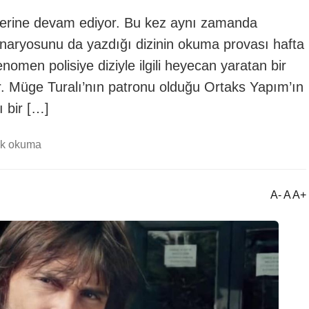
 üzerine devam ediyor. Bu kez aynı zamanda
enaryosunu da yazdığı dizinin okuma provası hafta
enomen polisiye diziyle ilgili heyecan yaratan bir
yor. Müge Turalı’nın patronu olduğu Ortaks Yapım’ın
ı bir […]
dk okuma
A- A A+