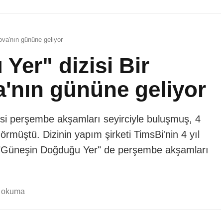
ova'nın gününe geliyor
er" dizisi Bir
'nın gününe geliyor
si perşembe akşamları seyirciyle buluşmuş, 4
rmüştü. Dizinin yapım şirketi TimsBi'nin 4 yıl
i "Güneşin Doğduğu Yer" de perşembe akşamları
k okuma