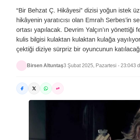
“Bir Behzat Ç. Hikâyesi” dizisi yoğun istek
hikâyenin yaratıcısı olan Emrah Serbes’in s
ortası yapılacak. Devrim Yalçın’ın yönettiği f
kulis bilgisi kulaktan kulaktan kulağa yayılı
çektiği diziye sürpriz bir oyuncunun katılacağ
Birsen Altuntaş
3 Şubat 2025, Pazartesi - 23:04
3 