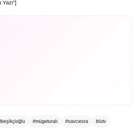
 Yazı”]
lbeşikçioğlu
#mügeturalı
#savcıesra
blutv