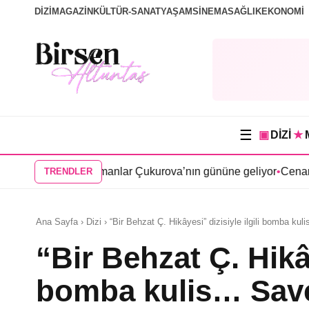
DİZİ
MAGAZİN
KÜLTÜR-SANAT
YAŞAM
SİNEMA
SAĞLIK
EKONOMİ
☰
▣
DİZİ
★
isi Bir Zamanlar Çukurova’nın gününe geliyor
•
Cenan Çamyurdu
TRENDLER
Ana Sayfa › Dizi › “Bir Behzat Ç. Hikâyesi” dizisiyle ilgili bomba k
“Bir Behzat Ç. Hikây
bomba kulis… Sav