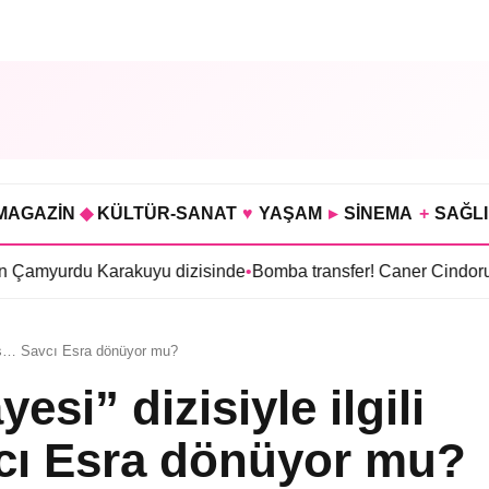
MAGAZİN
◆
KÜLTÜR-SANAT
♥
YAŞAM
▸
SİNEMA
+
SAĞL
 Karakuyu dizisinde
•
Bomba transfer! Caner Cindoruk, Oktay Ka
ulis… Savcı Esra dönüyor mu?
esi” dizisiyle ilgili
cı Esra dönüyor mu?