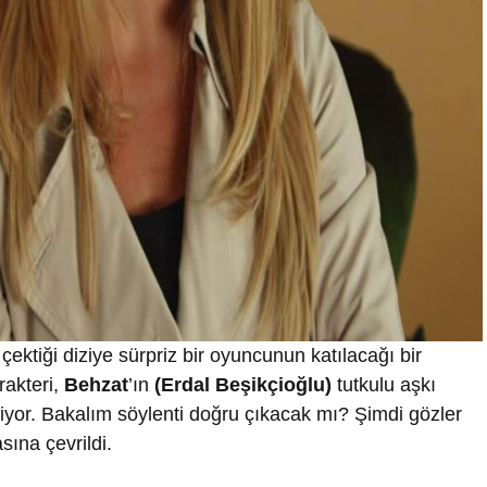
n çektiği diziye sürpriz bir oyuncunun katılacağı bir
rakteri,
Behzat
’ın
(Erdal Beşikçioğlu)
tutkulu aşkı
iliyor. Bakalım söylenti doğru çıkacak mı? Şimdi gözler
ına çevrildi.