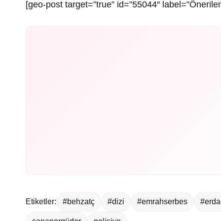
[geo-post target=”true” id=”55044″ label=”Önerilen
Etiketler:
#behzatç
#dizi
#emrahserbes
#erda