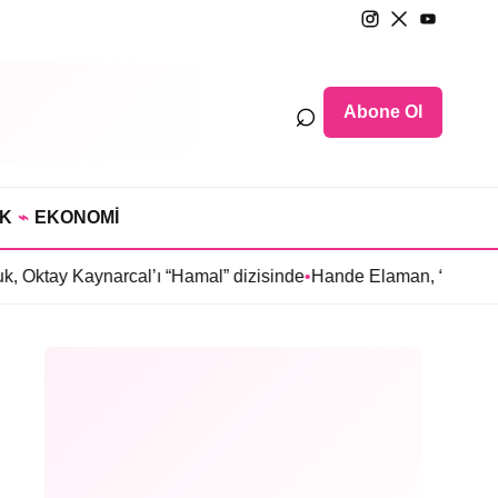
⌕
Abone Ol
IK
⌁
EKONOMİ
ynarcal’ı “Hamal” dizisinde
•
Hande Elaman, “Tutsak Sevda” diz