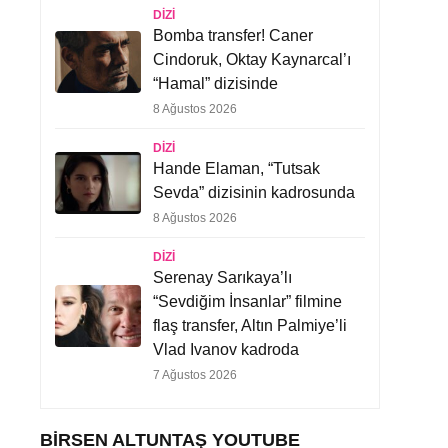
DIZI
Bomba transfer! Caner
Cindoruk, Oktay Kaynarcal’ı
“Hamal” dizisinde
8 Ağustos 2026
DIZI
Hande Elaman, “Tutsak
Sevda” dizisinin kadrosunda
8 Ağustos 2026
DIZI
Serenay Sarıkaya’lı
“Sevdiğim İnsanlar” filmine
flaş transfer, Altın Palmiye’li
Vlad Ivanov kadroda
7 Ağustos 2026
BIRSEN ALTUNTAŞ YOUTUBE