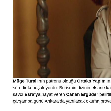
Müge Turalı
’nın patronu olduğu
Ortaks Yapım
’ı
süredir konuşuluyordu. Bu ismin dizinin efsane ka
savcı
Esra’ya
hayat veren
Canan Ergüder
belirt
çarşamba günü Ankara’da yapılacak okuma provas