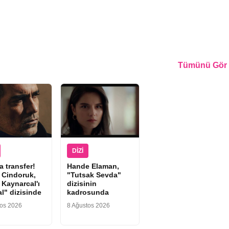
Tümünü Gör
DIZI
 transfer!
Hande Elaman,
 Cindoruk,
"Tutsak Sevda"
 Kaynarcal'ı
dizisinin
l" dizisinde
kadrosunda
tos 2026
8 Ağustos 2026