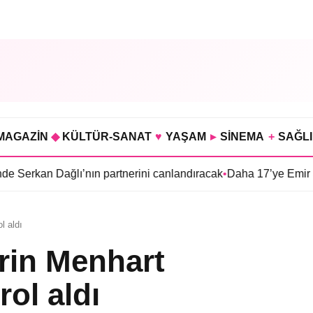
MAGAZİN
◆
KÜLTÜR-SANAT
♥
YAŞAM
▸
SİNEMA
+
SAĞL
’nın partnerini canlandıracak
•
Daha 17’ye Emir Sarıhan ailesiyl
l aldı
orin Menhart
rol aldı