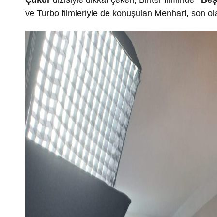
Çukur
dizisiyle dikkat çeken, Bihter filminde
“Beş
ve Turbo filmleriyle de konuşulan Menhart, son ol