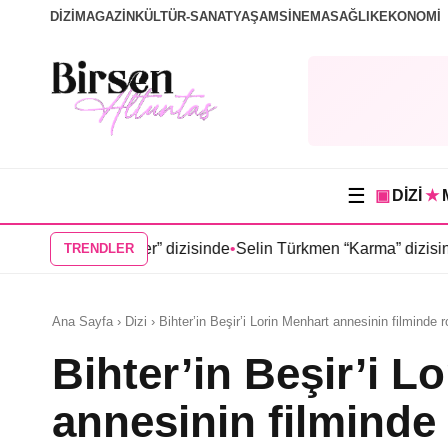
DİZİ
MAGAZİN
KÜLTÜR-SANAT
YAŞAM
SİNEMA
SAĞLIK
EKONOMİ
☰
▣
DİZİ
★
u Yer” dizisinde
•
Selin Türkmen “Karma” dizisinde Serkan Dağlı
TRENDLER
Ana Sayfa › Dizi › Bihter’in Beşir’i Lorin Menhart annesinin filminde ro
Bihter’in Beşir’i L
annesinin filminde 