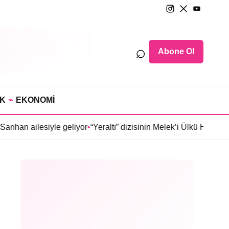
⌕
Abone Ol
IK
⌁
EKONOMİ
e geliyor
•
“Yeraltı” dizisinin Melek’i Ülkü Hilal Çiftçi’nin babas