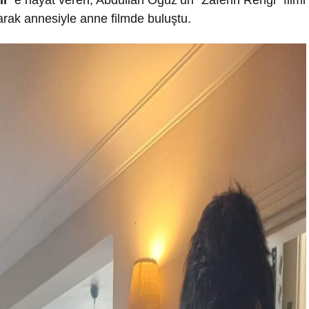
ir”
e hayat veren, Abdullah Oğuz’un “Zaferin Rengi” filmi
arak annesiyle anne filmde buluştu.