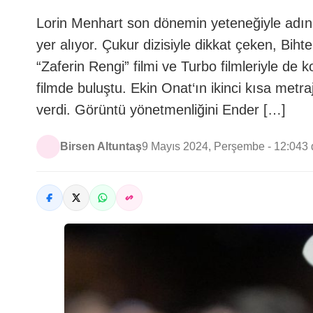
Lorin Menhart son dönemin yeteneğiyle adın
yer alıyor. Çukur dizisiyle dikkat çeken, Bih
“Zaferin Rengi” filmi ve Turbo filmleriyle d
filmde buluştu. Ekin Onat‘ın ikinci kısa metr
verdi. Görüntü yönetmenliğini Ender […]
Birsen Altuntaş
9 Mayıs 2024, Perşembe - 12:04
3