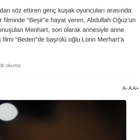
dan söz ettiren genç kuşak oyuncuları arasında
ter filminde “Beşir”e hayat veren, Abdullah Oğuz’un
e konuşulan Menhart, son olarak annesiyle anne
aj filmi “Beden”de başrolü oğlu Lorin Merhart’a
 dk okuma
A- A A+