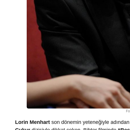
Fo
Lorin Menhart
son dönemin yeteneğiyle adından s