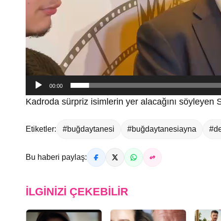
00:00
Kadroda sürpriz isimlerin yer alacağını söyleyen S
Etiketler:
#buğdaytanesi
#buğdaytanesiayna
#de
Bu haberi paylaş:
İLGINIZI ÇEKEBILIR