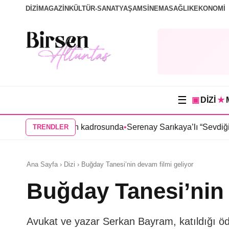
DİZİ
MAGAZİN
KÜLTÜR-SANAT
YAŞAM
SİNEMA
SAĞLIK
EKONOMİ
☰
▣
DİZİ
★
a” dizisinin kadrosunda
•
Serenay Sarıkaya’lı “Sevdiğim İnsanlar”
TRENDLER
Ana Sayfa › Dizi › Buğday Tanesi’nin devam filmi geliyor
Buğday Tanesi’nin 
Avukat ve yazar Serkan Bayram, katıldığı ödül