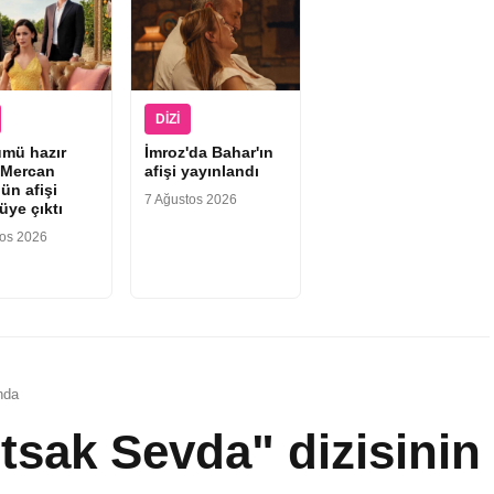
DIZI
ümü hazır
İmroz'da Bahar'ın
“Mercan
afişi yayınlandı
ün afişi
7 Ağustos 2026
üye çıktı
tos 2026
nda
sak Sevda" dizisinin