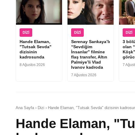
DIZI
DIZI
DIZI
Hande Elaman,
Serenay Sarıkaya’lı
3 böl
"Tutsak Sevda"
“Sevdiğim
olan 
dizisinin
İnsanlar” filmine
Köşk”
kadrosunda
flaş transfer, Altın
görüc
Palmiye’li Vlad
8 Ağustos 2026
7 Ağus
Ivanov kadroda
7 Ağustos 2026
Ana Sayfa › Dizi › Hande Elaman, "Tutsak Sevda" dizisinin kadrosu
Hande Elaman, "Tut