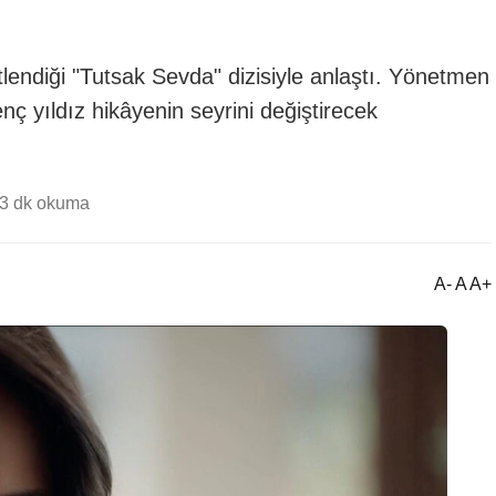
endiği "Tutsak Sevda" dizisiyle anlaştı. Yönetmen
ç yıldız hikâyenin seyrini değiştirecek
3 dk okuma
A- A A+