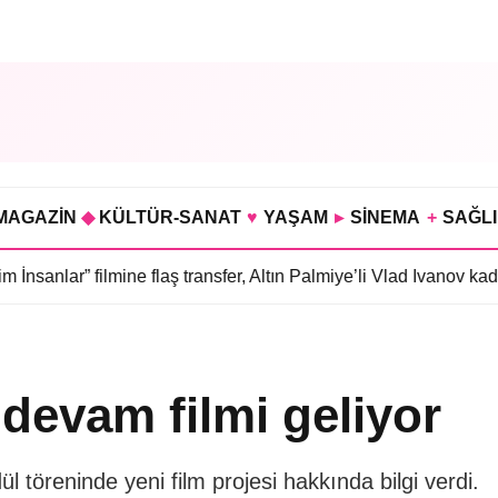
MAGAZİN
◆
KÜLTÜR-SANAT
♥
YAŞAM
▸
SİNEMA
+
SAĞL
 filmine flaş transfer, Altın Palmiye’li Vlad Ivanov kadroda
•
3 bö
devam filmi geliyor
 töreninde yeni film projesi hakkında bilgi verdi.