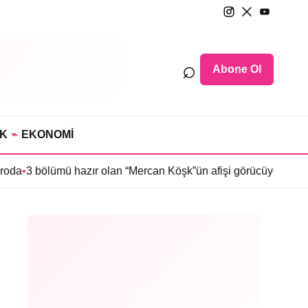
⌕
Abone Ol
IK
⌁
EKONOMİ
lümü hazır olan “Mercan Köşk”ün afişi görücüye çıktı
•
İmroz’da B