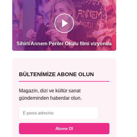
Sihirli Annem Periler Okulu filmi vizyonda
BÜLTENIMIZE ABONE OLUN
Magazin, dizi ve kültür sanat
gündeminden haberdar olun.
Abone Ol