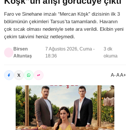
Köşk”ün afişi görücüye çıktı
Faro ve Sinehane imzalı “Mercan Köşk” dizisinin ilk 3
bölümünün çekimleri Tarsus’ta tamamlandı. Havanın
çok sıcak olması nedeniyle sete ara verildi. Ekibin yeni
çekim takvimi henüz netleşmedi.
Birsen
7 Ağustos 2026, Cuma -
3 dk
Altuntaş
18:36
okuma
A- A A+