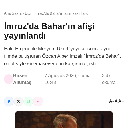
Ana Sayfa › Dizi › İmroz'da Bahar'ın afişi yayınlandı
İmroz'da Bahar'ın afişi
yayınlandı
Halit Ergenç ile Meryem Uzerli'yi yıllar sonra aynı
filmde buluşturan Özcan Alper imzalı “İmroz'da Bahar”,
ön afişiyle sinemaseverlerin karşısına çıktı.
Birsen
7 Ağustos 2026, Cuma -
3 dk
Altuntaş
16:48
okuma
A- A A+