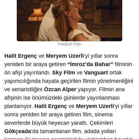
Fotoğraf: Arşiv
Halit Ergenç
ve
Meryem Uzerli
‘yi yıllar sonra
yeniden bir araya getiren
“İmroz’da Bahar”
filminin
ön afişi yayınlandı.
Sky Film
ve
Vanguart
ortak
yapımcılığında hayata geçirilen filmin yönetmenliğini
ve senaristliğini
Özcan Alper
yapıyor. Filmin ana
afişinin ise önümüzdeki günlerde yayınlanması
planlanıyor.
Halit Ergenç
ve
Meryem Uzerli
‘yi yıllar
sonra yeniden bir araya getiren film, sinema
severlerde büyük heyecan yarattı. Çekimleri
Gökçeada
‘da tamamlanan film, adada yolları