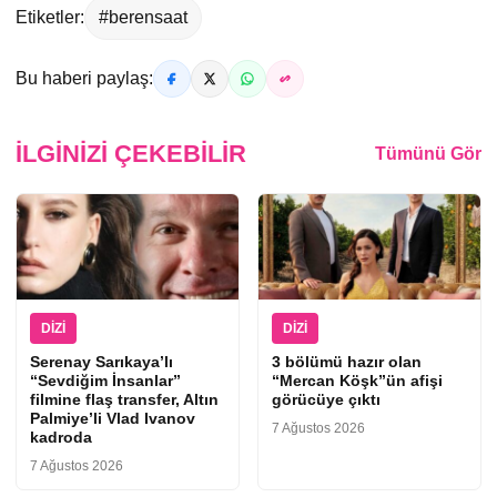
Etiketler:
#berensaat
Bu haberi paylaş:
İLGINIZI ÇEKEBILIR
Tümünü Gör
DIZI
DIZI
Serenay Sarıkaya’lı
3 bölümü hazır olan
“Sevdiğim İnsanlar”
“Mercan Köşk”ün afişi
filmine flaş transfer, Altın
görücüye çıktı
Palmiye’li Vlad Ivanov
7 Ağustos 2026
kadroda
7 Ağustos 2026