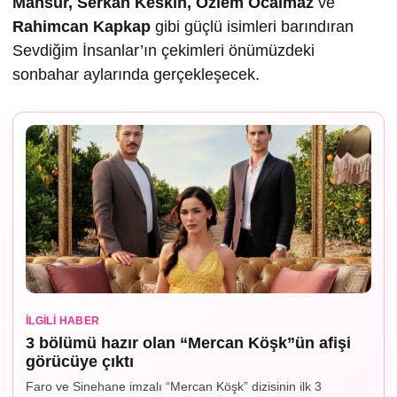
Mansur, Serkan Keskin, Özlem Öcalmaz
ve
Rahimcan Kapkap
gibi güçlü isimleri barındıran
Sevdiğim İnsanlar’ın çekimleri önümüzdeki
sonbahar aylarında gerçekleşecek.
İLGILI HABER
3 bölümü hazır olan “Mercan Köşk”ün afişi
görücüye çıktı
Faro ve Sinehane imzalı “Mercan Köşk” dizisinin ilk 3