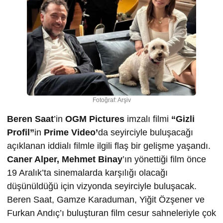
Fotoğraf: Arşiv
Beren Saat
’in
OGM Pictures
imzalı filmi
“Gizli
Profil”
in
Prime Video’
da seyirciyle buluşacağı
açıklanan iddialı filmle ilgili flaş bir gelişme yaşandı.
Caner Alper, Mehmet Binay
’ın yönettiği film önce
19 Aralık’ta sinemalarda karşılığı olacağı
düşünüldüğü için vizyonda seyirciyle buluşacak.
Beren Saat, Gamze Karaduman, Yiğit Özşener ve
Furkan Andıç’ı buluşturan film cesur sahneleriyle çok