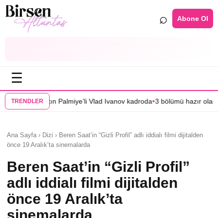
⌕
Abone Ol
☰
•
lmiye’li Vlad Ivanov kadroda
3 bölümü hazır olan “Mercan Köşk”ün afişi 
TRENDLER
Ana Sayfa › Dizi › Beren Saat’in “Gizli Profil” adlı iddialı filmi dijitalden
önce 19 Aralık’ta sinemalarda
Beren Saat’in “Gizli Profil”
adlı iddialı filmi dijitalden
önce 19 Aralık’ta
sinemalarda