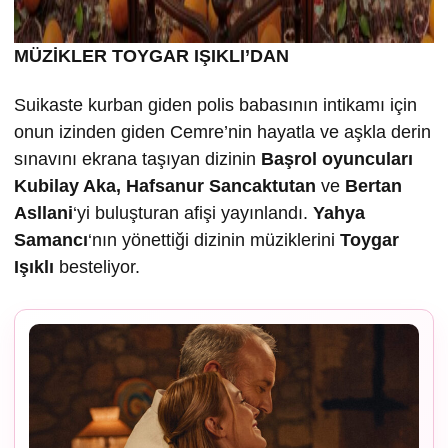
MÜZİKLER TOYGAR IŞIKLI’DAN
Suikaste kurban giden polis babasının intikamı için
onun izinden giden Cemre’nin hayatla ve aşkla derin
sınavını ekrana taşıyan dizinin
Ba
şrol oyuncuları
Kubilay Aka, Hafsanur Sancaktutan
ve
Bertan
Asllani
‘yi buluşturan afişi yayınlandı.
Yahya
Samancı
‘nın yönettiği dizinin müziklerini
Toygar
I
ş
ıklı
besteliyor.