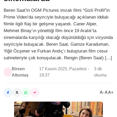
Beren Saat’in OGM Pictures imzalı filmi “Gizli Profil”in
Prime Video’da seyirciyle buluşacağı açıklanan iddialı
filmle ilgili flaş bir gelişme yaşandı. Caner Alper,
Mehmet Binay’ın yönettiği film önce 19 Aralık’ta
sinemalarda karşılığı olacağı düşünüldüğü için vizyonda
seyirciyle buluşacak. Beren Saat, Gamze Karaduman,
Yiğit Özşener ve Furkan Andıç’ı buluşturan film cesur
sahneleriyle çok konuşulacak. Rengin (Beren Saat) […]
Birsen
17 Kasım 2025, Pazartesi -
3 dk
Altuntaş
19:37
okuma
A- A A+