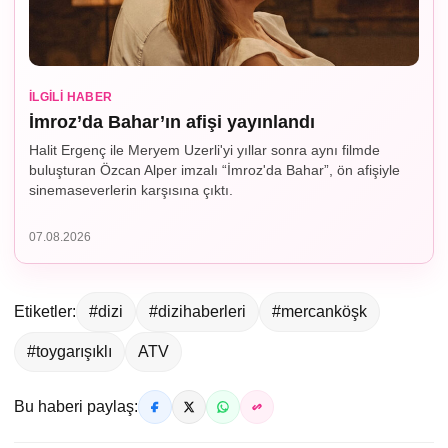
İLGILI HABER
İmroz’da Bahar’ın afişi yayınlandı
Halit Ergenç ile Meryem Uzerli'yi yıllar sonra aynı filmde
buluşturan Özcan Alper imzalı “İmroz'da Bahar”, ön afişiyle
sinemaseverlerin karşısına çıktı.
07.08.2026
Etiketler:
#dizi
#dizihaberleri
#mercanköşk
#toygarışıklı
ATV
Bu haberi paylaş: