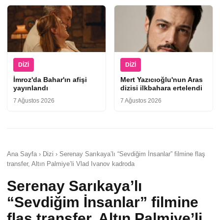
DIZI
DIZI
İmroz'da Bahar'ın afişi
Mert Yazıcıoğlu'nun Aras
yayınlandı
dizisi ilkbahara ertelendi
7 Ağustos 2026
7 Ağustos 2026
Ana Sayfa › Dizi › Serenay Sarıkaya’lı “Sevdiğim İnsanlar” filmine flaş
transfer, Altın Palmiye’li Vlad Ivanov kadroda
Serenay Sarıkaya’lı
“Sevdiğim İnsanlar” filmine
flaş transfer, Altın Palmiye’li