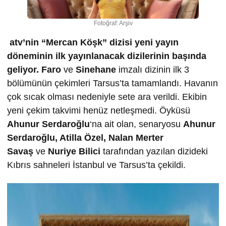
Fotoğraf: Arşiv
atv’nin “Mercan Köşk” dizisi yeni yayın
döneminin ilk yayınlanacak dizilerinin başında
geliyor.
Faro
ve
Sinehane
imzalı dizinin ilk 3
bölümünün çekimleri Tarsus’ta tamamlandı. Havanın
çok sıcak olması nedeniyle sete ara verildi. Ekibin
yeni çekim takvimi henüz netleşmedi. Öyküsü
Ahunur Serdaro
ğ
lu
‘na ait olan, senaryosu
Ahunur
Serdaro
ğ
lu, Atilla Özel, Nalan Merter
Sava
ş
ve
Nuriye Bilici
tarafından yazılan dizideki
Kıbrıs sahneleri İstanbul ve Tarsus’ta çekildi.