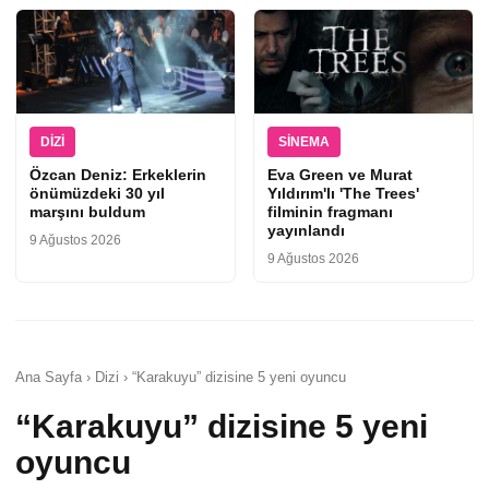
DIZI
SINEMA
Özcan Deniz: Erkeklerin
Eva Green ve Murat
önümüzdeki 30 yıl
Yıldırım'lı 'The Trees'
marşını buldum
filminin fragmanı
yayınlandı
9 Ağustos 2026
9 Ağustos 2026
Ana Sayfa › Dizi › “Karakuyu” dizisine 5 yeni oyuncu
“Karakuyu” dizisine 5 yeni
oyuncu