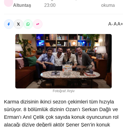
Altuntaş
23:00
okuma
A- A A+
Fotoğraf: Arşiv
Karma dizisinin ikinci sezon çekimleri tüm hızıyla
sürüyor. 8 bölümlük dizinin Ozan’ı Serkan Dağlı ve
Erman’ı Anıl Çelik çok sayıda konuk oyuncunun rol
alacağı diziye değerli aktör Şener Şen’in konuk