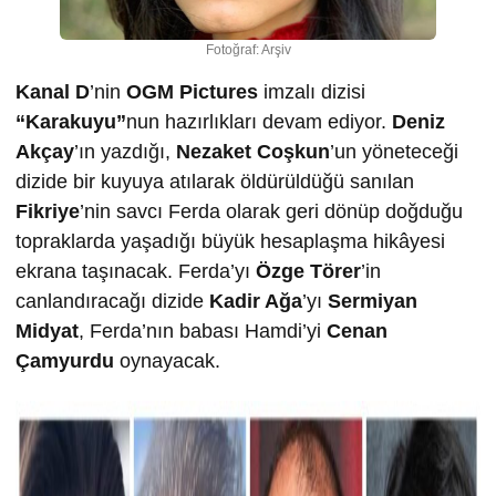
Fotoğraf: Arşiv
Kanal D
’nin
OGM Pictures
imzalı dizisi
“Karakuyu”
nun hazırlıkları devam ediyor.
Deniz
Akçay
’ın yazdığı,
Nezaket Coşkun
’un yöneteceği
dizide bir kuyuya atılarak öldürüldüğü sanılan
Fikriye
’nin savcı Ferda olarak geri dönüp doğduğu
topraklarda yaşadığı büyük hesaplaşma hikâyesi
ekrana taşınacak. Ferda’yı
Özge Törer
’in
canlandıracağı dizide
Kadir Ağa
’yı
Sermiyan
Midyat
, Ferda’nın babası Hamdi’yi
Cenan
Çamyurdu
oynayacak.