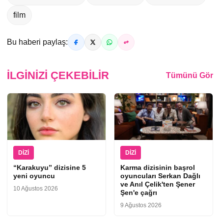
film
Bu haberi paylaş:
İLGINIZI ÇEKEBILIR
Tümünü Gör
DIZI
DIZI
“Karakuyu” dizisine 5
Karma dizisinin başrol
yeni oyuncu
oyuncuları Serkan Dağlı
ve Anıl Çelik'ten Şener
10 Ağustos 2026
Şen'e çağrı
9 Ağustos 2026