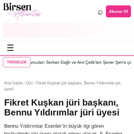
⌕
Abone Ol
☰
•
arı Serkan Dağlı ve Anıl Çelik’ten Şener Şen’e çağrı
Özcan Deniz: Erkek
TRENDLER
Ana Sayfa › Dizi › Fikret Kuşkan jüri başkanı, Bennu Yıldırımlar jüri
üyesi
Fikret Kuşkan jüri başkanı,
Bennu Yıldırımlar jüri üyesi
Bennu Yıldırımlar Esenler’in büyük ilgi gören
festivalinde jüri üyesi olarak görev alacak. 5. Esenler