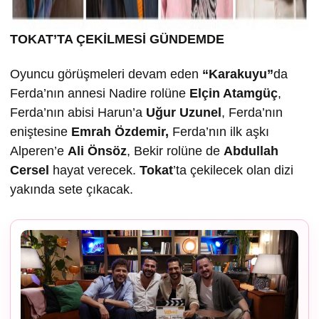
TOKAT’TA ÇEK
İLMESİ GÜNDEMDE
Oyuncu görüşmeleri devam eden
“Karakuyu”
da
Ferda’nın annesi Nadire rolüne
Elçin Atamgüç
,
Ferda’nın abisi Harun’a
U
ğur Uzunel
, Ferda’nın
eniştesine
Emrah Özdemir,
Ferda’nın ilk aşkı
Alperen’e
Ali Önsöz
, Bekir rolüne de
Abdullah
Cersel
hayat verecek.
Tokat
’ta çekilecek olan dizi
yakında sete çıkacak.