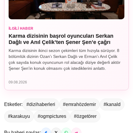
İLGILI HABER
Karma dizisinin başrol oyuncuları Serkan
Dağlı ve Anıl Çelik’ten Şener Şen’e çağrı
Karma dizisinin ikinci sezon çekimleri tüm hızıyla sürüyor. 8
bölümlük dizinin Ozan'ı Serkan Dağlı ve Erman'ı Anıl Çelik
çok sayıda konuk oyuncunun rol alacağı diziye değerli aktör
Şener Şen'in konuk olmasını çok istediklerini anlattı.
09.08.2026
Etiketler:
#dizihaberleri
#emrahözdemir
#kanald
#karakuyu
#ogmpictures
#özgetörer
Bu haberi paylaş: