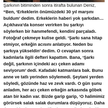
Şarkının bitiminden sonra itirafta bulunan Deniz,
“Ben, ‘Erkeklerin önümüzdeki 30 yıl marşını
buldum’ dedim. Erkeklerin haberi yok şarkıdan…
Açıkhava’da konser verirken bu şarkıyı
söylerken bir hanımefendi, kendini parçaladı.
Fotoğraf çekmeye kulise geldi. ‘Şarkı sana hitap
etmiyor, erkeğin acısını anlatıyor. Neden bu
şarkıya yükseldin’ dedim. O cevaptan sonra
kadınlarla ilgili defteri kapattım. Bana, ‘Şarkı
değil, şarkının içindeki acı çeken adamı
seviyorum’ dedi. Kafadaki katmanlara bak. Bunu
anne ve tatlı yerinden söylemedi. Şeytani yerden
söyledi, gözünde haz ve zevk vardı. O gün şunu
anladım, her acı çeken erkeğin arkasında göbek
atan bir kadın var. Bizde garip garip, ‘O halimimiz
görürsek salak salak durumlara düşüyoruz. Daha