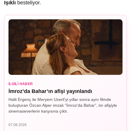
I
ş
ıklı
besteliyor.
İLGILI HABER
İmroz’da Bahar’ın afişi yayınlandı
Halit Ergenç ile Meryem Uzerli'yi yıllar sonra aynı filmde
buluşturan Özcan Alper imzalı “İmroz'da Bahar”, ön afişiyle
sinemaseverlerin karşısına çıktı.
07.08.2026