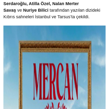
Serdaro
ğ
lu, Atilla Özel, Nalan Merter
Sava
ş
ve
Nuriye Bilici
tarafından yazılan dizideki
Kıbrıs sahneleri İstanbul ve Tarsus’ta çekildi.