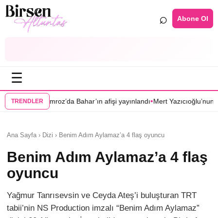
⌕
Abone Ol
☰
•
a Bahar’ın afişi yayınlandı
Mert Yazıcıoğlu’nun Aras dizisi ilkbahara ert
TRENDLER
Ana Sayfa › Dizi › Benim Adım Aylamaz’a 4 flaş oyuncu
Benim Adım Aylamaz’a 4 flaş
oyuncu
Yağmur Tanrısevsin ve Ceyda Ateş’i buluşturan TRT
tabii’nin NS Production imzalı “Benim Adım Aylamaz”