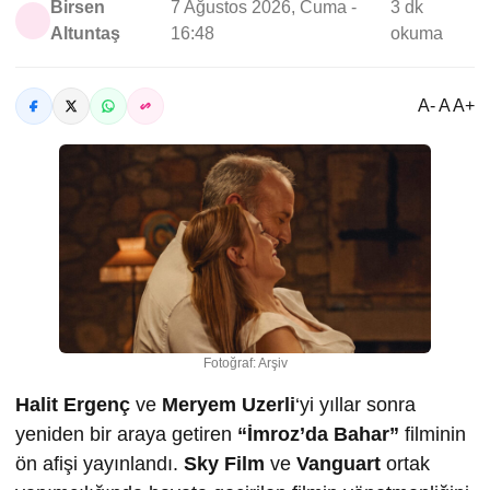
Birsen
7 Ağustos 2026, Cuma -
3 dk
Altuntaş
16:48
okuma
A- A A+
Fotoğraf: Arşiv
Halit Ergenç
ve
Meryem Uzerli
‘yi yıllar sonra
yeniden bir araya getiren
“İmroz’da Bahar”
filminin
ön afişi yayınlandı.
Sky Film
ve
Vanguart
ortak