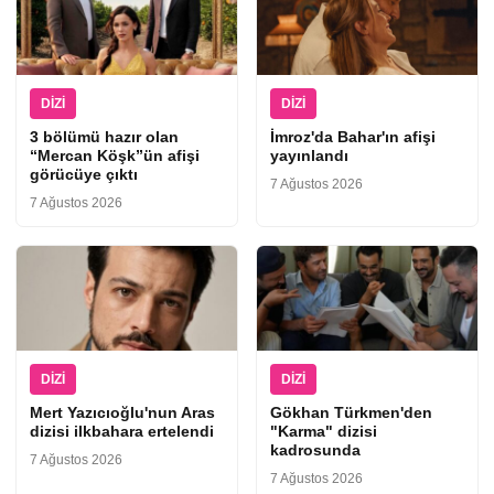
DIZI
DIZI
3 bölümü hazır olan
İmroz'da Bahar'ın afişi
“Mercan Köşk”ün afişi
yayınlandı
görücüye çıktı
7 Ağustos 2026
7 Ağustos 2026
DIZI
DIZI
Mert Yazıcıoğlu'nun Aras
Gökhan Türkmen'den
dizisi ilkbahara ertelendi
"Karma" dizisi
kadrosunda
7 Ağustos 2026
7 Ağustos 2026