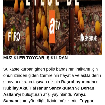
MÜZİKLER TOYGAR IŞIKLI’DAN
Suikaste kurban giden polis babasının intikamı için
onun izinden giden Cemre’nin hayatla ve aşkla derin
sınavını ekrana taşıyan dizinin
Ba
şrol oyuncuları
Kubilay Aka, Hafsanur Sancaktutan
ve
Bertan
Asllani
‘yi buluşturan afişi yayınlandı.
Yahya
Samancı
‘nın yönettiği dizinin müziklerini
Toygar