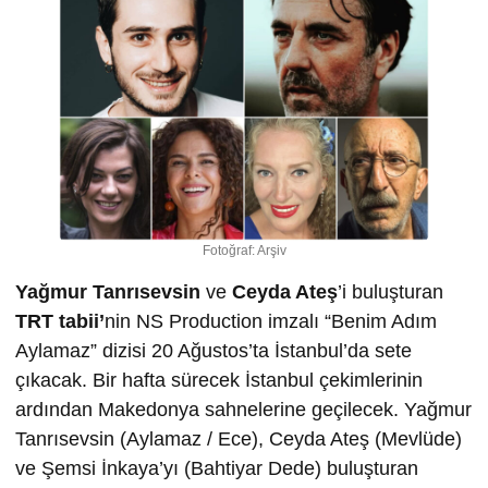
Fotoğraf: Arşiv
Yağmur Tanrısevsin
ve
Ceyda Ateş
’i buluşturan
TRT tabii’
nin NS Production imzalı “Benim Adım
Aylamaz” dizisi 20 Ağustos’ta İstanbul’da sete
çıkacak. Bir hafta sürecek İstanbul çekimlerinin
ardından Makedonya sahnelerine geçilecek. Yağmur
Tanrısevsin (Aylamaz / Ece), Ceyda Ateş (Mevlüde)
ve Şemsi İnkaya’yı (Bahtiyar Dede) buluşturan