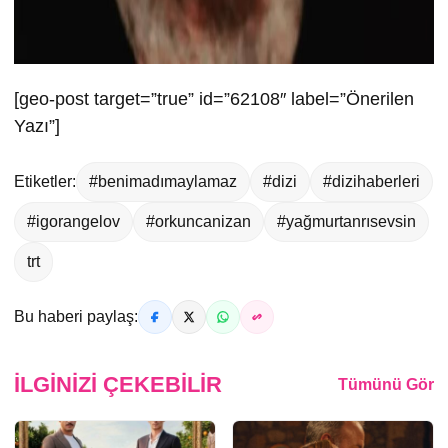
[geo-post target=”true” id=”62108″ label=”Önerilen
Yazı”]
Etiketler:
#benimadımaylamaz
#dizi
#dizihaberleri
#igorangelov
#orkuncanizan
#yağmurtanrısevsin
trt
Bu haberi paylaş:
İLGINIZI ÇEKEBILIR
Tümünü Gör