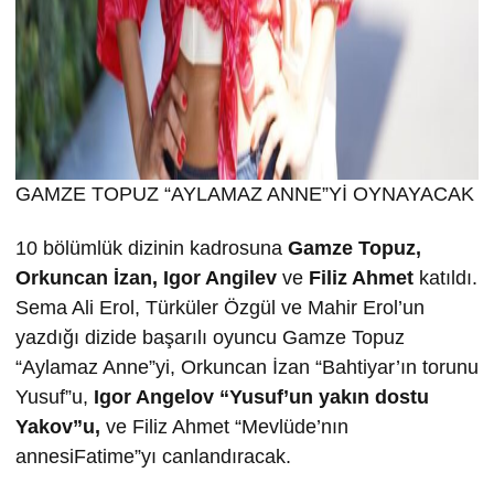
GAMZE TOPUZ “AYLAMAZ ANNE”Yİ OYNAYACAK
10 bölümlük dizinin kadrosuna
Gamze Topuz,
Orkuncan İzan, Igor Angilev
ve
Filiz Ahmet
katıldı.
Sema Ali Erol, Türküler Özgül ve Mahir Erol’un
yazdığı dizide başarılı oyuncu Gamze Topuz
“Aylamaz Anne”yi, Orkuncan İzan “Bahtiyar’ın torunu
Yusuf”u,
Igor Angelov “Yusuf’un yakın dostu
Yakov”u,
ve Filiz Ahmet “Mevlüde’nın
annesiFatime”yı canlandıracak.