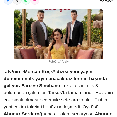
A- A A+
Fotoğraf: Arşiv
atv’nin “Mercan Köşk” dizisi yeni yayın
döneminin ilk yayınlanacak dizilerinin başında
geliyor.
Faro
ve
Sinehane
imzalı dizinin ilk 3
bölümünün çekimleri Tarsus’ta tamamlandı. Havanın
çok sıcak olması nedeniyle sete ara verildi. Ekibin
yeni çekim takvimi henüz netleşmedi. Öyküsü
Ahunur Serdaro
ğ
lu
‘na ait olan, senaryosu
Ahunur