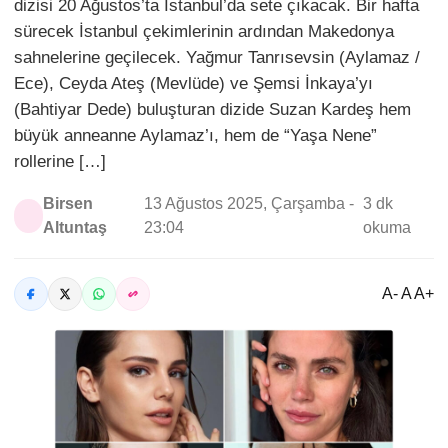
dizisi 20 Ağustos’ta İstanbul’da sete çıkacak. Bir hafta
sürecek İstanbul çekimlerinin ardından Makedonya
sahnelerine geçilecek. Yağmur Tanrısevsin (Aylamaz /
Ece), Ceyda Ateş (Mevlüde) ve Şemsi İnkaya’yı
(Bahtiyar Dede) buluşturan dizide Suzan Kardeş hem
büyük anneanne Aylamaz’ı, hem de “Yaşa Nene”
rollerine […]
Birsen
13 Ağustos 2025, Çarşamba -
3 dk
Altuntaş
23:04
okuma
A- A A+