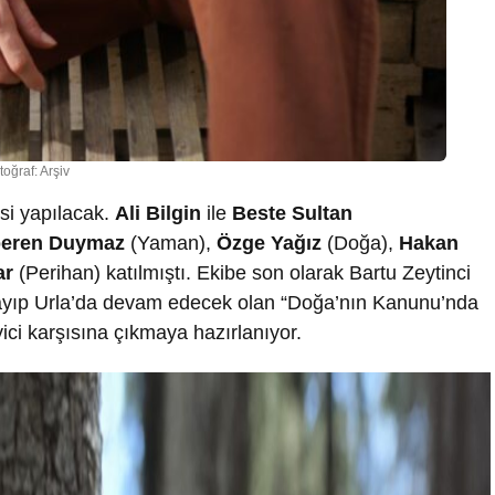
toğraf: Arşiv
si yapılacak.
Ali Bilgin
ile
Beste Sultan
peren Duymaz
(Yaman),
Özge Yağız
(Doğa),
Hakan
ar
(Perihan) katılmıştı. Ekibe son olarak Bartu Zeytinci
aşlayıp Urla’da devam edecek olan “Doğa’nın Kanunu’nda
ici karşısına çıkmaya hazırlanıyor.