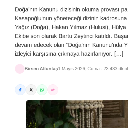
Doğa’nın Kanunu dizisinin okuma provası pazar
Kasapoğlu‘nun yöneteceği dizinin kadrosu
Yağız (Doğa), Hakan Yılmaz (Hulusi), Hülya D
Ekibe son olarak Bartu Zeytinci katıldı. Başa
devam edecek olan “Doğa’nın Kanunu’nda Yam
izleyici karşısına çıkmaya hazırlanıyor. […]
Birsen Altuntaş
1 Mayıs 2026, Cuma - 23:43
3 dk 