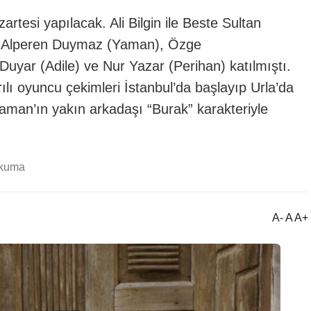
tesi yapılacak. Ali Bilgin ile Beste Sultan
na Alperen Duymaz (Yaman), Özge
uyar (Adile) ve Nur Yazar (Perihan) katılmıştı.
rılı oyuncu çekimleri İstanbul’da başlayıp Urla’da
an’ın yakın arkadaşı “Burak” karakteriyle
okuma
A- A A+