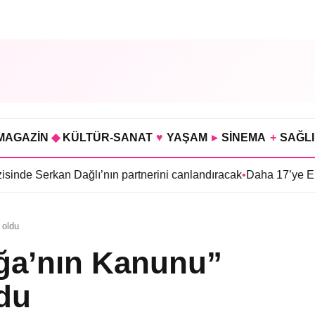
MAGAZİN
◆
KÜLTÜR-SANAT
♥
YAŞAM
▸
SİNEMA
+
SAĞL
 Dağlı’nın partnerini canlandıracak
•
Daha 17’ye Emir Sarıhan ai
 oldu
oğa’nın Kanunu”
ldu