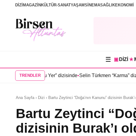
DİZİ
MAGAZİN
KÜLTÜR-SANAT
YAŞAM
SİNEMA
SAĞLIK
EKONOMİ
☰
▣
DİZİ
★
oğduğu Yer” dizisinde
•
Selin Türkmen “Karma” dizisinde Serkan
TRENDLER
Ana Sayfa › Dizi › Bartu Zeytinci “Doğa’nın Kanunu” dizisinin Burak’ı
Bartu Zeytinci “D
dizisinin Burak’ı o