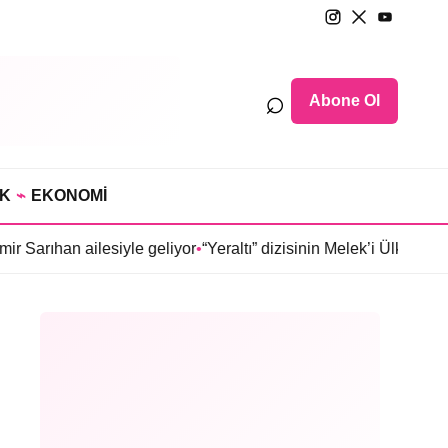
⌕
Abone Ol
IK
⌁
EKONOMİ
lesiyle geliyor
•
“Yeraltı” dizisinin Melek’i Ülkü Hilal Çiftçi’ni