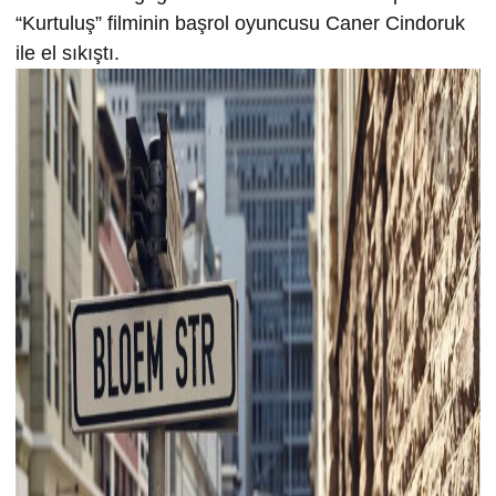
“Kurtuluş” filminin başrol oyuncusu Caner Cindoruk
ile el sıkıştı.