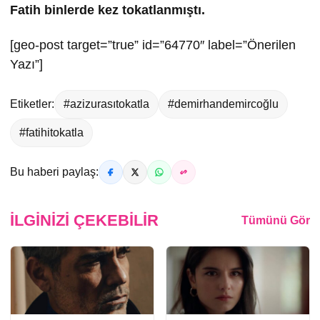
Fatih binlerde kez tokatlanmıştı.
[geo-post target=”true” id=”64770″ label=”Önerilen
Yazı”]
Etiketler:
#azizurasıtokatla
#demirhandemircoğlu
#fatihitokatla
Bu haberi paylaş:
İLGINIZI ÇEKEBILIR
Tümünü Gör