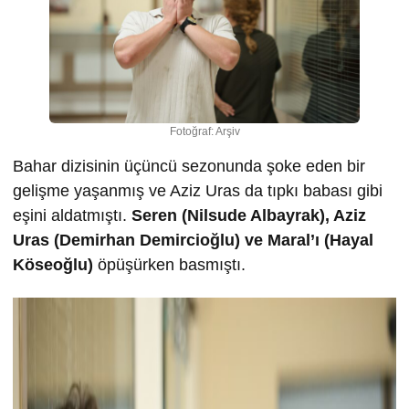
Fotoğraf: Arşiv
Bahar dizisinin üçüncü sezonunda şoke eden bir
gelişme yaşanmış ve Aziz Uras da tıpkı babası gibi
eşini aldatmıştı.
Seren (Nilsude Albayrak), Aziz
Uras (Demirhan Demircioğlu) ve Maral’ı (Hayal
Köseoğlu)
öpüşürken basmıştı.