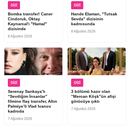
DIZI
DIZI
Bomba transfer! Caner
Hande Elaman, "Tutsak
Cindoruk, Oktay
Sevda" dizisinin
Kaynarcal'ı "Hamal"
kadrosunda
dizisinde
8 Ağustos 2026
8 Ağustos 2026
DIZI
DIZI
Serenay Sarıkaya’lı
3 bölümü hazır olan
“Sevdiğim İnsanlar”
“Mercan Köşk”ün afişi
filmine flaş transfer, Altın
görücüye çıktı
Palmiye’li Vlad Ivanov
7 Ağustos 2026
kadroda
7 Ağustos 2026