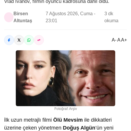
Vlad Ivanov, filmin oyuncu kadrosuna dahil oldu.
Birsen
7 Ağustos 2026, Cuma -
3 dk
Altuntaş
23:01
okuma
A- A A+
Fotoğraf: Arşiv
İlk uzun metrajlı filmi
Ölü Mevsim
ile dikkatleri
üzerine çeken yönetmen
Doğuş Algün
’ün yeni