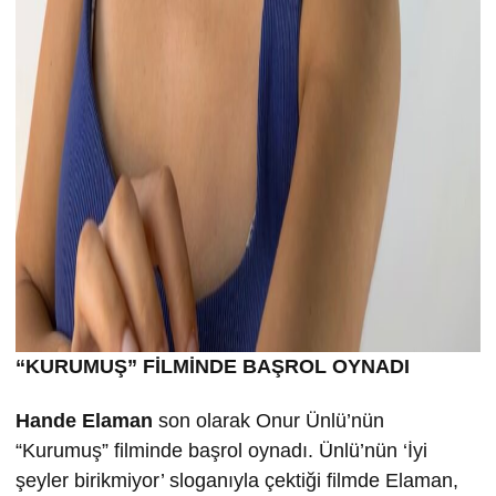
“KURUMU
Ş” FİLMİND
E BA
ŞROL OYNADI
Hande Elaman
son olarak Onur Ünlü’nün
“Kurumuş” filminde başrol oynadı. Ünlü’nün ‘İyi
şeyler birikmiyor’ sloganıyla çektiği filmde Elaman,