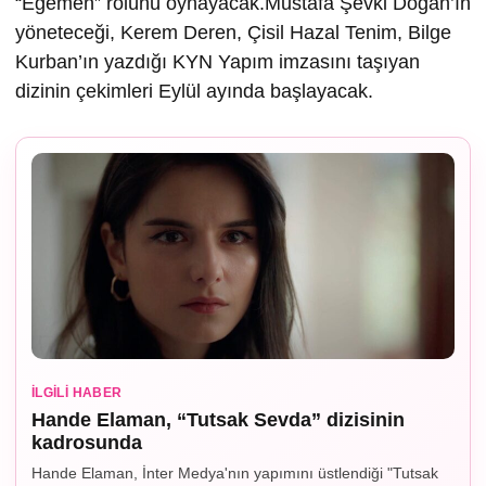
“Egemen” rolünü oynayacak.Mustafa Şevki Doğan’ın
yöneteceği, Kerem Deren, Çisil Hazal Tenim, Bilge
Kurban’ın yazdığı KYN Yapım imzasını taşıyan
dizinin çekimleri Eylül ayında başlayacak.
İLGILI HABER
Hande Elaman, “Tutsak Sevda” dizisinin
kadrosunda
Hande Elaman, İnter Medya'nın yapımını üstlendiği "Tutsak