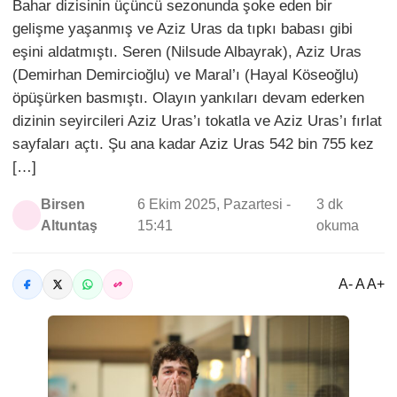
Bahar dizisinin üçüncü sezonunda şoke eden bir
gelişme yaşanmış ve Aziz Uras da tıpkı babası gibi
eşini aldatmıştı. Seren (Nilsude Albayrak), Aziz Uras
(Demirhan Demircioğlu) ve Maral’ı (Hayal Köseoğlu)
öpüşürken basmıştı. Olayın yankıları devam ederken
dizinin seyircileri Aziz Uras’ı tokatla ve Aziz Uras’ı fırlat
sayfaları açtı. Şu ana kadar Aziz Uras 542 bin 755 kez
[…]
Birsen
6 Ekim 2025, Pazartesi -
3 dk
Altuntaş
15:41
okuma
A- A A+