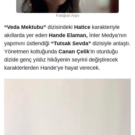
Fotoğraf: Arşiv
“Veda Mektubu”
dizisindeki
Hatice
karakteriyle
akıllarda yer eden
Hande Elaman,
İnter Medya’nın
yapımını üstlendiği
“Tutsak Sevda”
dizisiyle anlaştı.
Yönetmen koltuğunda
Canan Çelik
‘in oturduğu
dizide genç yıldız hikâyenin seyrini değiştirecek
karakterlerden Hande’ye hayat verecek.