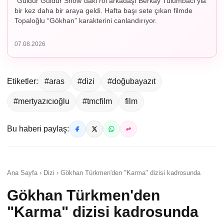
“Güldür Güldür Show”daki rol arkadaşı Berkay Tulumbacı’yla
bir kez daha bir araya geldi. Hafta başı sete çıkan filmde
Topaloğlu “Gökhan” karakterini canlandırıyor.
07.08.2026
Etiketler:
#aras
#dizi
#doğubayazıt
#mertyazıcıoğlu
#tmcfilm
film
Bu haberi paylaş:
Ana Sayfa › Dizi › Gökhan Türkmen'den "Karma" dizisi kadrosunda
Gökhan Türkmen'den
"Karma" dizisi kadrosunda