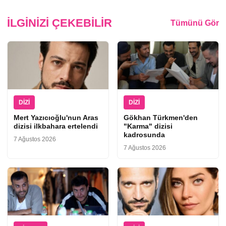
İLGINIZI ÇEKEBILIR
Tümünü Gör
DIZI
DIZI
Mert Yazıcıoğlu'nun Aras
Gökhan Türkmen'den
dizisi ilkbahara ertelendi
"Karma" dizisi
kadrosunda
7 Ağustos 2026
7 Ağustos 2026