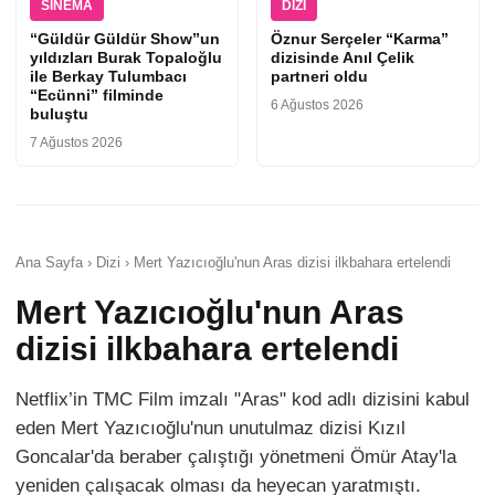
SINEMA
DIZI
“Güldür Güldür Show”un
Öznur Serçeler “Karma”
yıldızları Burak Topaloğlu
dizisinde Anıl Çelik
ile Berkay Tulumbacı
partneri oldu
“Ecünni” filminde
6 Ağustos 2026
buluştu
7 Ağustos 2026
Ana Sayfa › Dizi › Mert Yazıcıoğlu'nun Aras dizisi ilkbahara ertelendi
Mert Yazıcıoğlu'nun Aras
dizisi ilkbahara ertelendi
Netflix’in TMC Film imzalı "Aras" kod adlı dizisini kabul
eden Mert Yazıcıoğlu'nun unutulmaz dizisi Kızıl
Goncalar'da beraber çalıştığı yönetmeni Ömür Atay'la
yeniden çalışacak olması da heyecan yaratmıştı.