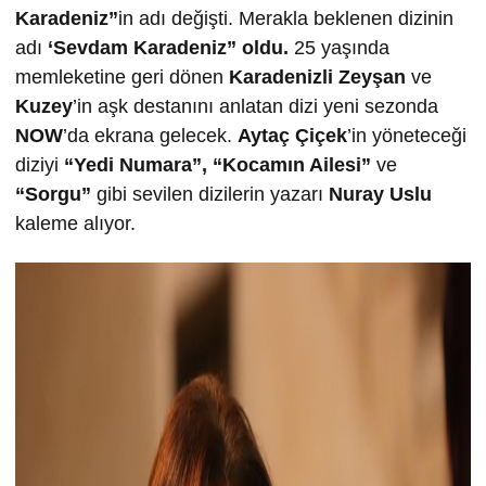
Karadeniz”
in adı değişti. Merakla beklenen dizinin
adı
‘Sevdam Karadeniz” oldu.
25 yaşında
memleketine geri dönen
Karadenizli Zeyşan
ve
Kuzey
’in aşk destanını anlatan dizi yeni sezonda
NOW
’da ekrana gelecek.
Ay
taç Çiçek
’in yöneteceği
diziyi
“Yedi Numara”,
“Kocamın Ailesi”
ve
“Sorgu”
gibi sevilen dizilerin yazarı
Nuray Uslu
kaleme alıyor.