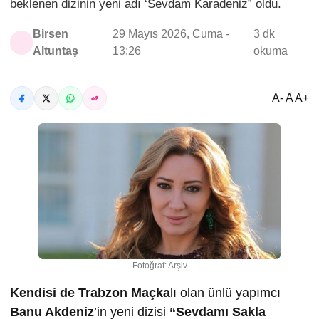
beklenen dizinin yeni adı ‘Sevdam Karadeniz” oldu.
Birsen
29 Mayıs 2026, Cuma -
3 dk
Altuntaş
13:26
okuma
A- A A+
Fotoğraf: Arşiv
Kendisi de Trabzon Maçka
lı olan ünlü yapımcı
Banu Akdeniz
’in yeni dizisi
“Sevdamı Sakla