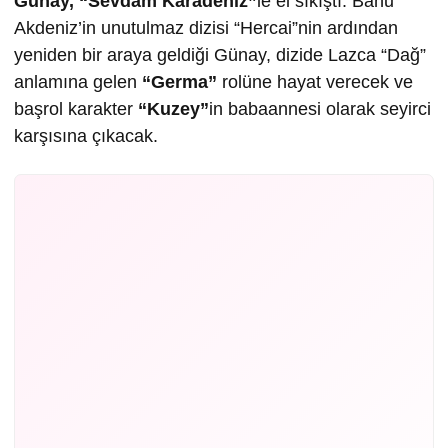
Günay,
“Sevdam Karadeniz”
le el sıkıştı. Banu
Akdeniz’in unutulmaz dizisi “Hercai”nin ardından
yeniden bir araya geldiği Günay, dizide Lazca “Dağ”
anlamına gelen
“Germa”
rolüne hayat verecek ve
başrol karakter
“Kuzey”
in babaannesi olarak seyirci
karşısına çıkacak.