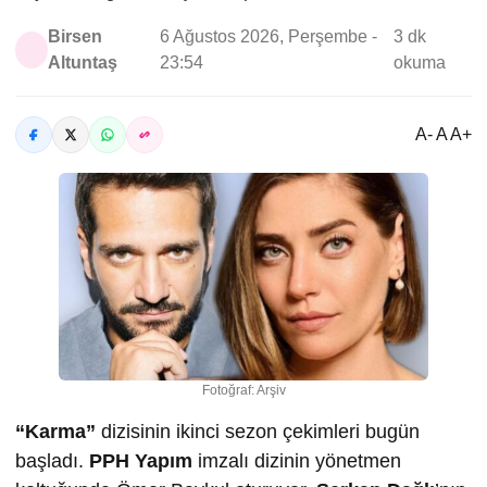
Birsen
6 Ağustos 2026, Perşembe -
3 dk
Altuntaş
23:54
okuma
A- A A+
Fotoğraf: Arşiv
“Karma”
dizisinin ikinci sezon çekimleri bugün
başladı.
PPH Yapım
imzalı dizinin yönetmen