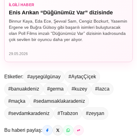
İLGILI HABER
Enis Arıkan “Düğünümüz Var” dizisinde
Binnur Kaya, Eda Ece, Şevval Sam, Cengiz Bozkurt, Yasemin
Ergene ve Buğra Gülsoy gibi başarılı isimleri buluşturacak
olan Poll Films imzalı “Düğünümüz Var” dizisinin kadrosunda
çok sevilen bir oyuncu daha yer alıyor.
29.05.2026
Etiketler:
#ayşegülgünay
#AytaçÇiçek
#banuakdeniz
#germa
#kuzey
#lazca
#maçka
#sedamısaklakaradeniz
#sevdamkaradeniz
#Trabzon
#zeyşan
Bu haberi paylaş: