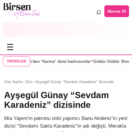
⌕
Abone Ol
☰
•
den “Karma” dizisi kadrosunda
“Güldür Güldür Show”un yıldızları Bur
TRENDLER
Ana Sayfa › Dizi › Ayşegül Günay “Sevdam Karadeniz” dizisinde
Ayşegül Günay “Sevdam
Karadeniz” dizisinde
Mia Yapım'ın patronu ünlü yapımcı Banu Akdeniz’in yeni
dizisi “Sevdamı Sakla Karadeniz”in adı değişti. Merakla