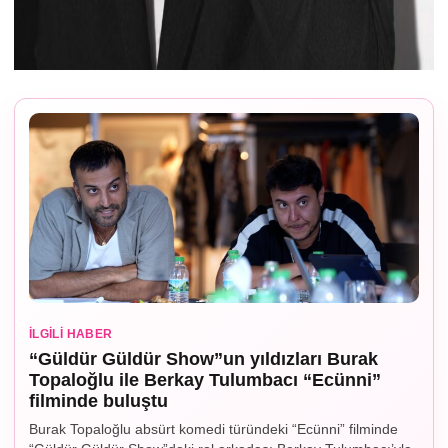
İLGILI HABER
“Güldür Güldür Show”un yıldızları Burak
Topaloğlu ile Berkay Tulumbacı “Ecünni”
filminde buluştu
Burak Topaloğlu absürt komedi türündeki “Ecünni” filminde