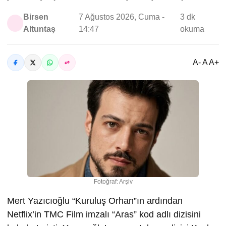
Birsen
7 Ağustos 2026, Cuma -
3 dk
Altuntaş
14:47
okuma
A- A A+
Fotoğraf: Arşiv
Mert Yazıcıoğlu “Kuruluş Orhan”ın ardından
Netflix’in TMC Film imzalı “Aras” kod adlı dizisini