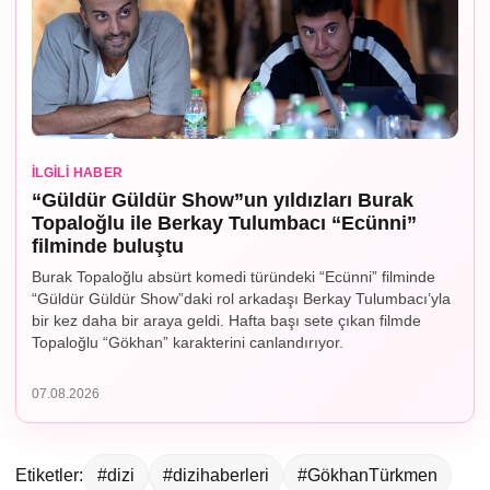
İLGILI HABER
“Güldür Güldür Show”un yıldızları Burak
Topaloğlu ile Berkay Tulumbacı “Ecünni”
filminde buluştu
Burak Topaloğlu absürt komedi türündeki “Ecünni” filminde
“Güldür Güldür Show”daki rol arkadaşı Berkay Tulumbacı’yla
bir kez daha bir araya geldi. Hafta başı sete çıkan filmde
Topaloğlu “Gökhan” karakterini canlandırıyor.
07.08.2026
Etiketler:
#dizi
#dizihaberleri
#GökhanTürkmen