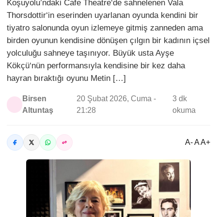
Koşuyolu’ndaki Cafe Theatre‘de sahnelenen Vala
Thorsdottir‘in eserinden uyarlanan oyunda kendini bir
tiyatro salonunda oyun izlemeye gitmiş zanneden ama
birden oyunun kendisine dönüşen çılgın bir kadının içsel
yolculuğu sahneye taşınıyor. Büyük usta Ayşe
Kökçü‘nün performansıyla kendisine bir kez daha
hayran bıraktığı oyunu Metin […]
Birsen
20 Şubat 2026, Cuma -
3 dk
Altuntaş
21:28
okuma
A- A A+