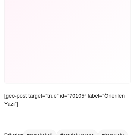
[geo-post target=”true” id=”70105″ label=”Önerilen
Yazı”]