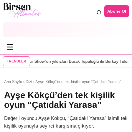
⌕
Abone Ol
☰
ow”un yıldızları Burak Topaloğlu ile Berkay Tulumbacı “Ecünni” filminde
TRENDLER
Ana Sayfa › Dizi › Ayşe Kökçü’den tek kişilik oyun “Çatıdaki Yarasa”
Ayşe Kökçü’den tek kişilik
oyun “Çatıdaki Yarasa”
Değerli oyuncu Ayşe Kökçü, “Çatıdaki Yarasa” isimli tek
kişilik oyunuyla seyirci karşısına çıkıyor.