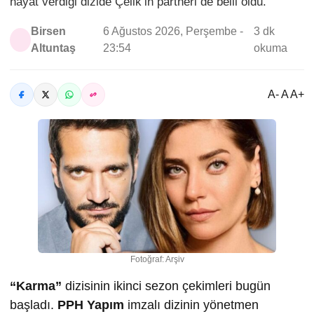
hayat verdiği dizide Çelik’in partneri de belli oldu.
Birsen
6 Ağustos 2026, Perşembe -
3 dk
Altuntaş
23:54
okuma
A- A A+
Fotoğraf: Arşiv
“Karma”
dizisinin ikinci sezon çekimleri bugün
başladı.
PPH Yapım
imzalı dizinin yönetmen