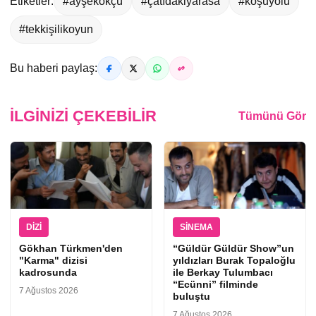
Etiketler:
#ayşekökçü
#çatıdakiyarasa
#koşuyolu
#tekkişilikoyun
Bu haberi paylaş:
İLGINIZI ÇEKEBILIR
Tümünü Gör
DIZI
SINEMA
Gökhan Türkmen'den
“Güldür Güldür Show”un
"Karma" dizisi
yıldızları Burak Topaloğlu
kadrosunda
ile Berkay Tulumbacı
“Ecünni” filminde
7 Ağustos 2026
buluştu
7 Ağustos 2026