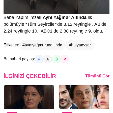
Baba Yapım imzalı
Aynı Yağmur Altında
ilk
bölümüyle “Tüm Seyirciler’de 3.12 reytingle , AB’de
2.24 reytingle 10., ABC1’de 2.88 reytingle 9. oldu.
Etiketler:
#aynıyağmurunaltında
#hülyaavşar
Bu haberi paylaş:
İLGINIZI ÇEKEBILIR
Tümünü Gör