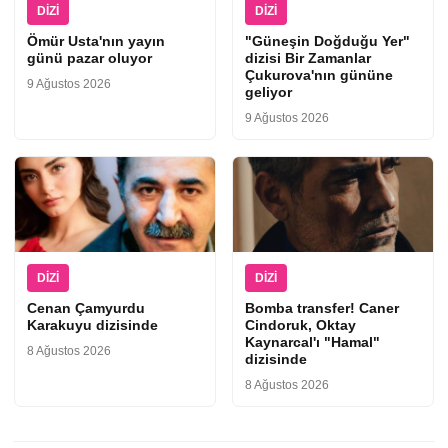
DIZI
DIZI
Ömür Usta'nın yayın
"Güneşin Doğduğu Yer"
günü pazar oluyor
dizisi Bir Zamanlar
Çukurova'nın gününe
9 Ağustos 2026
geliyor
9 Ağustos 2026
DIZI
DIZI
Cenan Çamyurdu
Bomba transfer! Caner
Karakuyu dizisinde
Cindoruk, Oktay
Kaynarcal'ı "Hamal"
8 Ağustos 2026
dizisinde
8 Ağustos 2026