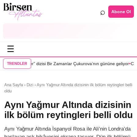
⌕
Abone Ol
☰
•
Bir Zamanlar Çukurova’nın gününe geliyor
Cenan Çamyurdu Karakuyu d
TRENDLER
Ana Sayfa › Dizi › Aynı Yağmur Altında dizisinin ilk bölüm reytingleri belli
oldu
Aynı Yağmur Altında dizisinin
ilk bölüm reytingleri belli oldu
Aynı Yağmur Altında İspanyol Rosa ile Ali’nin Londra’da
başlayan aşk hikâyesini ekrana taşıyor. Dün ilk bölümü