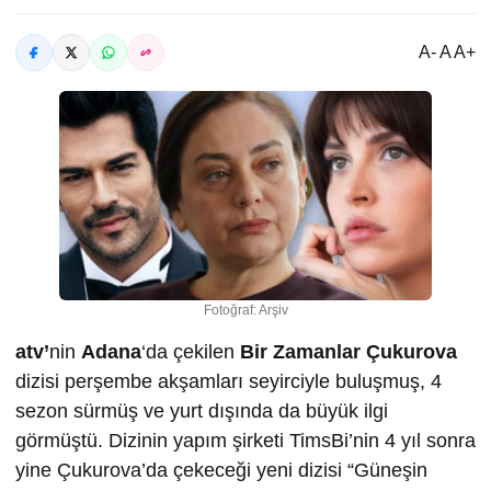
A- A A+
Fotoğraf: Arşiv
atv’
nin
Adana
‘da çekilen
Bir Zamanlar Çukurova
dizisi perşembe akşamları seyirciyle buluşmuş, 4
sezon sürmüş ve yurt dışında da büyük ilgi
görmüştü. Dizinin yapım şirketi TimsBi’nin 4 yıl sonra
yine Çukurova’da çekeceği yeni dizisi “Güneşin