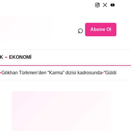
⌕
Abone Ol
IK
⌁
EKONOMİ
Türkmen’den “Karma” dizisi kadrosunda
•
“Güldür Güldür Show”un