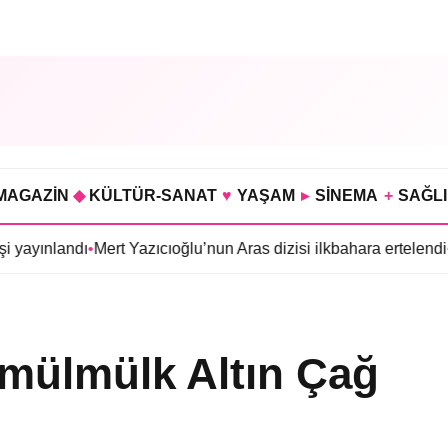
MAGAZİN
◆
KÜLTÜR-SANAT
♥
YAŞAM
▸
SİNEMA
+
SAĞL
andı
•
Mert Yazıcıoğlu’nun Aras dizisi ilkbahara ertelendi
•
Gökhan 
amülmülk Altın Çağ