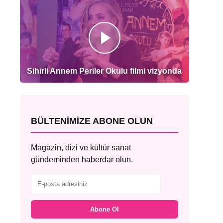
Sihirli Annem Periler Okulu filmi vizyonda
BÜLTENIMIZE ABONE OLUN
Magazin, dizi ve kültür sanat
gündeminden haberdar olun.
Abone Ol