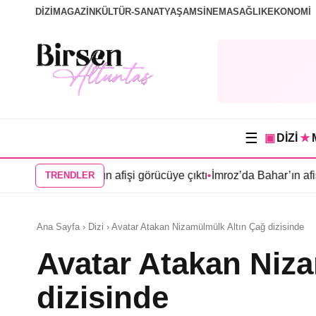
DİZİ
MAGAZİN
KÜLTÜR-SANAT
YAŞAM
SİNEMA
SAĞLIK
EKONOMİ
☰
▣
DİZİ
★
can Köşk”ün afişi görücüye çıktı
•
İmroz’da Bahar’ın afişi yayınl
TRENDLER
Ana Sayfa › Dizi › Avatar Atakan Nizamülmülk Altın Çağ dizisinde
Avatar Atakan Niz
dizisinde